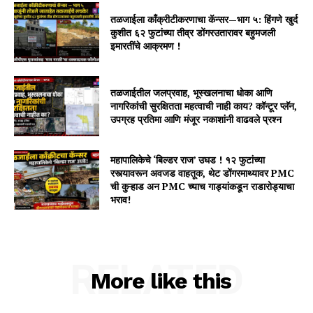
तळजाईला काँक्रीटीकरणाचा कॅन्सर—भाग ५: हिंगणे खुर्द
कुशीत ६२ फुटांच्या तीव्र डोंगरउतारावर बहुमजली
इमारतींचे आक्रमण !
तळजाईतील जलप्रवाह, भूस्खलनाचा धोका आणि
नागरिकांची सुरक्षितता महत्वाची नाही काय? कॉन्टूर प्लॅन,
उपग्रह प्रतिमा आणि मंजूर नकाशांनी वाढवले प्रश्न
महापालिकेचे ‘बिल्डर राज’ उघड ! १२ फुटांच्या
रस्त्यावरून अवजड वाहतूक, थेट डोंगरमाथ्यावर PMC
ची कुऱ्हाड अन PMC च्याच गाड्यांकडून राडारोड्याचा
भराव!
RELATED
More like this