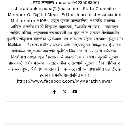
: शरद लोणकर( mobile-9423508306)
sharadlonkarpune@gmail.com - State Committe
Member Of Digital Media Editor Journalist Association
Maharshtra *1984 पासून पुण्यात पत्रकारिता, *आजीव सभासद -
अखिल भारतीय मराठी चित्रपट महामंडळ, *आजीव सभासद - महाराष्ट्र
साहित्य परिषद, *पुण्याच्या रस्त्याखाली ३० फुट खोल उतरून पेशवेकालीन
भुयारी पाणीपुरवठा यंत्रणेचा प्रत्यक्षात माग काढणारा पहिला पत्रकार म्हणून मान
मिळविला ... *स्वातंत्र्य वीर सावरकर यांचे नातू प्रफुल्ल चिपळूणकर हे सारस
बागेजवळ भिक्षुकाच्या अवस्थेत दुर्लक्षित जिवन जगत असल्याचे सर्वप्रथम
निदर्शनास आणून दिले *इराक मध्ये अडकलेल्या भारतीय मजुरांची सुटका
होण्यासाठी विशेष प्रयत्न -लातूर मधील ५ तरुणांची सुटका . *निगडीतील २
महिन्यात दुप्पट पैसे देणाऱ्या सनराईज कन्सल्टन्सी च्या तथाकथित एल टीटीइ
हस्तकाचा पर्दाफाश-संबधित फरार
https://www.facebook.com/MyMarathiNews/