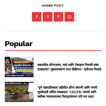
SHARE POST:
Popular
शहरातील डोंगरउतार, माथे आणि टेकड्या निवासी कशा
दाखवल्या? मुख्यमंत्र्यांना पत्र लिहिणार—श्रीनाथ भिमाले
‘पुणे महापालिकाच’ हद्दीतील डोंगर कापणी आणि नागरी
सुरक्षेसाठी अंतिम जबाबदार! ‘UDCPR’ कायदे आणि
सर्वोच्च न्यायालयाच्या निवाड्यांवरून तरी घ्या धडा!