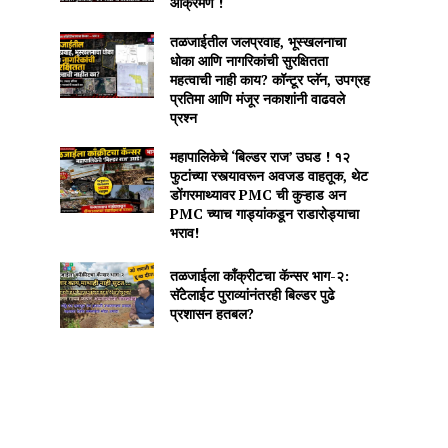
आक्रमण !
तळजाईतील जलप्रवाह, भूस्खलनाचा
धोका आणि नागरिकांची सुरक्षितता
महत्वाची नाही काय? कॉन्टूर प्लॅन, उपग्रह
प्रतिमा आणि मंजूर नकाशांनी वाढवले
प्रश्न
महापालिकेचे ‘बिल्डर राज’ उघड ! १२
फुटांच्या रस्त्यावरून अवजड वाहतूक, थेट
डोंगरमाथ्यावर PMC ची कुऱ्हाड अन
PMC च्याच गाड्यांकडून राडारोड्याचा
भराव!
तळजाईला कॉंक्रीटचा कॅन्सर भाग-२:
सॅटेलाईट पुराव्यांनंतरही बिल्डर पुढे
प्रशासन हतबल?