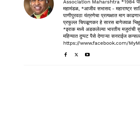
Association Maharshtra *1984 पासून
महामंडळ, *आजीव सभासद - महाराष्ट्र साहित
पाणीपुरवठा यंत्रणेचा प्रत्यक्षात माग काढणा
प्रफुल्ल चिपळूणकर हे सारस बागेजवळ भिक्षु
*इराक मध्ये अडकलेल्या भारतीय मजुरांची स
महिन्यात दुप्पट पैसे देणाऱ्या सनराईज कन
https://www.facebook.com/MyM