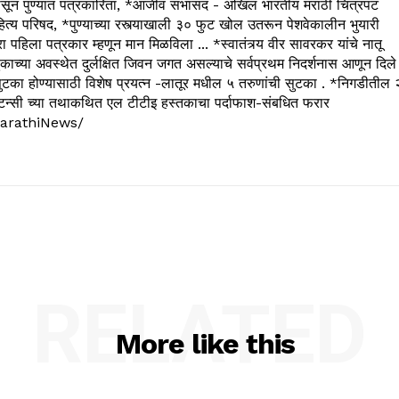
 पुण्यात पत्रकारिता, *आजीव सभासद - अखिल भारतीय मराठी चित्रपट
्य परिषद, *पुण्याच्या रस्त्याखाली ३० फुट खोल उतरून पेशवेकालीन भुयारी
रा पहिला पत्रकार म्हणून मान मिळविला ... *स्वातंत्र्य वीर सावरकर यांचे नातू
काच्या अवस्थेत दुर्लक्षित जिवन जगत असल्याचे सर्वप्रथम निदर्शनास आणून दिले
ुटका होण्यासाठी विशेष प्रयत्न -लातूर मधील ५ तरुणांची सुटका . *निगडीतील 
्सल्टन्सी च्या तथाकथित एल टीटीइ हस्तकाचा पर्दाफाश-संबधित फरार
arathiNews/
RELATED
More like this