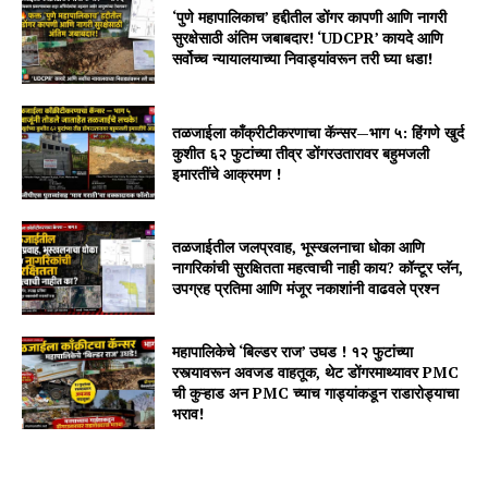
‘पुणे महापालिकाच’ हद्दीतील डोंगर कापणी आणि नागरी
सुरक्षेसाठी अंतिम जबाबदार! ‘UDCPR’ कायदे आणि
सर्वोच्च न्यायालयाच्या निवाड्यांवरून तरी घ्या धडा!
तळजाईला काँक्रीटीकरणाचा कॅन्सर—भाग ५: हिंगणे खुर्द
कुशीत ६२ फुटांच्या तीव्र डोंगरउतारावर बहुमजली
इमारतींचे आक्रमण !
तळजाईतील जलप्रवाह, भूस्खलनाचा धोका आणि
नागरिकांची सुरक्षितता महत्वाची नाही काय? कॉन्टूर प्लॅन,
उपग्रह प्रतिमा आणि मंजूर नकाशांनी वाढवले प्रश्न
महापालिकेचे ‘बिल्डर राज’ उघड ! १२ फुटांच्या
रस्त्यावरून अवजड वाहतूक, थेट डोंगरमाथ्यावर PMC
ची कुऱ्हाड अन PMC च्याच गाड्यांकडून राडारोड्याचा
भराव!