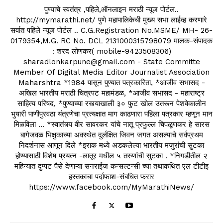
पुण्याचे स्वतंत्र ,पहिले,ऑनलाइन मराठी न्यूज पोर्टल..
http://mymarathi.net/ पुणे महापालिकेची मुख्य सभा लाईव्ह करणारे
सर्वात पहिले न्यूज पोर्टल .. C.G.Registration No.MSME/ MH- 26-
0179354,M.G. RC No. DCL 2131000315798079 मालक-संपादक
: शरद लोणकर( mobile-9423508306)
sharadlonkarpune@gmail.com - State Committe
Member Of Digital Media Editor Journalist Association
Maharshtra *1984 पासून पुण्यात पत्रकारिता, *आजीव सभासद -
अखिल भारतीय मराठी चित्रपट महामंडळ, *आजीव सभासद - महाराष्ट्र
साहित्य परिषद, *पुण्याच्या रस्त्याखाली ३० फुट खोल उतरून पेशवेकालीन
भुयारी पाणीपुरवठा यंत्रणेचा प्रत्यक्षात माग काढणारा पहिला पत्रकार म्हणून मान
मिळविला ... *स्वातंत्र्य वीर सावरकर यांचे नातू प्रफुल्ल चिपळूणकर हे सारस
बागेजवळ भिक्षुकाच्या अवस्थेत दुर्लक्षित जिवन जगत असल्याचे सर्वप्रथम
निदर्शनास आणून दिले *इराक मध्ये अडकलेल्या भारतीय मजुरांची सुटका
होण्यासाठी विशेष प्रयत्न -लातूर मधील ५ तरुणांची सुटका . *निगडीतील २
महिन्यात दुप्पट पैसे देणाऱ्या सनराईज कन्सल्टन्सी च्या तथाकथित एल टीटीइ
हस्तकाचा पर्दाफाश-संबधित फरार
https://www.facebook.com/MyMarathiNews/