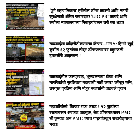
‘पुणे महापालिकाच’ हद्दीतील डोंगर कापणी आणि नागरी
सुरक्षेसाठी अंतिम जबाबदार! ‘UDCPR’ कायदे आणि
सर्वोच्च न्यायालयाच्या निवाड्यांवरून तरी घ्या धडा!
तळजाईला काँक्रीटीकरणाचा कॅन्सर—भाग ५: हिंगणे खुर्द
कुशीत ६२ फुटांच्या तीव्र डोंगरउतारावर बहुमजली
इमारतींचे आक्रमण !
तळजाईतील जलप्रवाह, भूस्खलनाचा धोका आणि
नागरिकांची सुरक्षितता महत्वाची नाही काय? कॉन्टूर प्लॅन,
उपग्रह प्रतिमा आणि मंजूर नकाशांनी वाढवले प्रश्न
महापालिकेचे ‘बिल्डर राज’ उघड ! १२ फुटांच्या
रस्त्यावरून अवजड वाहतूक, थेट डोंगरमाथ्यावर PMC
ची कुऱ्हाड अन PMC च्याच गाड्यांकडून राडारोड्याचा
भराव!