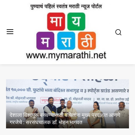
E20 पेट्रोल मधील पाण्याचे अभिसरण आणि क्लोराइडचे
अस्तित्वासंबंधी तेल विपणन कंपन्यांनी केल्या चाचण्या