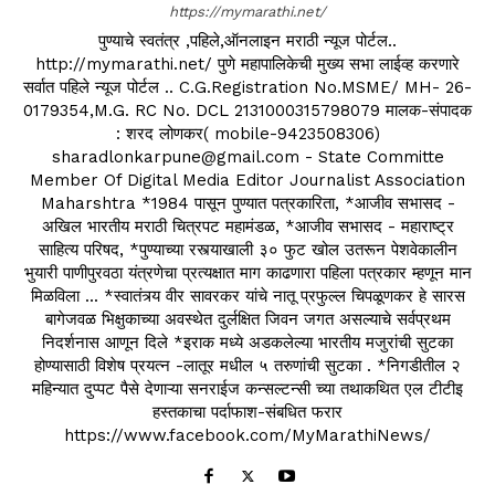
https://mymarathi.net/
पुण्याचे स्वतंत्र ,पहिले,ऑनलाइन मराठी न्यूज पोर्टल..
http://mymarathi.net/ पुणे महापालिकेची मुख्य सभा लाईव्ह करणारे
सर्वात पहिले न्यूज पोर्टल .. C.G.Registration No.MSME/ MH- 26-
0179354,M.G. RC No. DCL 2131000315798079 मालक-संपादक
: शरद लोणकर( mobile-9423508306)
sharadlonkarpune@gmail.com - State Committe
Member Of Digital Media Editor Journalist Association
Maharshtra *1984 पासून पुण्यात पत्रकारिता, *आजीव सभासद -
अखिल भारतीय मराठी चित्रपट महामंडळ, *आजीव सभासद - महाराष्ट्र
साहित्य परिषद, *पुण्याच्या रस्त्याखाली ३० फुट खोल उतरून पेशवेकालीन
भुयारी पाणीपुरवठा यंत्रणेचा प्रत्यक्षात माग काढणारा पहिला पत्रकार म्हणून मान
मिळविला ... *स्वातंत्र्य वीर सावरकर यांचे नातू प्रफुल्ल चिपळूणकर हे सारस
बागेजवळ भिक्षुकाच्या अवस्थेत दुर्लक्षित जिवन जगत असल्याचे सर्वप्रथम
निदर्शनास आणून दिले *इराक मध्ये अडकलेल्या भारतीय मजुरांची सुटका
होण्यासाठी विशेष प्रयत्न -लातूर मधील ५ तरुणांची सुटका . *निगडीतील २
महिन्यात दुप्पट पैसे देणाऱ्या सनराईज कन्सल्टन्सी च्या तथाकथित एल टीटीइ
हस्तकाचा पर्दाफाश-संबधित फरार
https://www.facebook.com/MyMarathiNews/