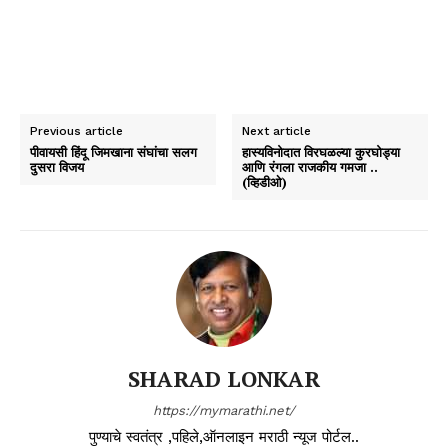
Previous article
Next article
पीवायसी हिंदू जिमखाना संघांचा सलग
हास्यविनोदात विरघळल्या कुरघोड्या
दुसरा विजय
आणि रंगला राजकीय गमजा ..
(व्हिडीओ)
SHARAD LONKAR
https://mymarathi.net/
पुण्याचे स्वतंत्र ,पहिले,ऑनलाइन मराठी न्यूज पोर्टल..