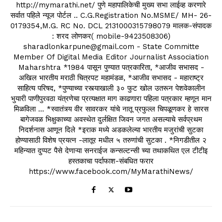
http://mymarathi.net/ पुणे महापालिकेची मुख्य सभा लाईव्ह करणारे
सर्वात पहिले न्यूज पोर्टल .. C.G.Registration No.MSME/ MH- 26-
0179354,M.G. RC No. DCL 2131000315798079 मालक-संपादक
: शरद लोणकर( mobile-9423508306)
sharadlonkarpune@gmail.com - State Committe
Member Of Digital Media Editor Journalist Association
Maharshtra *1984 पासून पुण्यात पत्रकारिता, *आजीव सभासद -
अखिल भारतीय मराठी चित्रपट महामंडळ, *आजीव सभासद - महाराष्ट्र
साहित्य परिषद, *पुण्याच्या रस्त्याखाली ३० फुट खोल उतरून पेशवेकालीन
भुयारी पाणीपुरवठा यंत्रणेचा प्रत्यक्षात माग काढणारा पहिला पत्रकार म्हणून मान
मिळविला ... *स्वातंत्र्य वीर सावरकर यांचे नातू प्रफुल्ल चिपळूणकर हे सारस
बागेजवळ भिक्षुकाच्या अवस्थेत दुर्लक्षित जिवन जगत असल्याचे सर्वप्रथम
निदर्शनास आणून दिले *इराक मध्ये अडकलेल्या भारतीय मजुरांची सुटका
होण्यासाठी विशेष प्रयत्न -लातूर मधील ५ तरुणांची सुटका . *निगडीतील २
महिन्यात दुप्पट पैसे देणाऱ्या सनराईज कन्सल्टन्सी च्या तथाकथित एल टीटीइ
हस्तकाचा पर्दाफाश-संबधित फरार
https://www.facebook.com/MyMarathiNews/