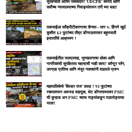
सुरक्षेसाठी अंतिम जबाबदार! ‘UDCPR’ कायदे आणि
सर्वोच्च न्यायालयाच्या निवाड्यांवरून तरी घ्या धडा!
तळजाईला काँक्रीटीकरणाचा कॅन्सर—भाग ५: हिंगणे खुर्द
कुशीत ६२ फुटांच्या तीव्र डोंगरउतारावर बहुमजली
इमारतींचे आक्रमण !
तळजाईतील जलप्रवाह, भूस्खलनाचा धोका आणि
नागरिकांची सुरक्षितता महत्वाची नाही काय? कॉन्टूर प्लॅन,
उपग्रह प्रतिमा आणि मंजूर नकाशांनी वाढवले प्रश्न
महापालिकेचे ‘बिल्डर राज’ उघड ! १२ फुटांच्या
रस्त्यावरून अवजड वाहतूक, थेट डोंगरमाथ्यावर PMC
ची कुऱ्हाड अन PMC च्याच गाड्यांकडून राडारोड्याचा
भराव!