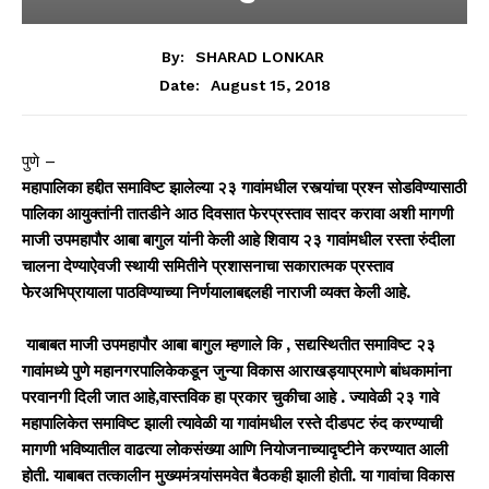
By:
SHARAD LONKAR
August 15, 2018
Date:
पुणे –
महापालिका हद्दीत
समाविष्ट
झालेल्या
२३
गा
वांमधील रस्त्यांचा प्रश्न सोडविण्यासाठी
पालिका आयुक्तांनी तातडीने आठ दिवसात फेरप्रस्ताव सादर करावा अशी मागणी
माजी उपमहापौर आबा बागुल यांनी केली आहे शिवाय २३ गावांमधील रस्ता रुंदीला
चालना देण्याऐवजी स्थायी समितीने प्रशासनाचा सकारात्मक प्रस्ताव
फेरअभिप्रायाला पाठविण्याच्या निर्णयालाबद्दलही नाराजी व्यक्त केली आहे.
याबाबत माजी उपमहापौर आबा बागुल म्हणाले कि , सद्यस्थितीत समाविष्ट २३
गावांमध्ये पुणे महानगरपालिकेकडून जुन्या विकास आराखड्याप्रमाणे बांधकामांना
परवानगी दिली जात आहे,वास्तविक हा प्रकार चुकीचा आहे . ज्यावेळी २३ गावे
महापालिकेत समाविष्ट झाली त्यावेळी या गावांमधील रस्ते दीडपट रुंद करण्याची
मागणी भविष्यातील वाढत्या लोकसंख्या आणि नियोजनाच्यादृष्टीने करण्यात आली
होती. याबाबत तत्कालीन मुख्यमंत्र्यांसमवेत बैठकही झाली होती. या गावांचा विकास