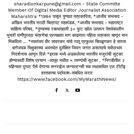
sharadlonkarpune@gmail.com - State Committe
Member Of Digital Media Editor Journalist Association
Maharshtra *1984 पासून पुण्यात पत्रकारिता, *आजीव सभासद -
अखिल भारतीय मराठी चित्रपट महामंडळ, *आजीव सभासद - महाराष्ट्र
साहित्य परिषद, *पुण्याच्या रस्त्याखाली ३० फुट खोल उतरून पेशवेकालीन
भुयारी पाणीपुरवठा यंत्रणेचा प्रत्यक्षात माग काढणारा पहिला पत्रकार म्हणून मान
मिळविला ... *स्वातंत्र्य वीर सावरकर यांचे नातू प्रफुल्ल चिपळूणकर हे सारस
बागेजवळ भिक्षुकाच्या अवस्थेत दुर्लक्षित जिवन जगत असल्याचे सर्वप्रथम
निदर्शनास आणून दिले *इराक मध्ये अडकलेल्या भारतीय मजुरांची सुटका
होण्यासाठी विशेष प्रयत्न -लातूर मधील ५ तरुणांची सुटका . *निगडीतील २
महिन्यात दुप्पट पैसे देणाऱ्या सनराईज कन्सल्टन्सी च्या तथाकथित एल टीटीइ
हस्तकाचा पर्दाफाश-संबधित फरार
https://www.facebook.com/MyMarathiNews/