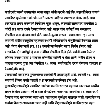
आहे.
यासंदर्भांत माजी उपमहापौर आबा बागुल यांनी म्हटले आहे कि,
महापालिकेत नव्याने
समाविष्ट झालेल्या गावांमध्ये मलनिःसारण वाहिन्या टाकण्यात येणार आहे. याचा
आराखडा तयार करण्याचे नियोजन सुरू असून, त्यासाठी सल्लागार कंपनीला 3
कोटी 93 लाख रुपये देण्यात येणार आहे. मात्र दोन वर्षांपूर्वी त्या सल्लागार
कंपनीला काम देण्यात आले होते. याकडे दुर्लक्ष करून त्यात आता ९८ लाख
रुपयांची वाढीव तरतुदीचा प्रस्ताव स्थायी समितीसमोर मंजुरीसाठी ठेवण्यात आला
आहे. येत्या मंगळवारी (ता. 12) स्थायीच्या बैठकीत यावर निर्णय होणार आहे.
वास्तविक दोन वर्षांपूर्वी हे काम संबंधित कंपनीला दिले होते. त्यांनी काय केले ?
कोणता फरक पडला ? याबाबत कोणतीही माहिती न घेता आणि नवीन टेंडर न
काढता परस्पर पुन्हा त्या कंपनीला ९८ लाख रुपये वाढीव दराने देण्याचा प्रस्ताव हा
बेकायदेशीर आहे.
एकप्रकारे करदात्या पुणेकरांच्या रकमेची ही उधळपट्टी आहे. त्यातही ९८ लाख
रुपयांची किंमत कशी काढली ? हा प्रश्नही उपस्थित होत आहे.
मुळातपीएमआरडीएने समाविष्ट गावांच्या मलनिःस्सारण वहनाचा आराखडा आधीच
तयार केलेला आहे;मग तो ताब्यात घेण्याऐवजी सल्लागार कंपनीला ९८ लाख रुपये
देण्याचा घाट का घातला जात आहे ?हा प्रश्न दुर्लक्षून चालणार नाही. वास्तविक या
गावांचा विकास आराखडा तयार नाही आणि पीएमआरडीएने मलनिःसारण वहन