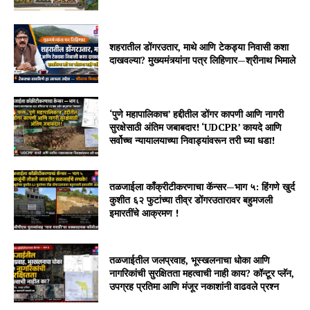
शहरातील डोंगरउतार, माथे आणि टेकड्या निवासी कशा
दाखवल्या? मुख्यमंत्र्यांना पत्र लिहिणार—श्रीनाथ भिमाले
‘पुणे महापालिकाच’ हद्दीतील डोंगर कापणी आणि नागरी
सुरक्षेसाठी अंतिम जबाबदार! ‘UDCPR’ कायदे आणि
सर्वोच्च न्यायालयाच्या निवाड्यांवरून तरी घ्या धडा!
तळजाईला काँक्रीटीकरणाचा कॅन्सर—भाग ५: हिंगणे खुर्द
कुशीत ६२ फुटांच्या तीव्र डोंगरउतारावर बहुमजली
इमारतींचे आक्रमण !
तळजाईतील जलप्रवाह, भूस्खलनाचा धोका आणि
नागरिकांची सुरक्षितता महत्वाची नाही काय? कॉन्टूर प्लॅन,
उपग्रह प्रतिमा आणि मंजूर नकाशांनी वाढवले प्रश्न