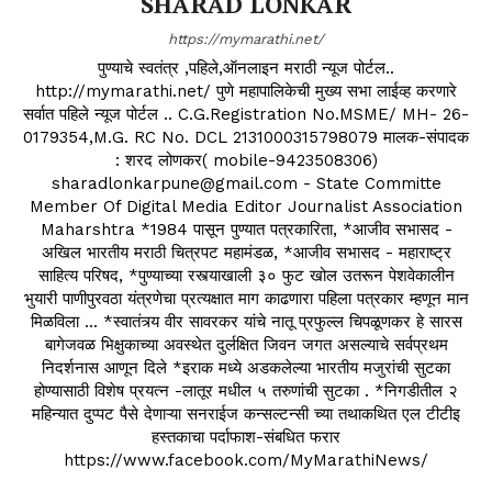
SHARAD LONKAR
https://mymarathi.net/
पुण्याचे स्वतंत्र ,पहिले,ऑनलाइन मराठी न्यूज पोर्टल..
http://mymarathi.net/ पुणे महापालिकेची मुख्य सभा लाईव्ह करणारे
सर्वात पहिले न्यूज पोर्टल .. C.G.Registration No.MSME/ MH- 26-
0179354,M.G. RC No. DCL 2131000315798079 मालक-संपादक
: शरद लोणकर( mobile-9423508306)
sharadlonkarpune@gmail.com - State Committe
Member Of Digital Media Editor Journalist Association
Maharshtra *1984 पासून पुण्यात पत्रकारिता, *आजीव सभासद -
अखिल भारतीय मराठी चित्रपट महामंडळ, *आजीव सभासद - महाराष्ट्र
साहित्य परिषद, *पुण्याच्या रस्त्याखाली ३० फुट खोल उतरून पेशवेकालीन
भुयारी पाणीपुरवठा यंत्रणेचा प्रत्यक्षात माग काढणारा पहिला पत्रकार म्हणून मान
मिळविला ... *स्वातंत्र्य वीर सावरकर यांचे नातू प्रफुल्ल चिपळूणकर हे सारस
बागेजवळ भिक्षुकाच्या अवस्थेत दुर्लक्षित जिवन जगत असल्याचे सर्वप्रथम
निदर्शनास आणून दिले *इराक मध्ये अडकलेल्या भारतीय मजुरांची सुटका
होण्यासाठी विशेष प्रयत्न -लातूर मधील ५ तरुणांची सुटका . *निगडीतील २
महिन्यात दुप्पट पैसे देणाऱ्या सनराईज कन्सल्टन्सी च्या तथाकथित एल टीटीइ
हस्तकाचा पर्दाफाश-संबधित फरार
https://www.facebook.com/MyMarathiNews/