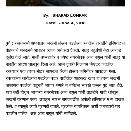
By:
SHARAD LONKAR
June 4, 2018
Date:
पुणे : रस्त्यामध्ये अपघातात जखमी होऊन पडलेल्या व्यक्तीस तातडीने इस्पितळात
पोहचवावे याबद्दलचे आवाहन आपण अनेकदा ऐकतो. मात्र बहुतांशी वेळा त्याकडे
दुर्लक्ष केले जाते. माजी उपमहापौर व ज्येष्ठ नगरसेवक आबा बागुल यांनी मात्र या
बाबतीत आदर्श घालवून दिला आहे. आज दुपारी निलायम थिएटर जवळील
रस्त्यावर एक तरून मोटर सायकल स्लिप होऊन जमिनीवर आपटला गेला.
रक्तताच्या थारोळ्यात पडलेला वडार वाडीतील शाहरूख खान हा तरुण जखमी
अवस्थेत पडलेला पाहूनही जाणारे येणारे न बघितले सारखे करून पुढे जात होते.
याच वेळी तिथून जाणाऱ्या नगरसेवक आबा बागुल यांनी तातडीने गाडी थांबवून
जखमी तरुणास स्वतः उचलून सारस बागेजवळील अपोलो हॉस्पिटल मध्ये दाखल
केले. व त्यामुळे त्याचे प्राणही वाचले. प्रत्येक नागरिकाने अशी जबाबदारी पार
पडलीच पाहिजे. असे आबा बागुल यांनी सांगितले.