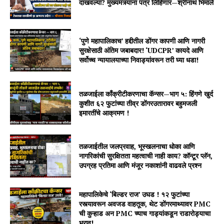
दाखवल्या? मुख्यमंत्र्यांना पत्र लिहिणार—श्रीनाथ भिमाले
‘पुणे महापालिकाच’ हद्दीतील डोंगर कापणी आणि नागरी
सुरक्षेसाठी अंतिम जबाबदार! ‘UDCPR’ कायदे आणि
सर्वोच्च न्यायालयाच्या निवाड्यांवरून तरी घ्या धडा!
तळजाईला काँक्रीटीकरणाचा कॅन्सर—भाग ५: हिंगणे खुर्द
कुशीत ६२ फुटांच्या तीव्र डोंगरउतारावर बहुमजली
इमारतींचे आक्रमण !
तळजाईतील जलप्रवाह, भूस्खलनाचा धोका आणि
नागरिकांची सुरक्षितता महत्वाची नाही काय? कॉन्टूर प्लॅन,
उपग्रह प्रतिमा आणि मंजूर नकाशांनी वाढवले प्रश्न
महापालिकेचे ‘बिल्डर राज’ उघड ! १२ फुटांच्या
रस्त्यावरून अवजड वाहतूक, थेट डोंगरमाथ्यावर PMC
ची कुऱ्हाड अन PMC च्याच गाड्यांकडून राडारोड्याचा
भराव!