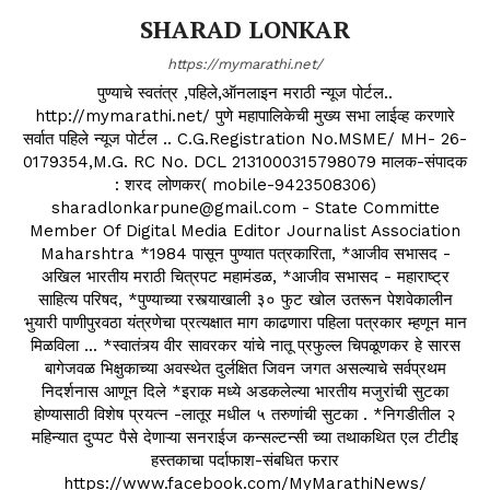
SHARAD LONKAR
https://mymarathi.net/
पुण्याचे स्वतंत्र ,पहिले,ऑनलाइन मराठी न्यूज पोर्टल..
http://mymarathi.net/ पुणे महापालिकेची मुख्य सभा लाईव्ह करणारे
सर्वात पहिले न्यूज पोर्टल .. C.G.Registration No.MSME/ MH- 26-
0179354,M.G. RC No. DCL 2131000315798079 मालक-संपादक
: शरद लोणकर( mobile-9423508306)
sharadlonkarpune@gmail.com - State Committe
Member Of Digital Media Editor Journalist Association
Maharshtra *1984 पासून पुण्यात पत्रकारिता, *आजीव सभासद -
अखिल भारतीय मराठी चित्रपट महामंडळ, *आजीव सभासद - महाराष्ट्र
साहित्य परिषद, *पुण्याच्या रस्त्याखाली ३० फुट खोल उतरून पेशवेकालीन
भुयारी पाणीपुरवठा यंत्रणेचा प्रत्यक्षात माग काढणारा पहिला पत्रकार म्हणून मान
मिळविला ... *स्वातंत्र्य वीर सावरकर यांचे नातू प्रफुल्ल चिपळूणकर हे सारस
बागेजवळ भिक्षुकाच्या अवस्थेत दुर्लक्षित जिवन जगत असल्याचे सर्वप्रथम
निदर्शनास आणून दिले *इराक मध्ये अडकलेल्या भारतीय मजुरांची सुटका
होण्यासाठी विशेष प्रयत्न -लातूर मधील ५ तरुणांची सुटका . *निगडीतील २
महिन्यात दुप्पट पैसे देणाऱ्या सनराईज कन्सल्टन्सी च्या तथाकथित एल टीटीइ
हस्तकाचा पर्दाफाश-संबधित फरार
https://www.facebook.com/MyMarathiNews/