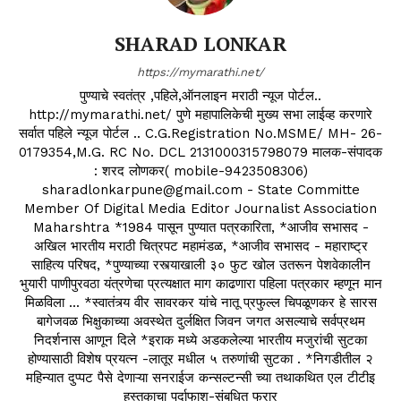
SHARAD LONKAR
https://mymarathi.net/
पुण्याचे स्वतंत्र ,पहिले,ऑनलाइन मराठी न्यूज पोर्टल..
http://mymarathi.net/ पुणे महापालिकेची मुख्य सभा लाईव्ह करणारे
सर्वात पहिले न्यूज पोर्टल .. C.G.Registration No.MSME/ MH- 26-
0179354,M.G. RC No. DCL 2131000315798079 मालक-संपादक
: शरद लोणकर( mobile-9423508306)
sharadlonkarpune@gmail.com - State Committe
Member Of Digital Media Editor Journalist Association
Maharshtra *1984 पासून पुण्यात पत्रकारिता, *आजीव सभासद -
अखिल भारतीय मराठी चित्रपट महामंडळ, *आजीव सभासद - महाराष्ट्र
साहित्य परिषद, *पुण्याच्या रस्त्याखाली ३० फुट खोल उतरून पेशवेकालीन
भुयारी पाणीपुरवठा यंत्रणेचा प्रत्यक्षात माग काढणारा पहिला पत्रकार म्हणून मान
मिळविला ... *स्वातंत्र्य वीर सावरकर यांचे नातू प्रफुल्ल चिपळूणकर हे सारस
बागेजवळ भिक्षुकाच्या अवस्थेत दुर्लक्षित जिवन जगत असल्याचे सर्वप्रथम
निदर्शनास आणून दिले *इराक मध्ये अडकलेल्या भारतीय मजुरांची सुटका
होण्यासाठी विशेष प्रयत्न -लातूर मधील ५ तरुणांची सुटका . *निगडीतील २
महिन्यात दुप्पट पैसे देणाऱ्या सनराईज कन्सल्टन्सी च्या तथाकथित एल टीटीइ
हस्तकाचा पर्दाफाश-संबधित फरार