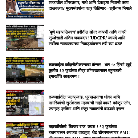
शहरातील डोंगरउतार, माथे आणि टेकड्या निवासी कशा
दाखवल्या? मुख्यमंत्र्यांना पत्र लिहिणार—श्रीनाथ भिमाले
‘पुणे महापालिकाच’ हद्दीतील डोंगर कापणी आणि नागरी
सुरक्षेसाठी अंतिम जबाबदार! ‘UDCPR’ कायदे आणि
सर्वोच्च न्यायालयाच्या निवाड्यांवरून तरी घ्या धडा!
तळजाईला काँक्रीटीकरणाचा कॅन्सर—भाग ५: हिंगणे खुर्द
कुशीत ६२ फुटांच्या तीव्र डोंगरउतारावर बहुमजली
इमारतींचे आक्रमण !
तळजाईतील जलप्रवाह, भूस्खलनाचा धोका आणि
नागरिकांची सुरक्षितता महत्वाची नाही काय? कॉन्टूर प्लॅन,
उपग्रह प्रतिमा आणि मंजूर नकाशांनी वाढवले प्रश्न
महापालिकेचे ‘बिल्डर राज’ उघड ! १२ फुटांच्या
रस्त्यावरून अवजड वाहतूक, थेट डोंगरमाथ्यावर PMC