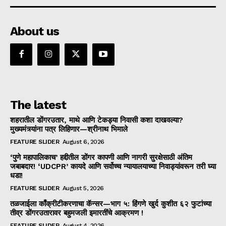
About us
The latest
शहरातील डोंगरउतार, माथे आणि टेकड्या निवासी कशा दाखवल्या?
मुख्यमंत्र्यांना पत्र लिहिणार—श्रीनाथ भिमाले
FEATURE SLIDER
August 6, 2026
‘पुणे महापालिकाच’ हद्दीतील डोंगर कापणी आणि नागरी सुरक्षेसाठी अंतिम
जबाबदार! ‘UDCPR’ कायदे आणि सर्वोच्च न्यायालयाच्या निवाड्यांवरून तरी घ्या
धडा!
FEATURE SLIDER
August 5, 2026
तळजाईला काँक्रीटीकरणाचा कॅन्सर—भाग ५: हिंगणे खुर्द कुशीत ६२ फुटांच्या
तीव्र डोंगरउतारावर बहुमजली इमारतींचे आक्रमण !
FEATURE SLIDER
August 4, 2026