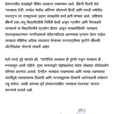
देशभरातील शाखांद्वारे विविध उपक्रम राबवण्यात आले. बँकेनी दिल्ली येथे
‘स्वच्छता रॅली’, पनवेल येथील ओरियन मॉलमध्ये हिन्दी आणि मराठी भाषेतील
पथनाट्य तर रायपूरमध्ये उद्यान स्वच्छतेचे कार्य हाती घेण्यात आले. याशिवाय
बँकेनी एका लघु चित्रफितीची निर्मिती केली असून ग्रामीण आणि निमशहरी
भागामध्ये या चित्रफितीचे प्रदर्शन होणार असून स्वच्छतेविषयी ‘स्वच्छता
पंधरवड्यादरम्यान नागरिकांमध्ये संवेदनशीलता आणण्याचा प्रयत्न केला जाईल.
स्वच्छता मोहिमेस अधिक व्यापकता येण्याच्या जनजागृतीच्या दृष्टीने बँकेतर्फे
ऑटोरिक्षांवर पोस्टर्स लावली आहेत.
श्री मराठे पुढे म्हणाले की, “शारीरिक स्वच्छता ही पुरेशी नसून स्वच्छता ही
मनापासून आली पाहिजे. दृश्य स्वरूपाद्वारे पोहोचवलेला संदेश लोकांवर दीर्घकालीन
परिणाम करणारा असतो. दैनंदिन स्वच्छंता राखण्याच्या आणि स्वच्छ राहण्याच्या
सवयींमुळे व्यवसायाच्या ठिकाणी आणि जनसमूहाच्या ठिकाणी आरोग्यदायी पर्यावरण
राहू शकेल. आम्ही आमच्या पूर्ण संसाधनांसहित ‘स्वच्छता पंधरवडा’ साजरा
करण्याचे ठरवले आहे.