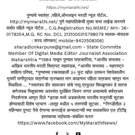
https://mymarathi.net/
पुण्याचे स्वतंत्र ,पहिले,ऑनलाइन मराठी न्यूज पोर्टल..
http://mymarathi.net/ पुणे महापालिकेची मुख्य सभा लाईव्ह करणारे
सर्वात पहिले न्यूज पोर्टल .. C.G.Registration No.MSME/ MH- 26-
0179354,M.G. RC No. DCL 2131000315798079 मालक-संपादक
: शरद लोणकर( mobile-9423508306)
sharadlonkarpune@gmail.com - State Committe
Member Of Digital Media Editor Journalist Association
Maharshtra *1984 पासून पुण्यात पत्रकारिता, *आजीव सभासद -
अखिल भारतीय मराठी चित्रपट महामंडळ, *आजीव सभासद - महाराष्ट्र
साहित्य परिषद, *पुण्याच्या रस्त्याखाली ३० फुट खोल उतरून पेशवेकालीन
भुयारी पाणीपुरवठा यंत्रणेचा प्रत्यक्षात माग काढणारा पहिला पत्रकार म्हणून मान
मिळविला ... *स्वातंत्र्य वीर सावरकर यांचे नातू प्रफुल्ल चिपळूणकर हे सारस
बागेजवळ भिक्षुकाच्या अवस्थेत दुर्लक्षित जिवन जगत असल्याचे सर्वप्रथम
निदर्शनास आणून दिले *इराक मध्ये अडकलेल्या भारतीय मजुरांची सुटका
होण्यासाठी विशेष प्रयत्न -लातूर मधील ५ तरुणांची सुटका . *निगडीतील २
महिन्यात दुप्पट पैसे देणाऱ्या सनराईज कन्सल्टन्सी च्या तथाकथित एल टीटीइ
हस्तकाचा पर्दाफाश-संबधित फरार
https://www.facebook.com/MyMarathiNews/