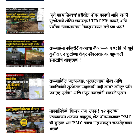
‘पुणे महापालिकाच’ हद्दीतील डोंगर कापणी आणि नागरी
सुरक्षेसाठी अंतिम जबाबदार! ‘UDCPR’ कायदे आणि
सर्वोच्च न्यायालयाच्या निवाड्यांवरून तरी घ्या धडा!
तळजाईला काँक्रीटीकरणाचा कॅन्सर—भाग ५: हिंगणे खुर्द
कुशीत ६२ फुटांच्या तीव्र डोंगरउतारावर बहुमजली
इमारतींचे आक्रमण !
तळजाईतील जलप्रवाह, भूस्खलनाचा धोका आणि
नागरिकांची सुरक्षितता महत्वाची नाही काय? कॉन्टूर प्लॅन,
उपग्रह प्रतिमा आणि मंजूर नकाशांनी वाढवले प्रश्न
महापालिकेचे ‘बिल्डर राज’ उघड ! १२ फुटांच्या
रस्त्यावरून अवजड वाहतूक, थेट डोंगरमाथ्यावर PMC
ची कुऱ्हाड अन PMC च्याच गाड्यांकडून राडारोड्याचा
भराव!