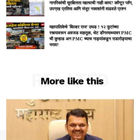
नागरिकांची सुरक्षितता महत्वाची नाही काय? कॉन्टूर प्लॅन,
उपग्रह प्रतिमा आणि मंजूर नकाशांनी वाढवले प्रश्न
महापालिकेचे ‘बिल्डर राज’ उघड ! १२ फुटांच्या
रस्त्यावरून अवजड वाहतूक, थेट डोंगरमाथ्यावर PMC
ची कुऱ्हाड अन PMC च्याच गाड्यांकडून राडारोड्याचा
भराव!
RELATED
More like this