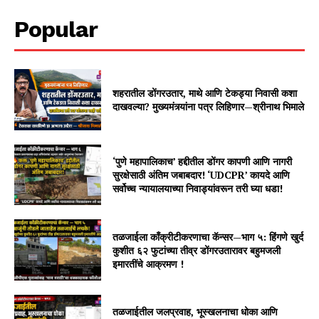
Popular
शहरातील डोंगरउतार, माथे आणि टेकड्या निवासी कशा
दाखवल्या? मुख्यमंत्र्यांना पत्र लिहिणार—श्रीनाथ भिमाले
‘पुणे महापालिकाच’ हद्दीतील डोंगर कापणी आणि नागरी
सुरक्षेसाठी अंतिम जबाबदार! ‘UDCPR’ कायदे आणि
सर्वोच्च न्यायालयाच्या निवाड्यांवरून तरी घ्या धडा!
तळजाईला काँक्रीटीकरणाचा कॅन्सर—भाग ५: हिंगणे खुर्द
कुशीत ६२ फुटांच्या तीव्र डोंगरउतारावर बहुमजली
इमारतींचे आक्रमण !
तळजाईतील जलप्रवाह, भूस्खलनाचा धोका आणि