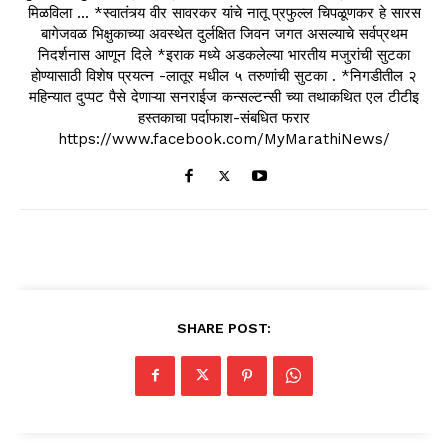
मिळविला ... *स्वातंत्र्य वीर सावरकर यांचे नातू प्रफुल्ल चिपळूणकर हे सारस
बागेजवळ भिक्षुकाच्या अवस्थेत दुर्लक्षित जिवन जगत असल्याचे सर्वप्रथम
निदर्शनास आणून दिले *इराक मध्ये अडकलेल्या भारतीय मजुरांची सुटका
होण्यासाठी विशेष प्रयत्न -लातूर मधील ५ तरुणांची सुटका . *निगडीतील २
महिन्यात दुप्पट पैसे देणाऱ्या सनराईज कन्सल्टन्सी च्या तथाकथित एल टीटीइ
हस्तकाचा पर्दाफाश-संबधित फरार
https://www.facebook.com/MyMarathiNews/
SHARE POST: