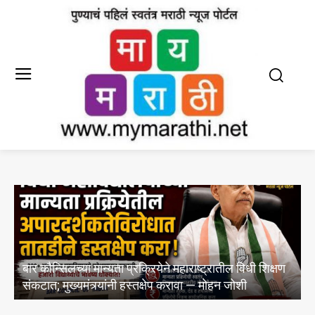
्षण
१२० TPH ची अट, प्रत्यक्षात ९० TPH प्लांट ?, ७५ कोटींच्या
रस्ते निविदांची चौकशी करा..