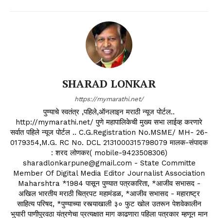
SHARAD LONKAR
https://mymarathi.net/
पुण्याचे स्वतंत्र ,पहिले,ऑनलाइन मराठी न्यूज पोर्टल..
http://mymarathi.net/ पुणे महापालिकेची मुख्य सभा लाईव्ह करणारे
सर्वात पहिले न्यूज पोर्टल .. C.G.Registration No.MSME/ MH- 26-
0179354,M.G. RC No. DCL 2131000315798079 मालक-संपादक
: शरद लोणकर( mobile-9423508306)
sharadlonkarpune@gmail.com - State Committe
Member Of Digital Media Editor Journalist Association
Maharshtra *1984 पासून पुण्यात पत्रकारिता, *आजीव सभासद -
अखिल भारतीय मराठी चित्रपट महामंडळ, *आजीव सभासद - महाराष्ट्र
साहित्य परिषद, *पुण्याच्या रस्त्याखाली ३० फुट खोल उतरून पेशवेकालीन
भुयारी पाणीपुरवठा यंत्रणेचा प्रत्यक्षात माग काढणारा पहिला पत्रकार म्हणून मान