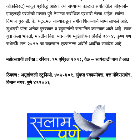
व्होकलिस्ट) म्हणून प्रसिद्ध आहेत. त्या सध्याच्या काळात संगीतातील जीएनबी-
एमएलव्ही परंपरेची मशाल पुढे नेणाऱ्या सर्वाधिक प्रभावी नेत्या आहेत. त्यांना
दिग्गज गुरु डी. के. पट्टमल यांच्याकडून संगीत शिकण्याचे भाग्य लाभले आहे.
शुभश्री यांना अनेक पुरस्कार व बहुमानांनी सन्मानित करण्यात आले आहे. त्यात
युवा कला भारती, भारतीय विद्या भवन यंग म्युझिशियन ॲवॉर्ड २०१४, कृष्ण गण
सभेतर्फे सन २०१५ चा यज्ञरामन एक्सलन्स ॲवॉर्ड आदींचा समावेश आहे.
महोत्सवाची तारीख : रविवार, १५ एप्रिल २०१८, वेळ – सायंकाळी पाच ते आठ
ठिकाण : अमृतांजली स्टुडिओ, ४०७-४०९, लुंकड स्कायमॅक्स, दत्त मंदिरासमोर,
विमान नगर, पुणे ४११००६