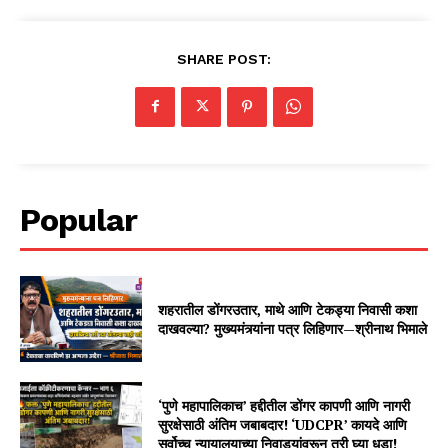
SHARE POST:
Popular
शहरातील डोंगरउतार, माथे आणि टेकड्या निवासी कशा
दाखवल्या? मुख्यमंत्र्यांना पत्र लिहिणार—श्रीनाथ भिमाले
‘पुणे महापालिकाच’ हद्दीतील डोंगर कापणी आणि नागरी
सुरक्षेसाठी अंतिम जबाबदार! ‘UDCPR’ कायदे आणि
सर्वोच्च न्यायालयाच्या निवाड्यांवरून तरी घ्या धडा!