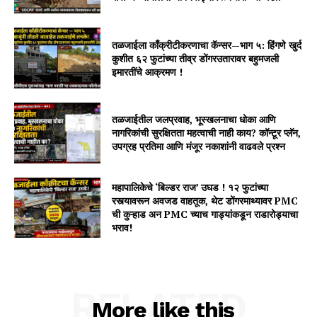
तळजाईला काँक्रीटीकरणाचा कॅन्सर—भाग ५: हिंगणे खुर्द
कुशीत ६२ फुटांच्या तीव्र डोंगरउतारावर बहुमजली
इमारतींचे आक्रमण !
तळजाईतील जलप्रवाह, भूस्खलनाचा धोका आणि
नागरिकांची सुरक्षितता महत्वाची नाही काय? कॉन्टूर प्लॅन,
उपग्रह प्रतिमा आणि मंजूर नकाशांनी वाढवले प्रश्न
महापालिकेचे ‘बिल्डर राज’ उघड ! १२ फुटांच्या
रस्त्यावरून अवजड वाहतूक, थेट डोंगरमाथ्यावर PMC
ची कुऱ्हाड अन PMC च्याच गाड्यांकडून राडारोड्याचा
भराव!
RELATED
More like this