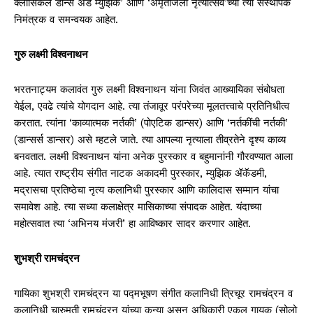
क्लासिकल डान्स अँड म्युझिक’ आणि ‘अमृतांजली नृत्योत्सव’च्या त्या संस्थापक
निमंत्रक व समन्वयक आहेत.
गुरु लक्ष्मी विश्वनाथन
भरतनाट्यम कलावंत गुरु लक्ष्मी विश्वनाथन यांना जिवंत आख्यायिका संबोधता
येईल, एवढे त्यांचे योगदान आहे. त्या तंजावूर परंपरेच्या मूलतत्त्वाचे प्रतिनिधीत्व
करतात. त्यांना ‘काव्यात्मक नर्तकी’ (पोएटिक डान्सर) आणि ‘नर्तकींची नर्तकी’
(डान्सर्स डान्सर) असे म्हटले जाते. त्या आपल्या नृत्याला तीव्रतेने दृश्य काव्य
बनवतात. लक्ष्मी विश्वनाथन यांना अनेक पुरस्कार व बहुमानांनी गौरवण्यात आला
आहे. त्यात राष्ट्रीय संगीत नाटक अकादमी पुरस्कार, म्युझिक ॲकॅडमी,
मद्रासचा प्रतिष्ठेचा नृत्य कलानिधी पुरस्कार आणि कालिदास सम्मान यांचा
समावेश आहे. त्या सध्या कलाक्षेत्र मासिकाच्या संपादक आहेत. यंदाच्या
महोत्सवात त्या ‘अभिनय मंजरी’ हा आविष्कार सादर करणार आहेत.
शुभश्री रामचंद्रन
गायिका शुभश्री रामचंद्रन या पद्मभूषण संगीत कलानिधी त्रिचूर रामचंद्रन व
कलानिधी चारुमती रामचंद्रन यांच्या कन्या असून अधिकारी एकल गायक (सोलो