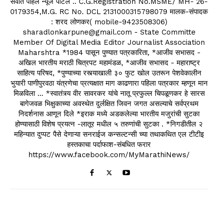
सर्वात पहिले न्यूज पोर्टल .. C.G.Registration No.MSME/ MH- 26-
0179354,M.G. RC No. DCL 2131000315798079 मालक-संपादक
: शरद लोणकर( mobile-9423508306)
sharadlonkarpune@gmail.com - State Committe
Member Of Digital Media Editor Journalist Association
Maharshtra *1984 पासून पुण्यात पत्रकारिता, *आजीव सभासद -
अखिल भारतीय मराठी चित्रपट महामंडळ, *आजीव सभासद - महाराष्ट्र
साहित्य परिषद, *पुण्याच्या रस्त्याखाली ३० फुट खोल उतरून पेशवेकालीन
भुयारी पाणीपुरवठा यंत्रणेचा प्रत्यक्षात माग काढणारा पहिला पत्रकार म्हणून मान
मिळविला ... *स्वातंत्र्य वीर सावरकर यांचे नातू प्रफुल्ल चिपळूणकर हे सारस
बागेजवळ भिक्षुकाच्या अवस्थेत दुर्लक्षित जिवन जगत असल्याचे सर्वप्रथम
निदर्शनास आणून दिले *इराक मध्ये अडकलेल्या भारतीय मजुरांची सुटका
होण्यासाठी विशेष प्रयत्न -लातूर मधील ५ तरुणांची सुटका . *निगडीतील २
महिन्यात दुप्पट पैसे देणाऱ्या सनराईज कन्सल्टन्सी च्या तथाकथित एल टीटीइ
हस्तकाचा पर्दाफाश-संबधित फरार
https://www.facebook.com/MyMarathiNews/