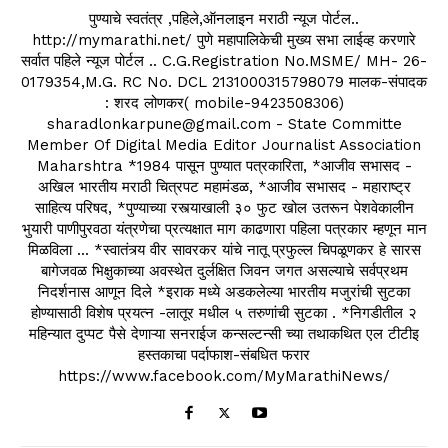
पुण्याचे स्वतंत्र ,पहिले,ऑनलाइन मराठी न्यूज पोर्टल..
http://mymarathi.net/ पुणे महापालिकेची मुख्य सभा लाईव्ह करणारे
सर्वात पहिले न्यूज पोर्टल .. C.G.Registration No.MSME/ MH- 26-
0179354,M.G. RC No. DCL 2131000315798079 मालक-संपादक
: शरद लोणकर( mobile-9423508306)
sharadlonkarpune@gmail.com - State Committe
Member Of Digital Media Editor Journalist Association
Maharshtra *1984 पासून पुण्यात पत्रकारिता, *आजीव सभासद -
अखिल भारतीय मराठी चित्रपट महामंडळ, *आजीव सभासद - महाराष्ट्र
साहित्य परिषद, *पुण्याच्या रस्त्याखाली ३० फुट खोल उतरून पेशवेकालीन
भुयारी पाणीपुरवठा यंत्रणेचा प्रत्यक्षात माग काढणारा पहिला पत्रकार म्हणून मान
मिळविला ... *स्वातंत्र्य वीर सावरकर यांचे नातू प्रफुल्ल चिपळूणकर हे सारस
बागेजवळ भिक्षुकाच्या अवस्थेत दुर्लक्षित जिवन जगत असल्याचे सर्वप्रथम
निदर्शनास आणून दिले *इराक मध्ये अडकलेल्या भारतीय मजुरांची सुटका
होण्यासाठी विशेष प्रयत्न -लातूर मधील ५ तरुणांची सुटका . *निगडीतील २
महिन्यात दुप्पट पैसे देणाऱ्या सनराईज कन्सल्टन्सी च्या तथाकथित एल टीटीइ
हस्तकाचा पर्दाफाश-संबधित फरार
https://www.facebook.com/MyMarathiNews/