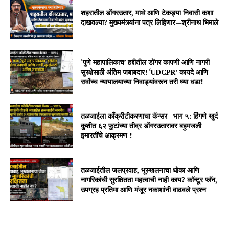
शहरातील डोंगरउतार, माथे आणि टेकड्या निवासी कशा
दाखवल्या? मुख्यमंत्र्यांना पत्र लिहिणार—श्रीनाथ भिमाले
‘पुणे महापालिकाच’ हद्दीतील डोंगर कापणी आणि नागरी
सुरक्षेसाठी अंतिम जबाबदार! ‘UDCPR’ कायदे आणि
सर्वोच्च न्यायालयाच्या निवाड्यांवरून तरी घ्या धडा!
तळजाईला काँक्रीटीकरणाचा कॅन्सर—भाग ५: हिंगणे खुर्द
कुशीत ६२ फुटांच्या तीव्र डोंगरउतारावर बहुमजली
इमारतींचे आक्रमण !
तळजाईतील जलप्रवाह, भूस्खलनाचा धोका आणि
नागरिकांची सुरक्षितता महत्वाची नाही काय? कॉन्टूर प्लॅन,
उपग्रह प्रतिमा आणि मंजूर नकाशांनी वाढवले प्रश्न