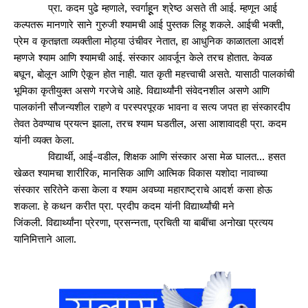
प्रा. कदम पुढे म्हणाले, स्वर्गाहूून श्रेष्ठ असते ती आई. म्हणून आई
कल्पतरू मानणारे साने गुरुजी श्यामची आई पुस्तक लिहू शकले. आईची भक्ती,
प्रेम व कृतज्ञता व्यक्तीला मोठ्या उंचीवर नेतात, हा आधुनिक काळातला आदर्श
म्हणजे श्याम आणि श्यामची आई. संस्कार आवर्जून केले तरच होतात. केवळ
बघून, बोलून आणि ऐकून होत नाही. यात कृती महत्त्वाची असते. यासाठी पालकांची
भूमिका कृतीयुक्त असणे गरजेचे आहे. विद्यार्थ्यांनी संवेदनशील असणे आणि
पालकांनी सौजन्यशील राहणे व परस्परपूरक भावना व सत्य जपत हा संस्कारदीप
तेवत ठेवण्याच प्रयत्न झाला, तरच श्याम घडतील, असा आशावादही प्रा. कदम
यांनी व्यक्त केला.
विद्यार्थी, आई-वडील, शिक्षक आणि संस्कार असा मेळ घालत… हसत
खेळत श्यामचा शारीरिक, मानसिक आणि आत्मिक विकास यशोदा नावाच्या
संस्कार सरितेने कसा केला व श्याम अवघ्या महाराष्ट्राचे आदर्श कसा होऊ
शकला. हे कथन करीत प्रा. प्रदीप कदम यांनी विद्यार्थ्यांची मने
जिंकली. विद्यार्थ्यांना प्रेरणा, प्रसन्नता, प्रचिती या बाबींचा अनोखा प्रत्यय
यानिमित्ताने आला.