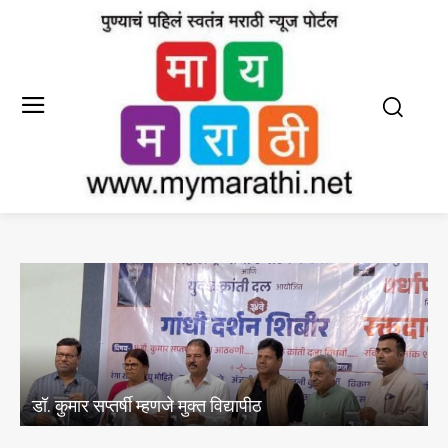
स्वातंत्र्य चळवळीमध्ये शहिद झालेल्यांची प्रेरणा घेवून युवकांनी
देशाची प्रगती केली पाहिजे-दिप्ती चवधरी