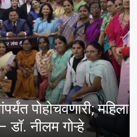
 पोहोचवणारी; महिला
लम गोऱ्हे