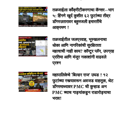
तळजाईला काँक्रीटीकरणाचा कॅन्सर—भाग
५: हिंगणे खुर्द कुशीत ६२ फुटांच्या तीव्र
डोंगरउतारावर बहुमजली इमारतींचे
आक्रमण !
तळजाईतील जलप्रवाह, भूस्खलनाचा
धोका आणि नागरिकांची सुरक्षितता
महत्वाची नाही काय? कॉन्टूर प्लॅन, उपग्रह
प्रतिमा आणि मंजूर नकाशांनी वाढवले
प्रश्न
महापालिकेचे ‘बिल्डर राज’ उघड ! १२
फुटांच्या रस्त्यावरून अवजड वाहतूक, थेट
डोंगरमाथ्यावर PMC ची कुऱ्हाड अन
PMC च्याच गाड्यांकडून राडारोड्याचा
भराव!