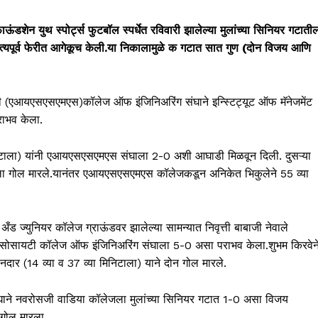
ऊंडशेन युथ स्पोर्ट्स फुटबॉल स्पर्धेत रविवारी झालेल्या मुलांच्या सिनियर गटाती
उपांत्यपूर्व फेरीत आगेकूच केली.या निकालामुळे क गटात सात गुण (दोन विजय आणि
टी (एआयएसएसएमएस)कॉलेज ऑफ इंजिनिअरिंग संघाने इन्स्टिट्यूट ऑफ मॅनेजमेंट
राभव केला.
 मिनिटाला) यांनी एआयएसएसएमएस संघाला 2-0 अशी आघाडी मिळवून दिली. दुसऱ्या
निटाला गोल मारले.यानंतर एआयएसएसएमएस कॉलेजकडून अनिकेत भिकुलेने 55 व्या
 अँड ज्युनियर कॉलेज ग्राऊंडवर झालेल्या सामन्यात निवृत्ती बाबाजी नेवाले
न सोसायटी कॉलेज ऑफ इंजिनिअरिंग संघाला 5-0 असा पराभव केला.शुभम किरवेन
 नदार (14 व्या व 37 व्या मिनिटाला) याने दोन गोल मारले.
 संघाने नवरोसजी वाडिया कॉलेजला मुलांच्या सिनियर गटात 1-0 असा विजय
 गोल मारला.