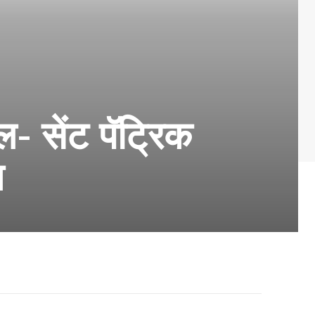
ल- सेंट पॅट्रिक
त