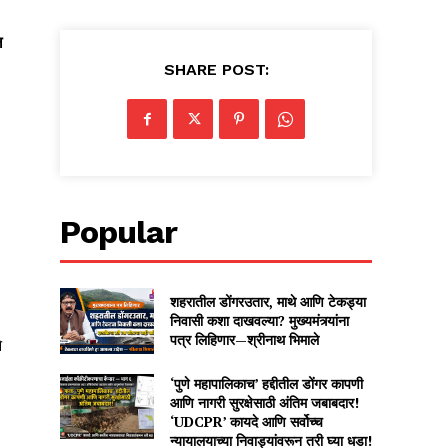
ल
SHARE POST:
Popular
शहरातील डोंगरउतार, माथे आणि टेकड्या
निवासी कशा दाखवल्या? मुख्यमंत्र्यांना
पत्र लिहिणार—श्रीनाथ भिमाले
े
‘पुणे महापालिकाच’ हद्दीतील डोंगर कापणी
आणि नागरी सुरक्षेसाठी अंतिम जबाबदार!
‘UDCPR’ कायदे आणि सर्वोच्च
न्यायालयाच्या निवाड्यांवरून तरी घ्या धडा!