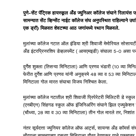
पुणे-सेंट पॅट्रिक हायस्कूल अँड ज्युनिअर कॉलेज संघाने रिलायंस फा
सामन्यात सेंट व्हिन्सेंट नाईट कॉलेज संघ अनुपस्थित राहिल्याने 
एक ड्रॉ) मिळवत शेवटच्या आठ जणांमध्ये स्थान मिळवले.
मुलांच्या कॉलेज गटात ऑल इंडिया श्री शिवाजी मेमोरियल सोसाय
अँड इंटरप्रिनरशिप डेव्हलपमेंट ( आयएमइडी) संघाला 5-0 असा प
दुर्गेश शुक्ला (तिसऱ्या मिनिटाला) आणि प्रणव भंडारी (10 व्या
फेरीत दुर्गेश आणि प्रणव यांनी अनुक्रमे 48 व्या व 53 व्या मि
मिनिटाला गोल मारत संघाचा विजय निश्चित केला.
मुलांच्या कॉलेज गटातील श्री शिवाजी प्रिपेरेटरी मिलिटरी डे स्कुल
(एनबीएन) सिंहगड स्कुल ऑफ इंजिनिअरिंग संघाने झिल एज्युकेश
(चौथ्या, 28 व्या व 30 व्या मिनिटाला) तीन गोल मारले तर, निशांत
नंतर सूर्यदत्ता ज्युनियर कॉलेज ऑफ आर्ट्स, सायन्स अँड कॉमर्स
नोंदवला.सामन्याच्या दुसऱ्या मिनिटाला गौरव रेवणकर याने एकमात्र