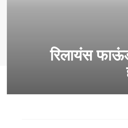
रिलायंस फाऊंडश