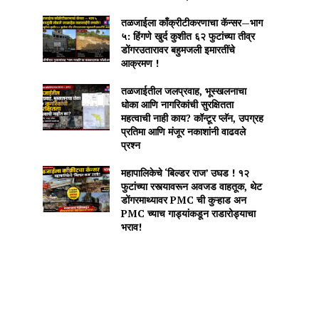
तळजाईला काँक्रीटीकरणाचा कॅन्सर—भाग
५: हिंगणे खुर्द कुशीत ६२ फुटांच्या तीव्र
डोंगरउतारावर बहुमजली इमारतींचे
आक्रमण !
तळजाईतील जलप्रवाह, भूस्खलनाचा
धोका आणि नागरिकांची सुरक्षितता
महत्वाची नाही काय? कॉन्टूर प्लॅन, उपग्रह
प्रतिमा आणि मंजूर नकाशांनी वाढवले
प्रश्न
महापालिकेचे ‘बिल्डर राज’ उघड ! १२
फुटांच्या रस्त्यावरून अवजड वाहतूक, थेट
डोंगरमाथ्यावर PMC ची कुऱ्हाड अन
PMC च्याच गाड्यांकडून राडारोड्याचा
भराव!