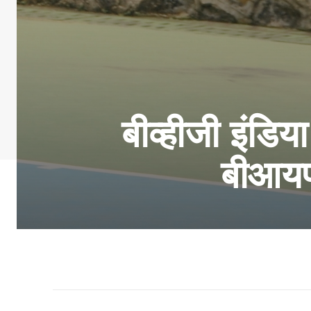
बीव्हीजी इंडिय
बीआयप