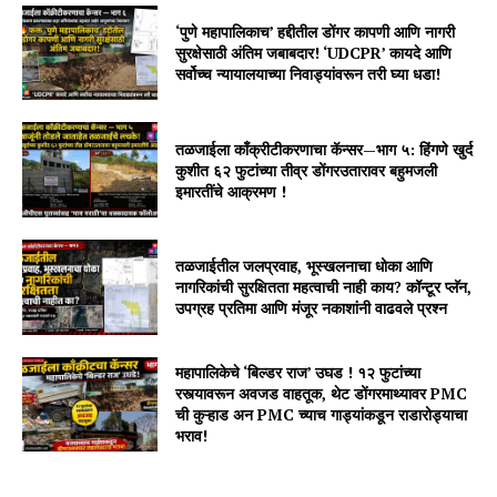
‘पुणे महापालिकाच’ हद्दीतील डोंगर कापणी आणि नागरी
सुरक्षेसाठी अंतिम जबाबदार! ‘UDCPR’ कायदे आणि
सर्वोच्च न्यायालयाच्या निवाड्यांवरून तरी घ्या धडा!
तळजाईला काँक्रीटीकरणाचा कॅन्सर—भाग ५: हिंगणे खुर्द
कुशीत ६२ फुटांच्या तीव्र डोंगरउतारावर बहुमजली
इमारतींचे आक्रमण !
तळजाईतील जलप्रवाह, भूस्खलनाचा धोका आणि
नागरिकांची सुरक्षितता महत्वाची नाही काय? कॉन्टूर प्लॅन,
उपग्रह प्रतिमा आणि मंजूर नकाशांनी वाढवले प्रश्न
महापालिकेचे ‘बिल्डर राज’ उघड ! १२ फुटांच्या
रस्त्यावरून अवजड वाहतूक, थेट डोंगरमाथ्यावर PMC
ची कुऱ्हाड अन PMC च्याच गाड्यांकडून राडारोड्याचा
भराव!