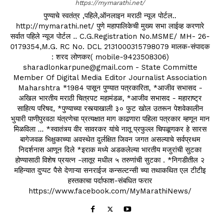
https://mymarathi.net/
पुण्याचे स्वतंत्र ,पहिले,ऑनलाइन मराठी न्यूज पोर्टल..
http://mymarathi.net/ पुणे महापालिकेची मुख्य सभा लाईव्ह करणारे
सर्वात पहिले न्यूज पोर्टल .. C.G.Registration No.MSME/ MH- 26-
0179354,M.G. RC No. DCL 2131000315798079 मालक-संपादक
: शरद लोणकर( mobile-9423508306)
sharadlonkarpune@gmail.com - State Committe
Member Of Digital Media Editor Journalist Association
Maharshtra *1984 पासून पुण्यात पत्रकारिता, *आजीव सभासद -
अखिल भारतीय मराठी चित्रपट महामंडळ, *आजीव सभासद - महाराष्ट्र
साहित्य परिषद, *पुण्याच्या रस्त्याखाली ३० फुट खोल उतरून पेशवेकालीन
भुयारी पाणीपुरवठा यंत्रणेचा प्रत्यक्षात माग काढणारा पहिला पत्रकार म्हणून मान
मिळविला ... *स्वातंत्र्य वीर सावरकर यांचे नातू प्रफुल्ल चिपळूणकर हे सारस
बागेजवळ भिक्षुकाच्या अवस्थेत दुर्लक्षित जिवन जगत असल्याचे सर्वप्रथम
निदर्शनास आणून दिले *इराक मध्ये अडकलेल्या भारतीय मजुरांची सुटका
होण्यासाठी विशेष प्रयत्न -लातूर मधील ५ तरुणांची सुटका . *निगडीतील २
महिन्यात दुप्पट पैसे देणाऱ्या सनराईज कन्सल्टन्सी च्या तथाकथित एल टीटीइ
हस्तकाचा पर्दाफाश-संबधित फरार
https://www.facebook.com/MyMarathiNews/