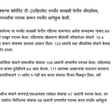
हेकेशन्स कॉर्पोरेट टी-20क्रिकेट स्पर्धेत साखळी फेरीत अँमडॉक्स,
्पर्ध्यांचा पराभव करून स्पर्धेत आगेकुच केली.
असलेल्या या स्पर्धेत साखळी फेरीत पहिल्या सामन्यात आवेश सय्यदच्या नाबाद 89
ी राखून पराभव केला. पहिल्यांदा खेळताना बीएमसी सॉफ्टवेअर संघाने 19.4
 करून संघाच्या डावाला आकार दिला. 133 धावांचे लक्ष अँमडॉक्स संघाने केवळ
वीर ठरला.
्फोसिस संघाने एमफसीस संघाचा 106 धावांनी दणदणीत पराभव केला. पहिल्यांदा
 संजय पुरोहीतने 64 धावा केल्या. 171 धावांच्या आव्हानाचा पाठलाग करताना
ापलीयालने 11 धावेत 5 गडी बाद करत संघाला विजय मिळवून दिला. रवी
ेंकीज संघाने सनगार्ड/एफआयएस ग्लोबल संघाचा 47 धावांनी पराभव केला. तर
घाने दसॉल्ट सिस्टिम्स संघाचा 98 धावांनी दणदणीत पराभव करत स्पर्धेत आगेकुच