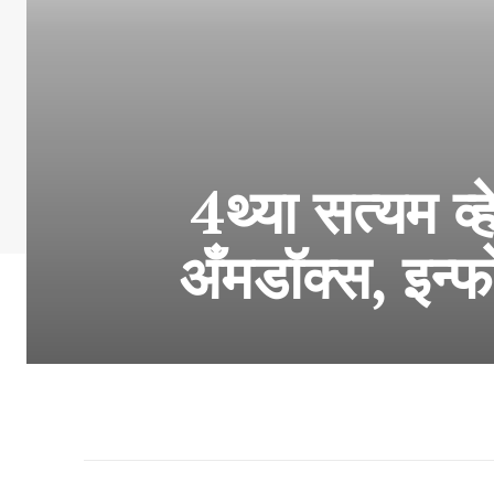
4थ्या सत्यम व्ह
अँमडॉक्स, इन्फ