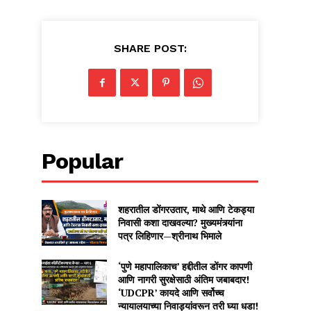
SHARE POST:
Popular
शहरातील डोंगरउतार, माथे आणि टेकड्या
निवासी कशा दाखवल्या? मुख्यमंत्र्यांना
पत्र लिहिणार—श्रीनाथ भिमाले
‘पुणे महापालिकाच’ हद्दीतील डोंगर कापणी
आणि नागरी सुरक्षेसाठी अंतिम जबाबदार!
‘UDCPR’ कायदे आणि सर्वोच्च
न्यायालयाच्या निवाड्यांवरून तरी घ्या धडा!