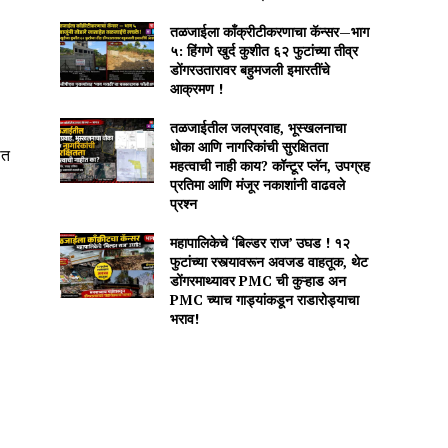
तळजाईला काँक्रीटीकरणाचा कॅन्सर—भाग
५: हिंगणे खुर्द कुशीत ६२ फुटांच्या तीव्र
डोंगरउतारावर बहुमजली इमारतींचे
आक्रमण !
तळजाईतील जलप्रवाह, भूस्खलनाचा
धोका आणि नागरिकांची सुरक्षितता
ात
महत्वाची नाही काय? कॉन्टूर प्लॅन, उपग्रह
प्रतिमा आणि मंजूर नकाशांनी वाढवले
प्रश्न
महापालिकेचे ‘बिल्डर राज’ उघड ! १२
फुटांच्या रस्त्यावरून अवजड वाहतूक, थेट
डोंगरमाथ्यावर PMC ची कुऱ्हाड अन
PMC च्याच गाड्यांकडून राडारोड्याचा
भराव!