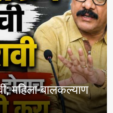
िला-बालकल्याण