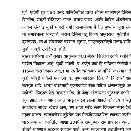
पुणे: एटीपी टूर 250 वर्ल्ड मालिकेतील टाटा ओपन महाराष्ट्र टेनिस
सिलीच, रोबर्टो बोटिस्टा ऑगट, बेनॉय पायरे, आणि केविन अँड्रीसं
अव्वल खेळाडू युकी भांब्री समोर सलामीच्या फेरीत पुण्याचा युवा ख
या समारंभाला भारताचे महान टेनिस पटू विजय अमृतराज, एटीपीचे स्प
ब्रटोएव्ह, स्पर्धा संचालक प्रशांत सुतार, एमएसएलटीएचे मानद सचि
युकी भांब्री उपस्थित होते.
मुख्य स्पर्धेच्या ड्रॉ नुसार अग्रमानांकित मेरिन सिलीच आणि गतविज
प्रवेश मिळाला आहे. युकी भांब्री व अर्जुन कढे हि पहिल्या फेरीच
116व्या क्रमांकावर असून या स्पर्धेत चमकदार कामगिरी करण्यासाठ
युकी भांब्री यावेळी म्हणाला कि, पुण्यासारख्या ठिकाणी हि स्पर्धा
उत्सुक आहे. आम्हा दोघांनाही एकमेकांचा खेळ माहित असल्यामुळे अर्ज
यावेळी लिएंडर पेस म्हणाला कि, मी जेव्हा खेळायला सुरुवात केली तेव
सुरु झाला. पण आता त्यात अजून बदल झाला आपले कौशल्य व चतुर
साथीदार सोबत खेळत असे, पण आता ग्रँड स्लॅम जिंकल्यानंतर द
महत्व वाटत. त्याचबरोबर दुहेरीत यश मिळविण्याकरिता त्यांच्या शै
भारताच्या या स्पर्धेतील आशा 23वर्षीय रामकुमार रामनाथनवर अवलं
रोबर्टो बायेणाचे खडतर आव्हान आहे. अन्य महत्वाच्या लढतींमध्ये जा