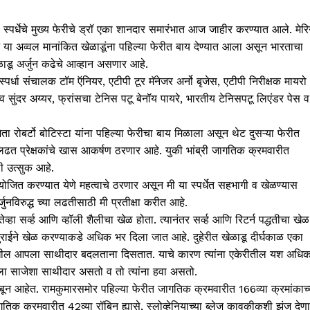
 स्पर्धेचे मुख्य फेरीचे ड्रॉ एका शानदार समारंभात आज जाहीर करण्यात आले. मेर
न या अव्वल मानांकित खेळाडूंना पहिल्या फेरीत बाय देण्यात आला असून भारताचा
ेळाडू अर्जुन कढेचे आव्हान असणार आहे.
र्धा संचालक टॉम ऍनियर, एटीपी टूर मॅनेजर अर्नो बृजेस, एटीपी निरीक्षक मायरो
व सुंदर अय्यर, फ्रांसचा टेनिस पटू बेनॉय पायरे, भारतीय टेनिसपटू लिएंडर पेस व
ेता रोबर्टो बोटिस्टा यांना पहिल्या फेरीचा बाय मिळाला असून थेट दुसऱ्या फेरीत
ी लढत प्रेक्षकांचे खास आकर्षण ठरणार आहे. युकी भांब्री जागतिक क्रमवारीत
ी उत्सुक आहे.
 आयोजित करण्यात येणे महत्वाचे ठरणार असून मी या स्पर्धेत सहभागी व खेळण्यास
ुनविरुद्ध च्या लढतीसाठी मी प्रतीक्षा करीत आहे.
्हा सर्व्ह आणि व्हॉली शैलीचा खेळ होता. त्यानंतर सर्व्ह आणि रिटर्न पद्धतीचा खेळ
ाईने खेळ करण्याकडे अधिक भर दिला जात आहे. दुहेरीत खेळाडू दीर्घकाळ एका
ेखील आपला साथीदार बदलताना दिसतात. याचे कारण त्यांना एकेरीतील यश अधि
लीला साजेशा साथीदार असतो व तो त्यांना हवा असतो.
बून आहेत. रामकुमारसमोर पहिल्या फेरीत जागतिक क्रमवारीत 166व्या क्रमांकाच्
गतिक क्रमवारीत 42व्या रॉबिन ह्यासे, स्लोव्हेनियाच्या ब्लेज कावकीकशी झुंज देण