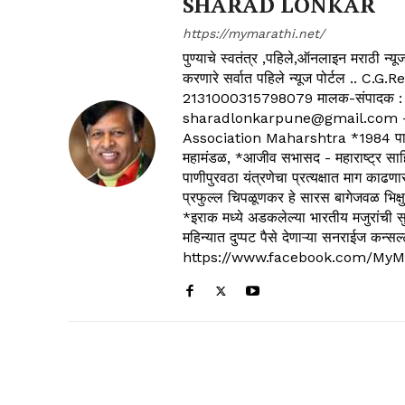
SHARAD LONKAR
https://mymarathi.net/
पुण्याचे स्वतंत्र ,पहिले,ऑनलाइन मराठी न
करणारे सर्वात पहिले न्यूज पोर्टल .
2131000315798079 मालक-संपादक :
sharadlonkarpune@gmail.com - 
Association Maharshtra *1984 पासून
महामंडळ, *आजीव सभासद - महाराष्ट्र साहित
पाणीपुरवठा यंत्रणेचा प्रत्यक्षात माग काढणा
प्रफुल्ल चिपळूणकर हे सारस बागेजवळ भिक्षु
*इराक मध्ये अडकलेल्या भारतीय मजुरांची स
महिन्यात दुप्पट पैसे देणाऱ्या सनराईज कन
https://www.facebook.com/MyM