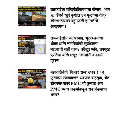
तळजाईला काँक्रीटीकरणाचा कॅन्सर—भाग
५: हिंगणे खुर्द कुशीत ६२ फुटांच्या तीव्र
डोंगरउतारावर बहुमजली इमारतींचे
आक्रमण !
तळजाईतील जलप्रवाह, भूस्खलनाचा
धोका आणि नागरिकांची सुरक्षितता
महत्वाची नाही काय? कॉन्टूर प्लॅन, उपग्रह
प्रतिमा आणि मंजूर नकाशांनी वाढवले
प्रश्न
महापालिकेचे ‘बिल्डर राज’ उघड ! १२
फुटांच्या रस्त्यावरून अवजड वाहतूक, थेट
डोंगरमाथ्यावर PMC ची कुऱ्हाड अन
PMC च्याच गाड्यांकडून राडारोड्याचा
भराव!