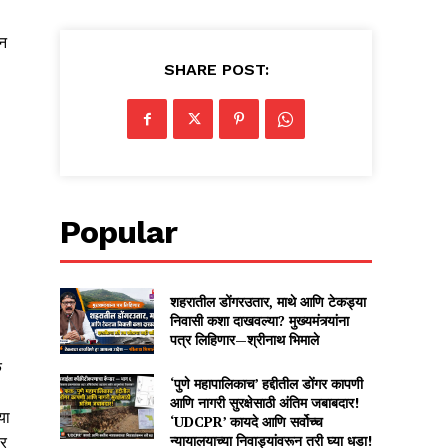
िन
SHARE POST:
Popular
शहरातील डोंगरउतार, माथे आणि टेकड्या
निवासी कशा दाखवल्या? मुख्यमंत्र्यांना
पत्र लिहिणार—श्रीनाथ भिमाले
क
‘पुणे महापालिकाच’ हद्दीतील डोंगर कापणी
आणि नागरी सुरक्षेसाठी अंतिम जबाबदार!
या
‘UDCPR’ कायदे आणि सर्वोच्च
न्यायालयाच्या निवाड्यांवरून तरी घ्या धडा!
ार