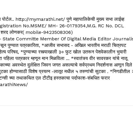
्यूज पोर्टल.. http://mymarathi.net/ पुणे महापालिकेची मुख्य सभा लाईव्ह
. C.G.Registration No.MSME/ MH- 26-0179354,M.G. RC No. DCL
 शरद लोणकर( mobile-9423508306)
State Committe Member Of Digital Media Editor Journali
 पुण्यात पत्रकारिता, *आजीव सभासद - अखिल भारतीय मराठी चित्रपट
्य परिषद, *पुण्याच्या रस्त्याखाली ३० फुट खोल उतरून पेशवेकालीन भुयारी
रा पहिला पत्रकार म्हणून मान मिळविला ... *स्वातंत्र्य वीर सावरकर यांचे नातू
काच्या अवस्थेत दुर्लक्षित जिवन जगत असल्याचे सर्वप्रथम निदर्शनास आणून दिले
ुटका होण्यासाठी विशेष प्रयत्न -लातूर मधील ५ तरुणांची सुटका . *निगडीतील 
्सल्टन्सी च्या तथाकथित एल टीटीइ हस्तकाचा पर्दाफाश-संबधित फरार
arathiNews/