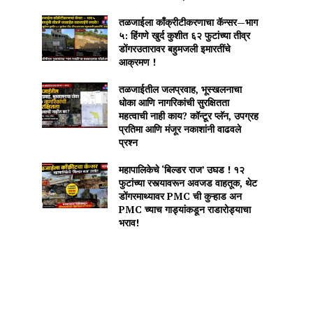
तळजाईला काँक्रीटीकरणाचा कॅन्सर—भाग
५: हिंगणे खुर्द कुशीत ६२ फुटांच्या तीव्र
डोंगरउतारावर बहुमजली इमारतींचे
आक्रमण !
तळजाईतील जलप्रवाह, भूस्खलनाचा
धोका आणि नागरिकांची सुरक्षितता
महत्वाची नाही काय? कॉन्टूर प्लॅन, उपग्रह
प्रतिमा आणि मंजूर नकाशांनी वाढवले
प्रश्न
महापालिकेचे ‘बिल्डर राज’ उघड ! १२
फुटांच्या रस्त्यावरून अवजड वाहतूक, थेट
डोंगरमाथ्यावर PMC ची कुऱ्हाड अन
PMC च्याच गाड्यांकडून राडारोड्याचा
भराव!