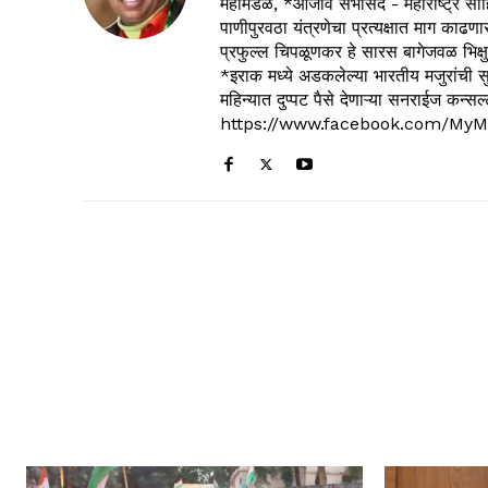
महामंडळ, *आजीव सभासद - महाराष्ट्र साहित
पाणीपुरवठा यंत्रणेचा प्रत्यक्षात माग काढणा
प्रफुल्ल चिपळूणकर हे सारस बागेजवळ भिक्षु
*इराक मध्ये अडकलेल्या भारतीय मजुरांची स
महिन्यात दुप्पट पैसे देणाऱ्या सनराईज कन
https://www.facebook.com/MyM