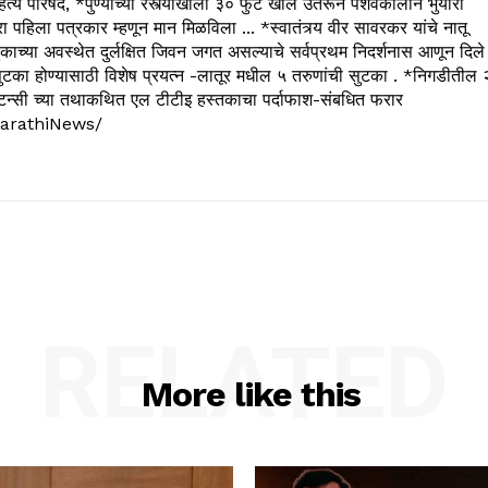
्य परिषद, *पुण्याच्या रस्त्याखाली ३० फुट खोल उतरून पेशवेकालीन भुयारी
रा पहिला पत्रकार म्हणून मान मिळविला ... *स्वातंत्र्य वीर सावरकर यांचे नातू
काच्या अवस्थेत दुर्लक्षित जिवन जगत असल्याचे सर्वप्रथम निदर्शनास आणून दिले
ुटका होण्यासाठी विशेष प्रयत्न -लातूर मधील ५ तरुणांची सुटका . *निगडीतील 
्सल्टन्सी च्या तथाकथित एल टीटीइ हस्तकाचा पर्दाफाश-संबधित फरार
arathiNews/
RELATED
More like this