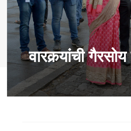
वारकर्‍यांची गैरसो