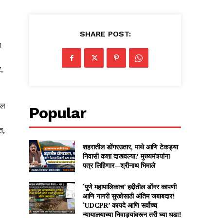
SHARE POST:
न
,
ील
Popular
त,
शहरातील डोंगरउतार, माथे आणि टेकड्या
निवासी कशा दाखवल्या? मुख्यमंत्र्यांना
पत्र लिहिणार—श्रीनाथ भिमाले
‘पुणे महापालिकाच’ हद्दीतील डोंगर कापणी
आणि नागरी सुरक्षेसाठी अंतिम जबाबदार!
‘UDCPR’ कायदे आणि सर्वोच्च
न्यायालयाच्या निवाड्यांवरून तरी घ्या धडा!