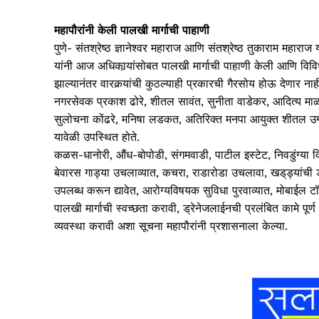
महापौरांनी केली पालखी मार्गाची पाहाणी
पुणे- संतश्रेष्ठ ज्ञानेश्‍वर महाराज आणि संतश्रेष्ठ तुकाराम महार
यांनी आज अधिकार्‍यांसोबत पालखी मार्गाची पाहाणी केली आणि विविध
झाल्यानंतर वारकर्‍यांची कुठल्याही प्रकारची गैरसोय होऊ देणार नाही
नगरसेवक प्रकाश ढोरे, शीतल सावंत, सुनीता वाडेकर, आदित्य माळ
सुलोचना कोंढरे, मनिषा लडकत, अतिरिक्त मनपा आयुक्त शीतल उगले
यावेळी उपस्थित होते.
कळस-धानोरी, औंध-बोपोडी, संगमवाडी, पाटील इस्टेट, निवडुंग्या 
बेवारस गाड्या उचलाव्यात, कचरा, राडारोडा उचलावा, खड्‌ड्यां
उपलब्ध करून द्यावेत, आरोग्यविषयक सुविधा पुरवाव्यात, मोबाईल टॉय
पालखी मार्गाची स्वच्छता करावी, ड्रेनेजलाईनची प्रलंबित कामे पूर
व्यवस्था करावी अशा सूचना महापौरांनी प्रशासनाला केल्या.