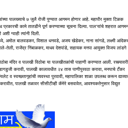
ाज यांच्या पालख्याचे ७ जुलै रोजी पुण्यात आगमन होणार आहे. महापौर मुक्ता टिळक
 प्रकारची कामे तातडीने पूर्ण करण्याच्या सूचना दिल्या. पाल‘यांचे शहरात आगम
 अशी ग्वाही त्यांनी दिली.
वे, अमोल बालवडकर, विशाल धनवडे, अजय खेडेकर, नाना सांगडे, लक्ष्मी आंदेकर
-तेली, राजेंद्र निंबाळकर, माधव देशपांडे, सहायक मनपा आयुक्त विजय लांडगे
विठोबा मंदिर व पालखी विठोबा या पालखीतळांची पाहाणी करण्यात आली. रस्त्यावर
ची डागडुजी करावी, पालखी कालावधीत २४ तास पाणीपुरवठा करावा, मनपाचे टँकर
लेट व स्वच्छतागृहांची व्यवस्था पुरवावी, महापालिका शाळा उपलब्ध करून द्याव्या
्ण करावीत, पालखी तळावर सीसीटीव्ही कॅमेरे बसवावेत, आवश्यकतेनुसार विद्युत