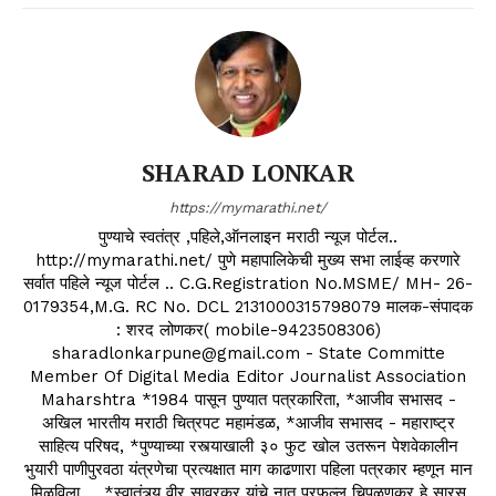
SHARAD LONKAR
https://mymarathi.net/
पुण्याचे स्वतंत्र ,पहिले,ऑनलाइन मराठी न्यूज पोर्टल..
http://mymarathi.net/ पुणे महापालिकेची मुख्य सभा लाईव्ह करणारे
सर्वात पहिले न्यूज पोर्टल .. C.G.Registration No.MSME/ MH- 26-
0179354,M.G. RC No. DCL 2131000315798079 मालक-संपादक
: शरद लोणकर( mobile-9423508306)
sharadlonkarpune@gmail.com - State Committe
Member Of Digital Media Editor Journalist Association
Maharshtra *1984 पासून पुण्यात पत्रकारिता, *आजीव सभासद -
अखिल भारतीय मराठी चित्रपट महामंडळ, *आजीव सभासद - महाराष्ट्र
साहित्य परिषद, *पुण्याच्या रस्त्याखाली ३० फुट खोल उतरून पेशवेकालीन
भुयारी पाणीपुरवठा यंत्रणेचा प्रत्यक्षात माग काढणारा पहिला पत्रकार म्हणून मान
मिळविला ... *स्वातंत्र्य वीर सावरकर यांचे नातू प्रफुल्ल चिपळूणकर हे सारस