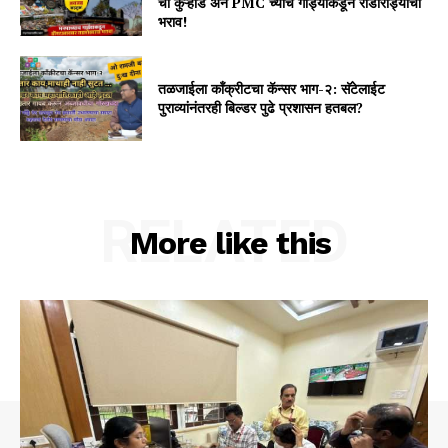
ची कुऱ्हाड अन PMC च्याच गाड्यांकडून राडारोड्याचा
भराव!
तळजाईला कॉंक्रीटचा कॅन्सर भाग-२: सॅटेलाईट
पुराव्यांनंतरही बिल्डर पुढे प्रशासन हतबल?
RELATED
More like this