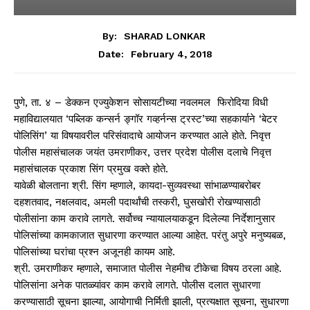
By:
SHARAD LONKAR
February 4, 2018
Date:
पुणे, ता. ४ – डेक्कन एज्युकेशन सोसायटीच्या नवलमल फिरोदिया विधी
महाविद्यालयात ‘पब्लिक कन्सर्न ङ्गॉर गव्हर्नन्स ट्रस्ट’च्या सहकार्याने ‘बेटर
पोलिसिंग’ या विषयावरील परिसंवादाचे आयोजन करण्यात आले होते. निवृत्त
पोलीस महासंचालक जयंत उमराणीकर, उत्तर प्रदेश पोलीस दलाचे निवृत्त
महासंचालक प्रकाश सिंग प्रमुख वक्ते होते.
यावेळी बोलताना श्री. सिंग म्हणाले, कायदा-सुव्यवस्था सांभाळण्याबरोबर
दहशतवाद, नक्षलवाद, अमली पदार्थांची तस्करी, घुसखोरी रोखण्यासाठी
पोलीसांना काम करावे लागते. सर्वोच्च न्यायालयाकडून दिलेल्या निर्देशानुसार
पोलिसांच्या कामकाजात सुधारणा करण्यात आल्या आहेत. परंतु अपुरे मनुष्यबळ,
पोलिसांच्या घरांचा प्रश्‍न अजूनही कायम आहे.
श्री. उमराणीकर म्हणाले, समाजात पोलीस नेहमीच टीकेचा विषय ठरला आहे.
पोलिसांना अनेक पातळ्यांवर काम करावे लागते. पोलीस दलात सुधारणा
करण्यासाठी सूचना झाल्या, आयोगाची निर्मिती झाली, प्रत्यक्षात सूचना, सुधारणा