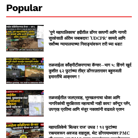
Popular
‘पुणे महापालिकाच’ हद्दीतील डोंगर कापणी आणि नागरी
सुरक्षेसाठी अंतिम जबाबदार! ‘UDCPR’ कायदे आणि
सर्वोच्च न्यायालयाच्या निवाड्यांवरून तरी घ्या धडा!
तळजाईला काँक्रीटीकरणाचा कॅन्सर—भाग ५: हिंगणे खुर्द
कुशीत ६२ फुटांच्या तीव्र डोंगरउतारावर बहुमजली
इमारतींचे आक्रमण !
तळजाईतील जलप्रवाह, भूस्खलनाचा धोका आणि
नागरिकांची सुरक्षितता महत्वाची नाही काय? कॉन्टूर प्लॅन,
उपग्रह प्रतिमा आणि मंजूर नकाशांनी वाढवले प्रश्न
महापालिकेचे ‘बिल्डर राज’ उघड ! १२ फुटांच्या
रस्त्यावरून अवजड वाहतूक, थेट डोंगरमाथ्यावर PMC