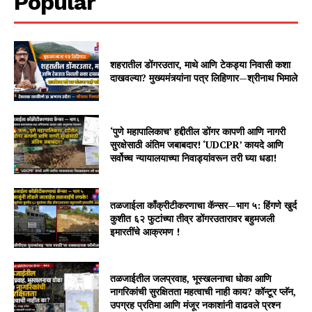
Popular
शहरातील डोंगरउतार, माथे आणि टेकड्या निवासी कशा
दाखवल्या? मुख्यमंत्र्यांना पत्र लिहिणार—श्रीनाथ भिमाले
‘पुणे महापालिकाच’ हद्दीतील डोंगर कापणी आणि नागरी
सुरक्षेसाठी अंतिम जबाबदार! ‘UDCPR’ कायदे आणि
सर्वोच्च न्यायालयाच्या निवाड्यांवरून तरी घ्या धडा!
तळजाईला काँक्रीटीकरणाचा कॅन्सर—भाग ५: हिंगणे खुर्द
कुशीत ६२ फुटांच्या तीव्र डोंगरउतारावर बहुमजली
इमारतींचे आक्रमण !
तळजाईतील जलप्रवाह, भूस्खलनाचा धोका आणि
नागरिकांची सुरक्षितता महत्वाची नाही काय? कॉन्टूर प्लॅन,
उपग्रह प्रतिमा आणि मंजूर नकाशांनी वाढवले प्रश्न