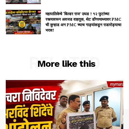
महापालिकेचे ‘बिल्डर राज’ उघड ! १२ फुटांच्या
रस्त्यावरून अवजड वाहतूक, थेट डोंगरमाथ्यावर PMC
ची कुऱ्हाड अन PMC च्याच गाड्यांकडून राडारोड्याचा
भराव!
RELATED
More like this