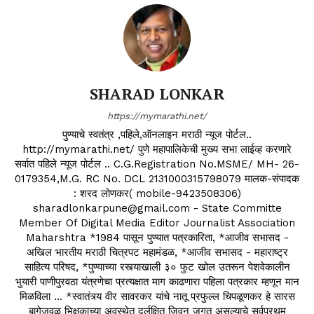
SHARAD LONKAR
https://mymarathi.net/
पुण्याचे स्वतंत्र ,पहिले,ऑनलाइन मराठी न्यूज पोर्टल..
http://mymarathi.net/ पुणे महापालिकेची मुख्य सभा लाईव्ह करणारे
सर्वात पहिले न्यूज पोर्टल .. C.G.Registration No.MSME/ MH- 26-
0179354,M.G. RC No. DCL 2131000315798079 मालक-संपादक
: शरद लोणकर( mobile-9423508306)
sharadlonkarpune@gmail.com - State Committe
Member Of Digital Media Editor Journalist Association
Maharshtra *1984 पासून पुण्यात पत्रकारिता, *आजीव सभासद -
अखिल भारतीय मराठी चित्रपट महामंडळ, *आजीव सभासद - महाराष्ट्र
साहित्य परिषद, *पुण्याच्या रस्त्याखाली ३० फुट खोल उतरून पेशवेकालीन
भुयारी पाणीपुरवठा यंत्रणेचा प्रत्यक्षात माग काढणारा पहिला पत्रकार म्हणून मान
मिळविला ... *स्वातंत्र्य वीर सावरकर यांचे नातू प्रफुल्ल चिपळूणकर हे सारस
बागेजवळ भिक्षुकाच्या अवस्थेत दुर्लक्षित जिवन जगत असल्याचे सर्वप्रथम