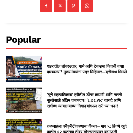
Popular
शहरातील डोंगरउतार, माथे आणि टेकड्या निवासी कशा
दाखवल्या? मुख्यमंत्र्यांना पत्र लिहिणार—श्रीनाथ भिमाले
‘पुणे महापालिकाच’ हद्दीतील डोंगर कापणी आणि नागरी
सुरक्षेसाठी अंतिम जबाबदार! ‘UDCPR’ कायदे आणि
सर्वोच्च न्यायालयाच्या निवाड्यांवरून तरी घ्या धडा!
तळजाईला काँक्रीटीकरणाचा कॅन्सर—भाग ५: हिंगणे खुर्द
कुशीत ६२ फुटांच्या तीव्र डोंगरउतारावर बहुमजली