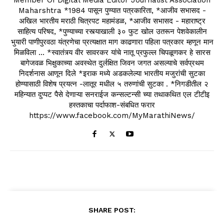
Maharshtra *1984 पासून पुण्यात पत्रकारिता, *आजीव सभासद -
अखिल भारतीय मराठी चित्रपट महामंडळ, *आजीव सभासद - महाराष्ट्र
साहित्य परिषद, *पुण्याच्या रस्त्याखाली ३० फुट खोल उतरून पेशवेकालीन
भुयारी पाणीपुरवठा यंत्रणेचा प्रत्यक्षात माग काढणारा पहिला पत्रकार म्हणून मान
मिळविला ... *स्वातंत्र्य वीर सावरकर यांचे नातू प्रफुल्ल चिपळूणकर हे सारस
बागेजवळ भिक्षुकाच्या अवस्थेत दुर्लक्षित जिवन जगत असल्याचे सर्वप्रथम
निदर्शनास आणून दिले *इराक मध्ये अडकलेल्या भारतीय मजुरांची सुटका
होण्यासाठी विशेष प्रयत्न -लातूर मधील ५ तरुणांची सुटका . *निगडीतील २
महिन्यात दुप्पट पैसे देणाऱ्या सनराईज कन्सल्टन्सी च्या तथाकथित एल टीटीइ
हस्तकाचा पर्दाफाश-संबधित फरार
https://www.facebook.com/MyMarathiNews/
SHARE POST: