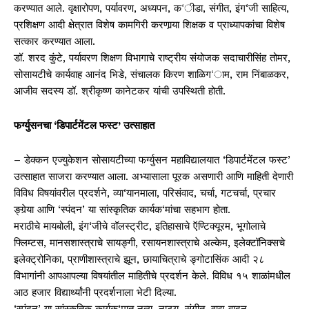
करण्यात आले. वृक्षारोपण, पर्यावरण, अध्यपन, क‘ीडा, संगीत, इंग‘जी साहित्य,
प्रशिक्षण आदी क्षेत्रात विशेष कामगिरी करणार्‍या शिक्षक व प्राध्यापकांचा विशेष
सत्कार करण्यात आला.
डॉ. शरद कुंटे, पर्यावरण शिक्षण विभागाचे राष्ट्रीय संयोजक सदाचारीसिंह तोमर,
सोसायटीचे कार्यवाह आनंद भिडे, संचालक किरण शाळिग‘ाम, राम निंबाळकर,
आजीव सदस्य डॉ. श्रीकृष्ण कानेटकर यांची उपस्थिती होती.
फर्ग्युसनचा ‘डिपार्टमेंटल फस्ट’ उत्साहात
– डेक्कन एज्युकेशन सोसायटीच्या फर्ग्युसन महाविद्यालयात ‘डिपार्टमेंटल फस्ट’
उत्साहात साजरा करण्यात आला. अभ्यासाला पूरक असणारी आणि माहिती देणारी
विविध विषयांवरील प्रदर्शने, व्या‘यानमाला, परिसंवाद, चर्चा, गटचर्चा, प्रचार
ङ्गेर्‍या आणि ‘स्पंदन’ या सांस्कृतिक कार्यक‘मांचा सहभाग होता.
मराठीचे मायबोली, इंग‘जीचे वॉलस्ट्रीट, इतिहासाचे ऍण्टिक्यूरम, भूगोलाचे
फ्लिम्टस, मानसशास्त्राचे सायङ्गी, रसायनशास्त्राचे अल्केम, इलेक्टॉनिक्सचे
इलेक्ट्रोनिका, प्राणीशास्त्राचे झून, छायाचित्राचे ङ्गोटासिंक आदी २८
विभागांनी आपआपल्या विषयांतील माहितीचे प्रदर्शन केले. विविध १५ शाळांमधील
आठ हजार विद्यार्थ्यांनी प्रदर्शनाला भेटी दिल्या.
‘स्पंदन’ या सांस्कृतिक कार्यक‘मात नृत्य, नाट्य, संगीत, वाद्य वादन,