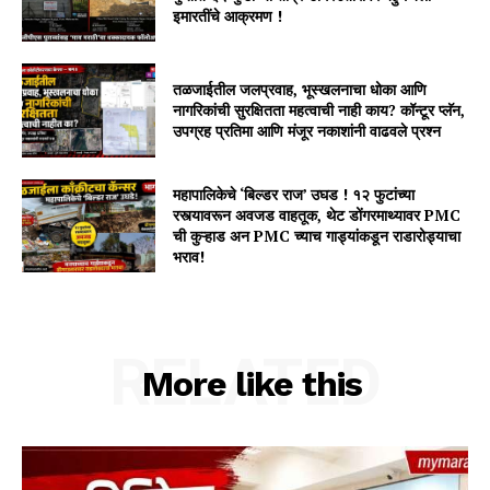
इमारतींचे आक्रमण !
तळजाईतील जलप्रवाह, भूस्खलनाचा धोका आणि
नागरिकांची सुरक्षितता महत्वाची नाही काय? कॉन्टूर प्लॅन,
उपग्रह प्रतिमा आणि मंजूर नकाशांनी वाढवले प्रश्न
महापालिकेचे ‘बिल्डर राज’ उघड ! १२ फुटांच्या
रस्त्यावरून अवजड वाहतूक, थेट डोंगरमाथ्यावर PMC
ची कुऱ्हाड अन PMC च्याच गाड्यांकडून राडारोड्याचा
भराव!
RELATED
More like this