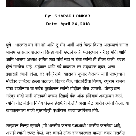
By:
SHARAD LONKAR
April 24, 2018
Date:
पुणे : भारतात वन मॅन शो आणि टू मॅन आर्मी असं चित्र दिसत असल्याचं सांगत
भाजप खासदार शत्रुघ्न सिन्हा यांनी म्हटलं आहे. पंतप्रधान नरेंद्र मोदी आणि
आणि भाजपा अध्यक्ष अमित शहा यांचं नाव न घेता त्यांनी ही टीका केली. बदल
होणं गरजेचं आहे. अहंकार आणि गर्व बाळगाल तर उद्ध्वस्त व्हाल, असा
इशाराही त्यांनी दिला. तर कॉंग्रेसचे खासदार कुमार केतकर यांनी पंतप्रधान
मोदींवर शाब्दिक हल्ला चढवला. रिझर्व्ह बँक, नोटाबंदीचा निर्णय, रघुराम राजन
यांचा राजीनामा या सर्वच मुद्यांवरुन त्यांनी मोदींवर तोफ डागली. ‘पंतप्रधान
नरेंद्र मोदी यांनी नोटाबंदी करून रिझर्व्ह बँक ऑफ इंडियाचं अवमूल्यन केलं.
त्यांनी नोटाबंदीचा निर्णय घेऊन हेराफेरी केली,’ असा थेट आरोप त्यांनी केला. या
कार्यक्रमाला माजी मुख्यमंत्री पृथ्वीराज चव्हाणउपस्थित होते.
शत्रुघ्न सिन्हा म्हणाले ,’मी भारतीय जनता पक्षाआधी भारतीय जनतेचा आहे,
असंही त्यांनी स्पष्ट केलं. जर चांगले लोक राजकारणात यायला तयार नसतील