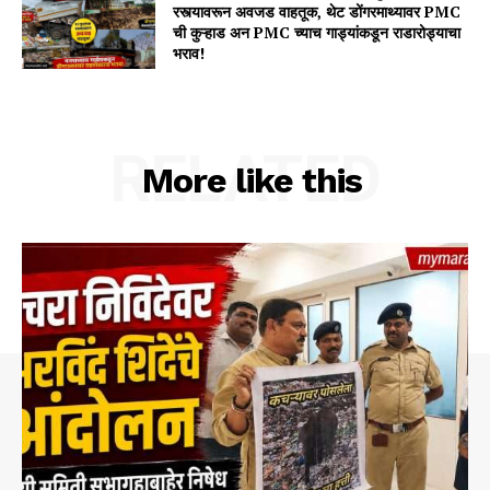
रस्त्यावरून अवजड वाहतूक, थेट डोंगरमाथ्यावर PMC
ची कुऱ्हाड अन PMC च्याच गाड्यांकडून राडारोड्याचा
भराव!
RELATED
More like this