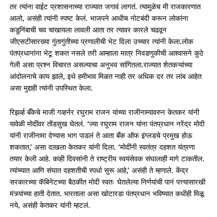
तर त्यांना वाईट प्रशासनाच्या राज्यात जगावं लागतं. त्यामुळेच मी राजकारणात
आलो, असंही त्यांनी स्पष्ट केलं. भाजपने आधीच नोटबंदी करून लोकांना
कडुनिंबाची चव चाखायला लावली आता तर त्यावर कारले चढवून
जीएसटीसारख्या गुंतागुंतीच्या प्रणालीची भेट दिला उच्चार त्यांनी केला.लोक
पंतप्रधानांना भेटू शकत नसले तरी आम्हाला मात्र निवडणुकीची आश्वासने कुठे
गेली असा प्रश्न विचारत असल्याचा अनुभव सांगितला.राज्यात शेतकऱ्यांच्या
आंदोलनाचे काय झाले, इथे हमीभाव मिळत नाही तर अधिक दर तर लांब आहेत
असा मुद्दाही त्यांनी उपस्थित केला.
रिझर्व्ह बँकेचे माजी गव्हर्नर रघुराम राजन यांच्या राजीनाम्यावरुन केतकर यांनी
यावेळी मोदींवर तोंडसुख घेतलं. ‘ज्या रघुराम राजन यांना पंतप्रधान नरेंद्र मोदी
यांनी राजीनामा देण्यास भाग पाडलं ते आता बँक ऑफ इंग्लडचे प्रमुख होऊ
शकतात,’ असा दाखला केतकर यांनी दिला. ‘मोदींनी स्वतंत्र दहशत यंत्रणा
तयार केली आहे. काही दिवसांनी ते राष्ट्रीय स्वयंसेवक संघालाही मागे टाकतील.
त्यांच्यात आणि संघात दहशतीची स्पर्धा सुरू आहे,’ असंही ते म्हणाले. केंद्र
सरकारच्या कॅबिनेटच्या बैठकीत मोदी स्वतः घेतलेल्या निर्णयांची पानं पत्त्यासारखी
मंत्र्यांच्या हाती देतात. भारताला असा खोटारडा पंतप्रधान भविष्यात कधीही मिळू
नये, असंही केतकर यांनी म्हटलं.