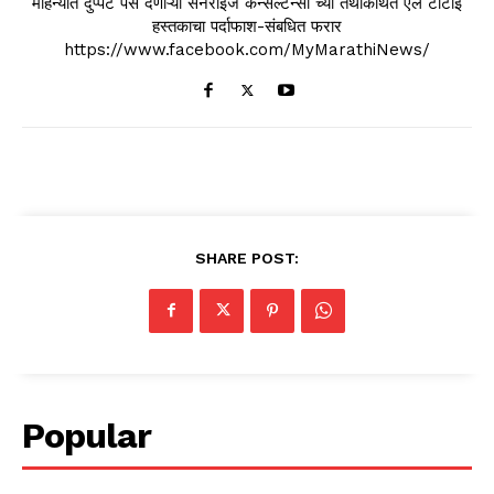
महिन्यात दुप्पट पैसे देणाऱ्या सनराईज कन्सल्टन्सी च्या तथाकथित एल टीटीइ
हस्तकाचा पर्दाफाश-संबधित फरार
https://www.facebook.com/MyMarathiNews/
SHARE POST:
Popular