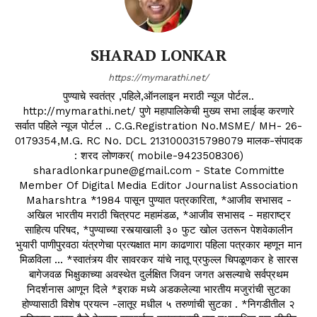
SHARAD LONKAR
https://mymarathi.net/
पुण्याचे स्वतंत्र ,पहिले,ऑनलाइन मराठी न्यूज पोर्टल..
http://mymarathi.net/ पुणे महापालिकेची मुख्य सभा लाईव्ह करणारे
सर्वात पहिले न्यूज पोर्टल .. C.G.Registration No.MSME/ MH- 26-
0179354,M.G. RC No. DCL 2131000315798079 मालक-संपादक
: शरद लोणकर( mobile-9423508306)
sharadlonkarpune@gmail.com - State Committe
Member Of Digital Media Editor Journalist Association
Maharshtra *1984 पासून पुण्यात पत्रकारिता, *आजीव सभासद -
अखिल भारतीय मराठी चित्रपट महामंडळ, *आजीव सभासद - महाराष्ट्र
साहित्य परिषद, *पुण्याच्या रस्त्याखाली ३० फुट खोल उतरून पेशवेकालीन
भुयारी पाणीपुरवठा यंत्रणेचा प्रत्यक्षात माग काढणारा पहिला पत्रकार म्हणून मान
मिळविला ... *स्वातंत्र्य वीर सावरकर यांचे नातू प्रफुल्ल चिपळूणकर हे सारस
बागेजवळ भिक्षुकाच्या अवस्थेत दुर्लक्षित जिवन जगत असल्याचे सर्वप्रथम
निदर्शनास आणून दिले *इराक मध्ये अडकलेल्या भारतीय मजुरांची सुटका
होण्यासाठी विशेष प्रयत्न -लातूर मधील ५ तरुणांची सुटका . *निगडीतील २