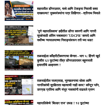
शहरातील डोंगरउतार, माथे आणि टेकड्या निवासी कशा
दाखवल्या? मुख्यमंत्र्यांना पत्र लिहिणार—श्रीनाथ भिमाले
‘पुणे महापालिकाच’ हद्दीतील डोंगर कापणी आणि नागरी
सुरक्षेसाठी अंतिम जबाबदार! ‘UDCPR’ कायदे आणि
सर्वोच्च न्यायालयाच्या निवाड्यांवरून तरी घ्या धडा!
तळजाईला काँक्रीटीकरणाचा कॅन्सर—भाग ५: हिंगणे खुर्द
कुशीत ६२ फुटांच्या तीव्र डोंगरउतारावर बहुमजली
इमारतींचे आक्रमण !
तळजाईतील जलप्रवाह, भूस्खलनाचा धोका आणि
नागरिकांची सुरक्षितता महत्वाची नाही काय? कॉन्टूर प्लॅन,
उपग्रह प्रतिमा आणि मंजूर नकाशांनी वाढवले प्रश्न
महापालिकेचे ‘बिल्डर राज’ उघड ! १२ फुटांच्या