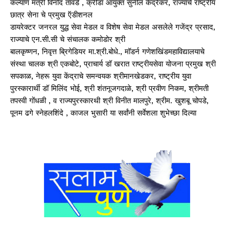
कल्याण मंत्री विनोद तावडे , क्रीडा आयुक्त सुनील केंद्रेकर, राज्याचे राष्ट्रीय
छात्र सेना चे प्रमुख ऍडीशनल
डायरेक्टर जनरल युद्ध सेवा मेडल व विशेष सेवा मेडल असलेले गजेंद्र प्रसाद,
राज्याचे एन.सी.सी चे संचालक कमोडोर श्री
बालकृष्णन, निवृत्त ब्रिगेडियर मा.श्री.बोधे., मॉडर्न गणेशखिंडमहाविद्यालयाचे
संस्था चालक श्री एकबोटे, प्राचार्य डॉ खरात राष्ट्रीयसेवा योजना प्रमुख श्री
सपकाळ, नेहरू युवा केंद्राचे समन्वयक श्रीमानखेडकर, राष्ट्रीय युवा
पुरस्कारार्थी डॉ मिलिंद भोई, श्री शंतनूजगदाळे, श्री प्रवीण निकम, श्रीमती
तपस्वी गोंधळी , व राज्यपुरस्कारथी श्री विनीत मालपुरे, श्रीम. खुशबू चोपडे,
पूनम ढगे स्नेहलशिंदे , काजल भुसारी या सर्वांनी सर्वेशला शुभेच्छा दिल्या