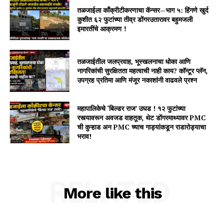
तळजाईला काँक्रीटीकरणाचा कॅन्सर—भाग ५: हिंगणे खुर्द
कुशीत ६२ फुटांच्या तीव्र डोंगरउतारावर बहुमजली
इमारतींचे आक्रमण !
तळजाईतील जलप्रवाह, भूस्खलनाचा धोका आणि
नागरिकांची सुरक्षितता महत्वाची नाही काय? कॉन्टूर प्लॅन,
उपग्रह प्रतिमा आणि मंजूर नकाशांनी वाढवले प्रश्न
महापालिकेचे ‘बिल्डर राज’ उघड ! १२ फुटांच्या
रस्त्यावरून अवजड वाहतूक, थेट डोंगरमाथ्यावर PMC
ची कुऱ्हाड अन PMC च्याच गाड्यांकडून राडारोड्याचा
भराव!
RELATED
More like this