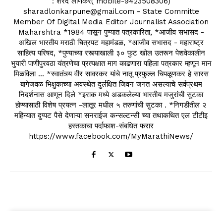
: शरद लोणकर( mobile-9423508306)
sharadlonkarpune@gmail.com - State Committe
Member Of Digital Media Editor Journalist Association
Maharshtra *1984 पासून पुण्यात पत्रकारिता, *आजीव सभासद -
अखिल भारतीय मराठी चित्रपट महामंडळ, *आजीव सभासद - महाराष्ट्र
साहित्य परिषद, *पुण्याच्या रस्त्याखाली ३० फुट खोल उतरून पेशवेकालीन
भुयारी पाणीपुरवठा यंत्रणेचा प्रत्यक्षात माग काढणारा पहिला पत्रकार म्हणून मान
मिळविला ... *स्वातंत्र्य वीर सावरकर यांचे नातू प्रफुल्ल चिपळूणकर हे सारस
बागेजवळ भिक्षुकाच्या अवस्थेत दुर्लक्षित जिवन जगत असल्याचे सर्वप्रथम
निदर्शनास आणून दिले *इराक मध्ये अडकलेल्या भारतीय मजुरांची सुटका
होण्यासाठी विशेष प्रयत्न -लातूर मधील ५ तरुणांची सुटका . *निगडीतील २
महिन्यात दुप्पट पैसे देणाऱ्या सनराईज कन्सल्टन्सी च्या तथाकथित एल टीटीइ
हस्तकाचा पर्दाफाश-संबधित फरार
https://www.facebook.com/MyMarathiNews/