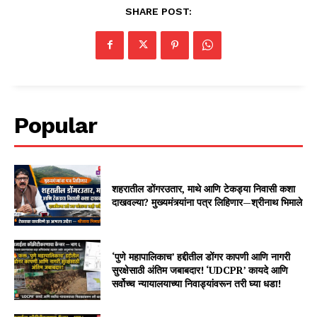
SHARE POST:
Popular
शहरातील डोंगरउतार, माथे आणि टेकड्या निवासी कशा
दाखवल्या? मुख्यमंत्र्यांना पत्र लिहिणार—श्रीनाथ भिमाले
‘पुणे महापालिकाच’ हद्दीतील डोंगर कापणी आणि नागरी
सुरक्षेसाठी अंतिम जबाबदार! ‘UDCPR’ कायदे आणि
सर्वोच्च न्यायालयाच्या निवाड्यांवरून तरी घ्या धडा!