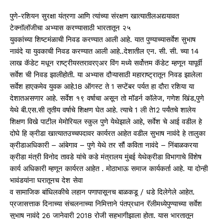
पुणे-रशियन सुरक्षा यंत्रणा आणि त्यांच्या संरक्षण खात्यातीलअद्ययावत
टेक्नॉलॉजीचा अभ्यास करण्यासाठी भारतातून २५
युवकांच्या शिष्टमंळाची निवड करण्यात आली आहे. यात पुण्याच्यासर्वेश सुभाष
नावंदे या युवकाची निवड करण्यात आली आहे..देशातील एन. सी. सी. च्या 14
लाख कॅडेट मधून राष्ट्रीयस्तरावरएअर विंग मध्ये सर्वोत्तम कॅडेट म्हणून यापूर्वी
सर्वेश ची निवड झालीहोती. या अभ्यास दौऱ्यासाठी महाराष्ट्रातून निवड झालेला
सर्वेश हाएकमेव युवक आहे.18 ऑगस्ट ते 1 सप्टेंबर पर्यत हा दौरा रशिया या
देशातअसणार आहे. सर्वेश १९ वर्षाचा असून तो मॉडर्न कॉलेज, गणेश खिंड,पुणे
येथे बी.एस.सी तृतीय वर्षाचे शिक्षण घेत आहे. त्याचे 1 ली ते12 पर्यंतचे शालेय
शिक्षण विखे पाटील मेमोरियल स्कुल पुणे येथेझाले आहे, सर्वेश चे आई वडील हे
दोघे हि क्रीडा खात्यातउच्चपदावर कार्यरत आहेत वडील सुभाष नावंदे हे तालुका
क्रीडाअधिकारी – आंबेगाव – पुणे येथे तर सौं कविता नावंदे – निंबाळकरया
क्रीडा मंत्री विनोद तावडे यांचे कडे मंत्रालय मुंबई येथेक्रीडा विभागाचे विंशेष
कार्य अधिकारी म्हणून कार्यरत आहेत . मोठाभाऊ समाज कार्यकर्ता आहे. या दोन्ही
भावंडयांना घरातूनच देश सेवा
व सामाजिक बांधिलकीचे लहान पणापासूनच बाळकडू / धडे दिलेगेले आहेत.
प्रजासत्ताक दिनाच्या संचलनाच्या निमित्ताने पंतप्रधान रॅलीमध्येपुण्याच्या सर्वेश
सुभाष नावंदे 26 जानेवारी 2018 रोजी सहभागीझाला होता. यास भारतातून