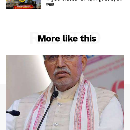
भराव!
RELATED
More like this