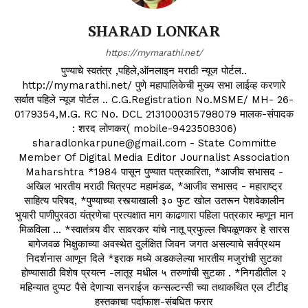
SHARAD LONKAR
https://mymarathi.net/
पुण्याचे स्वतंत्र ,पहिले,ऑनलाइन मराठी न्यूज पोर्टल..
http://mymarathi.net/ पुणे महापालिकेची मुख्य सभा लाईव्ह करणारे
सर्वात पहिले न्यूज पोर्टल .. C.G.Registration No.MSME/ MH- 26-
0179354,M.G. RC No. DCL 2131000315798079 मालक-संपादक
: शरद लोणकर( mobile-9423508306)
sharadlonkarpune@gmail.com - State Committe
Member Of Digital Media Editor Journalist Association
Maharshtra *1984 पासून पुण्यात पत्रकारिता, *आजीव सभासद -
अखिल भारतीय मराठी चित्रपट महामंडळ, *आजीव सभासद - महाराष्ट्र
साहित्य परिषद, *पुण्याच्या रस्त्याखाली ३० फुट खोल उतरून पेशवेकालीन
भुयारी पाणीपुरवठा यंत्रणेचा प्रत्यक्षात माग काढणारा पहिला पत्रकार म्हणून मान
मिळविला ... *स्वातंत्र्य वीर सावरकर यांचे नातू प्रफुल्ल चिपळूणकर हे सारस
बागेजवळ भिक्षुकाच्या अवस्थेत दुर्लक्षित जिवन जगत असल्याचे सर्वप्रथम
निदर्शनास आणून दिले *इराक मध्ये अडकलेल्या भारतीय मजुरांची सुटका
होण्यासाठी विशेष प्रयत्न -लातूर मधील ५ तरुणांची सुटका . *निगडीतील २
महिन्यात दुप्पट पैसे देणाऱ्या सनराईज कन्सल्टन्सी च्या तथाकथित एल टीटीइ
हस्तकाचा पर्दाफाश-संबधित फरार