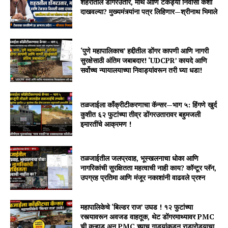
शहरातील डोंगरउतार, माथे आणि टेकड्या निवासी कशा
दाखवल्या? मुख्यमंत्र्यांना पत्र लिहिणार—श्रीनाथ भिमाले
‘पुणे महापालिकाच’ हद्दीतील डोंगर कापणी आणि नागरी
सुरक्षेसाठी अंतिम जबाबदार! ‘UDCPR’ कायदे आणि
सर्वोच्च न्यायालयाच्या निवाड्यांवरून तरी घ्या धडा!
तळजाईला काँक्रीटीकरणाचा कॅन्सर—भाग ५: हिंगणे खुर्द
कुशीत ६२ फुटांच्या तीव्र डोंगरउतारावर बहुमजली
इमारतींचे आक्रमण !
तळजाईतील जलप्रवाह, भूस्खलनाचा धोका आणि
नागरिकांची सुरक्षितता महत्वाची नाही काय? कॉन्टूर प्लॅन,
उपग्रह प्रतिमा आणि मंजूर नकाशांनी वाढवले प्रश्न
महापालिकेचे ‘बिल्डर राज’ उघड ! १२ फुटांच्या
रस्त्यावरून अवजड वाहतूक, थेट डोंगरमाथ्यावर PMC
ची कुऱ्हाड अन PMC च्याच गाड्यांकडून राडारोड्याचा