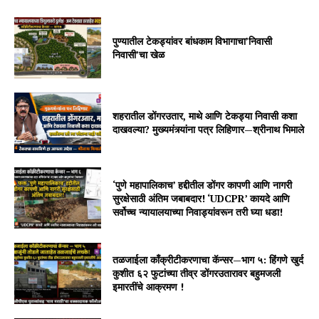
पुण्यातील टेकड्यांवर बांधकाम विभागाचा’निवासी
निवासी’चा खेळ
शहरातील डोंगरउतार, माथे आणि टेकड्या निवासी कशा
दाखवल्या? मुख्यमंत्र्यांना पत्र लिहिणार—श्रीनाथ भिमाले
‘पुणे महापालिकाच’ हद्दीतील डोंगर कापणी आणि नागरी
सुरक्षेसाठी अंतिम जबाबदार! ‘UDCPR’ कायदे आणि
सर्वोच्च न्यायालयाच्या निवाड्यांवरून तरी घ्या धडा!
तळजाईला काँक्रीटीकरणाचा कॅन्सर—भाग ५: हिंगणे खुर्द
कुशीत ६२ फुटांच्या तीव्र डोंगरउतारावर बहुमजली
इमारतींचे आक्रमण !