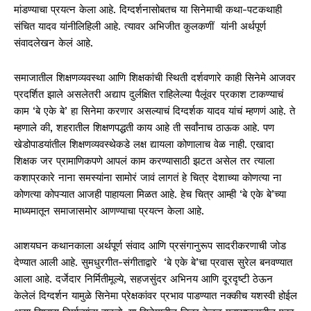
मांडण्याचा प्रयत्न केला आहे. दिग्दर्शनासोबतच या सिनेमाची कथा-पटकथाही
संचित यादव यांनीलिहिली आहे. त्यावर अभिजीत कुलकणीं यांनी अर्थपूर्ण
संवादलेखन केलं आहे.
समाजातील शिक्षणव्यवस्था आणि शिक्षकांची स्थिती दर्शवणारे काही सिनेमे आजवर
प्रदर्शित झाले असलेतरी अद्याप दुर्लक्षित राहिलेल्या पैलूंवर प्रकाश टाकण्याचं
काम ‘बे एके बे’ हा सिनेमा करणार असल्याचं दिग्दर्शक यादव यांचं म्हणणं आहे. ते
म्हणाले की, शहरातील शिक्षणपद्धती काय आहे ती सर्वांनाच ठाऊक आहे. पण
खेडोपाडयांतील शिक्षणव्यवस्थेकडे लक्ष द्यायला कोणालाच वेळ नाही. एखादा
शिक्षक जर प्रामाणिकपणे आपलं काम करण्यासाठी झटत असेल तर त्याला
कशाप्रकारे नाना समस्यांना सामोरं जावं लागतं हे चित्र देशाच्या कोणत्या ना
कोणत्या कोपऱ्यात आजही पाहायला मिळत आहे. हेच चित्र आम्ही ‘बे एके बे’च्या
माध्यमातून समाजासमोर आणण्याचा प्रयत्न केला आहे.
आशयघन कथानकाला अर्थपूर्ण संवाद आणि प्रसंगानुरूप सादरीकरणाची जोड
देण्यात आली आहे. सुमधुरगीत-संगीताद्वारे ‘बे एके बे’चा प्रवास सुरेल बनवण्यात
आला आहे. दर्जेदार निर्मितीमूल्ये, सहजसुंदर अभिनय आणि दूरदृष्टी ठेऊन
केलेलं दिग्दर्शन यामुळे सिनेमा प्रेक्षकांवर प्रभाव पाडण्यात नक्कीच यशस्वी होईल