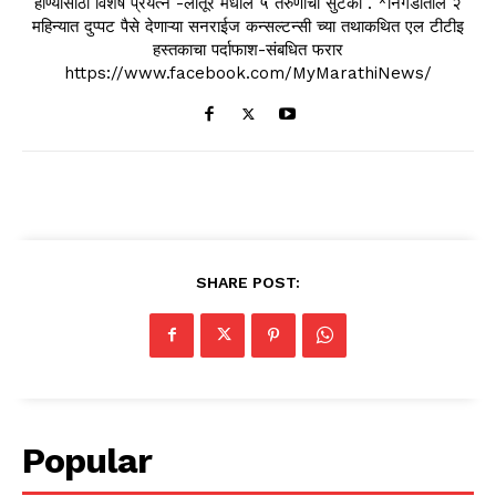
होण्यासाठी विशेष प्रयत्न -लातूर मधील ५ तरुणांची सुटका . *निगडीतील २
महिन्यात दुप्पट पैसे देणाऱ्या सनराईज कन्सल्टन्सी च्या तथाकथित एल टीटीइ
हस्तकाचा पर्दाफाश-संबधित फरार
https://www.facebook.com/MyMarathiNews/
SHARE POST:
Popular