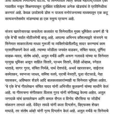
असा विश्वास निर्मात्यांना वाटतो. या सिनेमातील चित्र केवळ महाराष्ट्रातील एका
गावातील नसून शिक्षणापासून दुर्लक्षित राहिलेल्या अनेक खेडयांचं ते प्रतिनिधीत्व
करणारं आहे. केवळ उपदेशाचे डोस न पाजता मनोरंजनाच्या माध्यमातून एक कटू
सत्यजनतेसमोर मांडण्याचा हा एक स्तुत्य प्रयत्न आहे.
संजय खापरेसारखा कसलेला कलावंत या सिनेमातील मुख्य भूमिकेत असणं ही ‘बे
एके बे’ची सर्वात मोठीजमेची बाजू आहे. आपल्या अभिनय कौशल्याद्वारे संजयने या
सिनेमात साकारलेल्या माधव गुरूजी या व्यक्तिरेखेतीलपैलू सादर करण्याचं काम
प्रामाणिकपणे केलं आहे. त्याच्या जोडीला जयवंत वाडकर, संचित यादव, पूर्णिमा
वाव्हळ-यादव, संतोष आंब्रे, अतुल मर्चंडे आणि अरूण नलावडे यांच्या या सिनेमात
प्रमुख भूमिका असून साहिल सितारे, प्रथम सितारे, वैदेही ओव्हाळ, स्नेहल
भाताडे, सागर गुरव, संचित निर्मळे, पार्थ देशपांडे, अथर्व खारवरकर, साईराज
कामेतकर, स्वप्नजा जाधव, समिषा स्लपे, प्राची मेस्त्री, पूजा पोटफाडे, नेहा
पावसकर, अविष्कार शेडये आदि बालकलाकारांच्याही या सिनेमात भूमिका आहेत.
‘बे एके बे’चं गीतलेखन संचित यादव यांनी अभिजीत कुलकर्णा यांच्या साथीने केलं
आहे. या गीतरचना संगीतकार विलास गुरव यांनी संगीतबद्ध केल्या आहेत. अतुल
जगदाळे यांचं छायालेखन आणि कमल सैगल व विनोद चौरसिया या जोडीचं
संकलन लाभलं आहे. देवेंद्र तावडे यांनी कला दिग्दर्शन, व्हिएफक्स शेखर
माघाडे, तर संतोष आंब्रे यांनी नृत्य दिग्दर्शन केलं आहे. अतुल मर्चंडे या सिनेमाचे