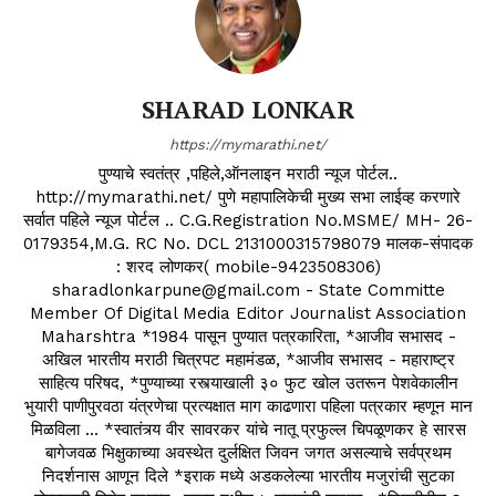
SHARAD LONKAR
https://mymarathi.net/
पुण्याचे स्वतंत्र ,पहिले,ऑनलाइन मराठी न्यूज पोर्टल..
http://mymarathi.net/ पुणे महापालिकेची मुख्य सभा लाईव्ह करणारे
सर्वात पहिले न्यूज पोर्टल .. C.G.Registration No.MSME/ MH- 26-
0179354,M.G. RC No. DCL 2131000315798079 मालक-संपादक
: शरद लोणकर( mobile-9423508306)
sharadlonkarpune@gmail.com - State Committe
Member Of Digital Media Editor Journalist Association
Maharshtra *1984 पासून पुण्यात पत्रकारिता, *आजीव सभासद -
अखिल भारतीय मराठी चित्रपट महामंडळ, *आजीव सभासद - महाराष्ट्र
साहित्य परिषद, *पुण्याच्या रस्त्याखाली ३० फुट खोल उतरून पेशवेकालीन
भुयारी पाणीपुरवठा यंत्रणेचा प्रत्यक्षात माग काढणारा पहिला पत्रकार म्हणून मान
मिळविला ... *स्वातंत्र्य वीर सावरकर यांचे नातू प्रफुल्ल चिपळूणकर हे सारस
बागेजवळ भिक्षुकाच्या अवस्थेत दुर्लक्षित जिवन जगत असल्याचे सर्वप्रथम
निदर्शनास आणून दिले *इराक मध्ये अडकलेल्या भारतीय मजुरांची सुटका