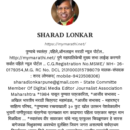
SHARAD LONKAR
https://mymarathi.net/
पुण्याचे स्वतंत्र ,पहिले,ऑनलाइन मराठी न्यूज पोर्टल..
http://mymarathi.net/ पुणे महापालिकेची मुख्य सभा लाईव्ह करणारे
सर्वात पहिले न्यूज पोर्टल .. C.G.Registration No.MSME/ MH- 26-
0179354,M.G. RC No. DCL 2131000315798079 मालक-संपादक
: शरद लोणकर( mobile-9423508306)
sharadlonkarpune@gmail.com - State Committe
Member Of Digital Media Editor Journalist Association
Maharshtra *1984 पासून पुण्यात पत्रकारिता, *आजीव सभासद -
अखिल भारतीय मराठी चित्रपट महामंडळ, *आजीव सभासद - महाराष्ट्र
साहित्य परिषद, *पुण्याच्या रस्त्याखाली ३० फुट खोल उतरून पेशवेकालीन
भुयारी पाणीपुरवठा यंत्रणेचा प्रत्यक्षात माग काढणारा पहिला पत्रकार म्हणून मान
मिळविला ... *स्वातंत्र्य वीर सावरकर यांचे नातू प्रफुल्ल चिपळूणकर हे सारस
बागेजवळ भिक्षुकाच्या अवस्थेत दुर्लक्षित जिवन जगत असल्याचे सर्वप्रथम