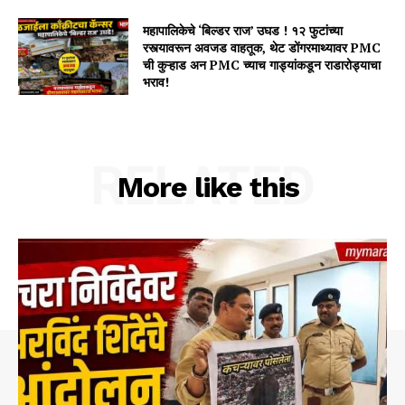
महापालिकेचे ‘बिल्डर राज’ उघड ! १२ फुटांच्या
रस्त्यावरून अवजड वाहतूक, थेट डोंगरमाथ्यावर PMC
ची कुऱ्हाड अन PMC च्याच गाड्यांकडून राडारोड्याचा
भराव!
RELATED
More like this