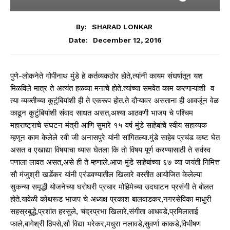
By:
SHARAD LONKAR
December 12, 2016
Date:
पुणे-लोकनेते गोपीनाथ मुंडे हे कर्तव्यकठोर होते,त्यांनी कायम संघर्षातून यश
मिळविले मात्र ते अत्यंत हळव्या मनाचे होते.त्यांच्या समवेत काम करणाऱ्यांशी व
त्या व्यक्तीच्या कुटुंबियांशी ही ते एकरूप होत,ते दौऱ्यावर असताना ही आवर्जून वेळ
काढून कुटुंबियांशी संवाद साधत असत,अश्या आठवणी भाजप चे पश्चिम
महाराष्ट्राचे संघटन मंत्री आणि सुमारे १५ वर्ष मुंडे साहेबांचे स्वीय सहाय्यक
म्हणून काम केलेले रवी जी अनासपुरे यांनी सांगितल्या.मुंडे साहेब प्रचंड कष्ट घेत
असत व एखाद्या विषयाचा ध्यास घेतला कि तो विषय पूर्ण करण्यासाठी ते सर्वस्व
पणाला लावत असत,असे ही ते म्हणाले.आज मुंडे साहेबांच्या ६७ व्या जयंती निमित्त
सौ मंजुश्री खर्डेकर यांनी एरंडवण्यातील खिलारे वस्तीत आयोजित केलेल्या
सुकन्या समृद्धी योजनेच्या घरोघरी प्रचार मोहिमेच्या उदघाटन प्रसंगी ते बोलत
होते.यावेळी कोथरूड भाजप चे अध्यक्ष प्रकाश बालवाडकर,नगरसेविका माधुरी
सहस्रबुद्धे,प्रशांत हरसुले, चंद्रप्रभा खिलारे,संगीता आधवडे,प्रमिलाताई
फाले,बागेश्री ठिपसे,सौ विद्या भरेकर,मधुरा नलावडे,सुवर्णा काकडे,विभीषण