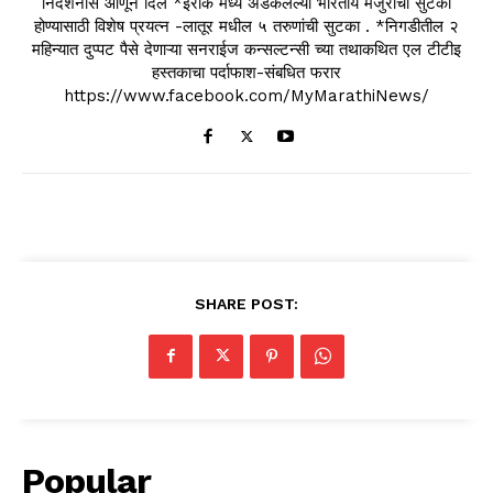
निदर्शनास आणून दिले *इराक मध्ये अडकलेल्या भारतीय मजुरांची सुटका
होण्यासाठी विशेष प्रयत्न -लातूर मधील ५ तरुणांची सुटका . *निगडीतील २
महिन्यात दुप्पट पैसे देणाऱ्या सनराईज कन्सल्टन्सी च्या तथाकथित एल टीटीइ
हस्तकाचा पर्दाफाश-संबधित फरार
https://www.facebook.com/MyMarathiNews/
SHARE POST:
Popular