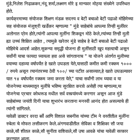
मुंडे,निलेश निढाळकर,नंदू शर्मा,लक्ष्मण मोरे इ मान्यवर मोठ्या संख्येने उपस्थित
होते.
कार्यक्रमाच्या संयोजक शिक्षण मंडळ सदस्य व बेटी बचाओ बेटी पढाओ मोहिमेच्या
सह संयोजक मंजुश्री खर्डेकर म्हणाल्या ” मुंडे साहेबांचे आपल्या तिन्ही मुलींवर
अतोनात प्रेम होते,त्यांनी आपल्या मुलींना शिकवून मोठे केले,त्यांच्या तिन्ही मुली
ह्या उच्चं शिक्षित आहेत , त्यामुळे खरेतर मुंडे साहेब हे बेटी बचाओ बेटी पढाओ
मोहिमेचे आदर्श आहेत.सुकन्या समृद्धी योजना ही मुलींसाठी खूप महत्वाची असून
सर्वांनी याचा फायदा घ्यायला हवा असे सांगतानाच ” या योजने अंतर्गत मुलीच्या
वयाच्या दहाव्या वर्षापर्यंत हे खाते उघडता येते,यासाठी कमीत कमी रक्कम १०००
/ रुपये असून त्यानंतरच्या ठेवी १००/ च्या पटीत असाव्यात,हे खाते उघडल्यावर
यात १४ वर्षापर्यंत रक्कम जमा करता येते,” याचा सर्वांनी लाभ घ्यावा व या
योजनेच्या माध्यमातून मुलींचे भविष्य सुरक्षित करावे असेही त्या म्हणाल्या,या
योजनेचा प्रचार कोथरूड मधील सर्व वस्त्यांमध्ये करणार असून आज मुंडे
साहेबांच्या जयंती दिनी याचा शुभारंभ करताना मनस्वी आनंद होत असल्याचे ही
त्यांनी सांगितले.
यावेळी डाक्टर वरदा बर्वे आणि विशाल सबनीस यांच्या टीम ने वस्तीतील मुलींना
रुबेला चे मोफत लसीकरण केले.अंगणवाडीतील सेविका व शिक्षिका सौ जया
काळे,सौ शीतल काळे,सौ सुनीता वाशिवाले,सौ उषा आवळे यांचा यावेळी सत्कार
करण्यात आला.