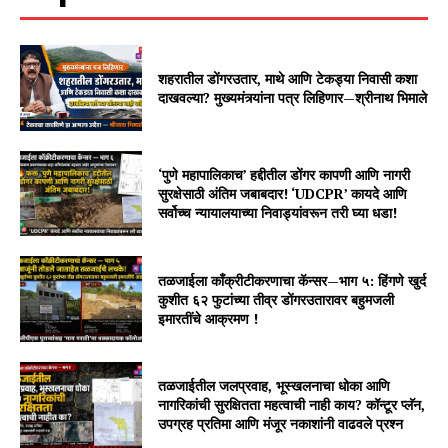
शहरातील डोंगरउतार, माथे आणि टेकड्या निवासी कशा
दाखवल्या? मुख्यमंत्र्यांना पत्र लिहिणार—श्रीनाथ भिमाले
‘पुणे महापालिकाच’ हद्दीतील डोंगर कापणी आणि नागरी
सुरक्षेसाठी अंतिम जबाबदार! ‘UDCPR’ कायदे आणि
सर्वोच्च न्यायालयाच्या निवाड्यांवरून तरी घ्या धडा!
तळजाईला काँक्रीटीकरणाचा कॅन्सर—भाग ५: हिंगणे खुर्द
कुशीत ६२ फुटांच्या तीव्र डोंगरउतारावर बहुमजली
इमारतींचे आक्रमण !
तळजाईतील जलप्रवाह, भूस्खलनाचा धोका आणि
नागरिकांची सुरक्षितता महत्वाची नाही काय? कॉन्टूर प्लॅन,
उपग्रह प्रतिमा आणि मंजूर नकाशांनी वाढवले प्रश्न