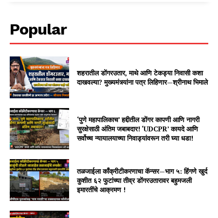
Popular
शहरातील डोंगरउतार, माथे आणि टेकड्या निवासी कशा
दाखवल्या? मुख्यमंत्र्यांना पत्र लिहिणार—श्रीनाथ भिमाले
‘पुणे महापालिकाच’ हद्दीतील डोंगर कापणी आणि नागरी
सुरक्षेसाठी अंतिम जबाबदार! ‘UDCPR’ कायदे आणि
सर्वोच्च न्यायालयाच्या निवाड्यांवरून तरी घ्या धडा!
तळजाईला काँक्रीटीकरणाचा कॅन्सर—भाग ५: हिंगणे खुर्द
कुशीत ६२ फुटांच्या तीव्र डोंगरउतारावर बहुमजली
इमारतींचे आक्रमण !