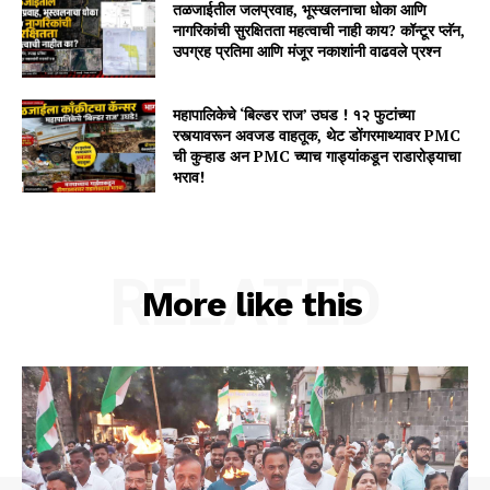
तळजाईतील जलप्रवाह, भूस्खलनाचा धोका आणि
नागरिकांची सुरक्षितता महत्वाची नाही काय? कॉन्टूर प्लॅन,
उपग्रह प्रतिमा आणि मंजूर नकाशांनी वाढवले प्रश्न
महापालिकेचे ‘बिल्डर राज’ उघड ! १२ फुटांच्या
रस्त्यावरून अवजड वाहतूक, थेट डोंगरमाथ्यावर PMC
ची कुऱ्हाड अन PMC च्याच गाड्यांकडून राडारोड्याचा
भराव!
RELATED
More like this