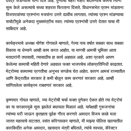
देवेंद्र फडणवीस यांनी दिले आहे. पुण्याचा चेहरा मोहरा बदलण्याचे कामच त्यांनी
सुरू केले असल्याचे सध्या शहरात फिरताना दिसते. विधानसभेत प्रश्न मांडताना
विजयरावांच्या प्रश्नांना मत्र्यांना उत्तरे द्यावीच लागतात. त्यांच्या प्रश्न मांडण्याचा
सचोटीमुळे अनेकदा मुख्यमंत्रीच स्वत: त्यांच्या प्रश्नांची उत्तरे देतात याचा मी
साक्षिदार आहे.
कार्यक्रमाचे अध्यक्ष योगेश गोगावले म्हणाले, गेल्या पाच वर्षात सबका साथ सबका
विकास या धेय्याने आम्ही काम करत आहोत. या मागची आमची भूमिका आता
मतदारांनी तपासावी, त्यासाठीच हा कार्य अहवाल आहे. अशा प्रकारे आपण
केलेल्या कामाची महिती देणारे अहवाल फक्त भाजपचेच लोकप्रतिनिधी काढतात.
मेट्रोच्या कामाच्या प्रगतीचा अनुभव सगळेच घेत आहेत. कारण आमचं राज्यातील
आणि केंद्रातील सरकार हे कमी बोलून काम करणारं सरकार आहे. आम्ही
सांगितलेला कार्यक्रम राबवणारं सरकार आहे.
कृष्णमार गोयल म्हणाले, ज्या मेट्रोची चर्चा फक्त पुणेकर ऐकत होते त्या मेट्रोचं
का या सरकारमुळे सुरू झालेलं बघायला मिळालं आहे. यापेक्षाही गुरूजनांचा
त्यांच्या घरी जाऊन कृतज्ञता पूर्वक गौरव करणारे आमदार विजय काळे मला
जास्त महत्वाचे वाटतात. वसंत कोरेगावकर म्हणाले, मी माझ्या पोलिस खात्यातील
कारकिर्दीत अनेक आमदार, खासदार मंत्री बघितले, त्यांचे स्वभाव, कॅरेक्टर