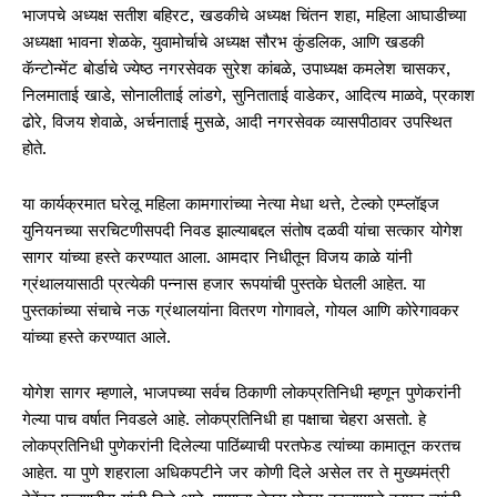
भाजपचे अध्यक्ष सतीश बहिरट, खडकीचे अध्यक्ष चिंतन शहा, महिला आघाडीच्या
अध्यक्षा भावना शेळके, युवामोर्चाचे अध्यक्ष सौरभ कुंडलिक, आणि खडकी
कॅन्टोन्मेंट बोर्डाचे ज्येष्ठ नगरसेवक सुरेश कांबळे, उपाध्यक्ष कमलेश चासकर,
निलमाताई खाडे, सोनालीताई लांडगे, सुनिताताई वाडेकर, आदित्य माळवे, प्रकाश
ढोरे, विजय शेवाळे, अर्चनाताई मुसळे, आदी नगरसेवक व्यासपीठावर उपस्थित
होते.
या कार्यक्रमात घरेलू महिला कामगारांच्या नेत्या मेधा थत्ते, टेल्को एम्प्लॉइज
युनियनच्या सरचिटणीसपदी निवड झाल्याबद्दल संतोष दळवी यांचा सत्कार योगेश
सागर यांच्या हस्ते करण्यात आला. आमदार निधीतून विजय काळे यांनी
ग्रंथालयासाठी प्रत्येकी पन्नास हजार रूपयांची पुस्तके घेतली आहेत. या
पुस्तकांच्या संचाचे नऊ ग्रंथालयांना वितरण गोगावले, गोयल आणि कोरेगावकर
यांच्या हस्ते करण्यात आले.
योगेश सागर म्हणाले, भाजपच्या सर्वच ठिकाणी लोकप्रतिनिधी म्हणून पुणेकरांनी
गेल्या पाच वर्षात निवडले आहे. लोकप्रतिनिधी हा पक्षाचा चेहरा असतो. हे
लोकप्रतिनिधी पुणेकरांनी दिलेल्या पाठिंब्याची परतफेड त्यांच्या कामातून करतच
आहेत. या पुणे शहराला अधिकपटीने जर कोणी दिले असेल तर ते मुख्यमंत्री