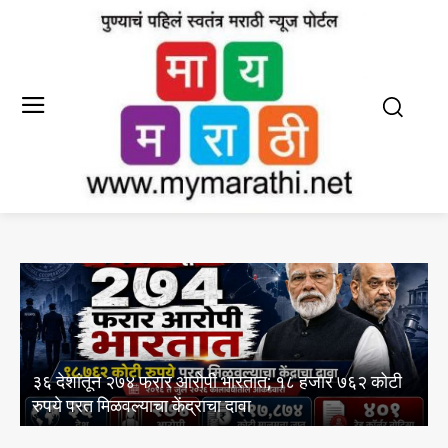
आयआयएमसी द्वारे इंग्रजी आणि मराठी पत्
रतात; १८ हजार ७६२ कोटी
अभ्यासक्रमांसाठी 13 ऑगस्ट रोजी थेट प्र
ा
आयोजन