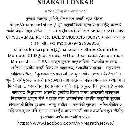
SHARAD LONKAR
https://mymarathi.net/
पुण्याचे स्वतंत्र ,पहिले,ऑनलाइन मराठी न्यूज पोर्टल..
http://mymarathi.net/ पुणे महापालिकेची मुख्य सभा लाईव्ह करणारे
सर्वात पहिले न्यूज पोर्टल .. C.G.Registration No.MSME/ MH- 26-
0179354,M.G. RC No. DCL 2131000315798079 मालक-संपादक
: शरद लोणकर( mobile-9423508306)
sharadlonkarpune@gmail.com - State Committe
Member Of Digital Media Editor Journalist Association
Maharshtra *1984 पासून पुण्यात पत्रकारिता, *आजीव सभासद -
अखिल भारतीय मराठी चित्रपट महामंडळ, *आजीव सभासद - महाराष्ट्र
साहित्य परिषद, *पुण्याच्या रस्त्याखाली ३० फुट खोल उतरून पेशवेकालीन
भुयारी पाणीपुरवठा यंत्रणेचा प्रत्यक्षात माग काढणारा पहिला पत्रकार म्हणून मान
मिळविला ... *स्वातंत्र्य वीर सावरकर यांचे नातू प्रफुल्ल चिपळूणकर हे सारस
बागेजवळ भिक्षुकाच्या अवस्थेत दुर्लक्षित जिवन जगत असल्याचे सर्वप्रथम
निदर्शनास आणून दिले *इराक मध्ये अडकलेल्या भारतीय मजुरांची सुटका
होण्यासाठी विशेष प्रयत्न -लातूर मधील ५ तरुणांची सुटका . *निगडीतील २
महिन्यात दुप्पट पैसे देणाऱ्या सनराईज कन्सल्टन्सी च्या तथाकथित एल टीटीइ
हस्तकाचा पर्दाफाश-संबधित फरार
https://www.facebook.com/MyMarathiNews/