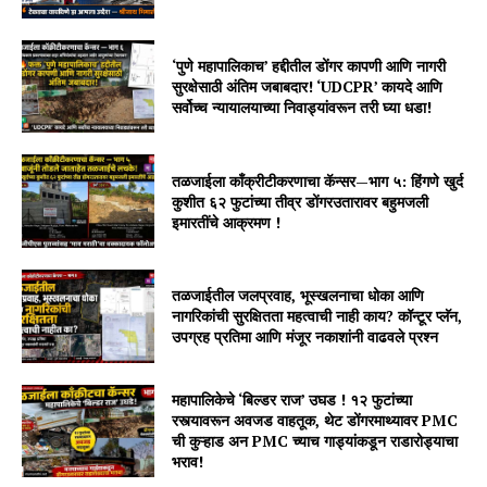
‘पुणे महापालिकाच’ हद्दीतील डोंगर कापणी आणि नागरी
सुरक्षेसाठी अंतिम जबाबदार! ‘UDCPR’ कायदे आणि
सर्वोच्च न्यायालयाच्या निवाड्यांवरून तरी घ्या धडा!
तळजाईला काँक्रीटीकरणाचा कॅन्सर—भाग ५: हिंगणे खुर्द
कुशीत ६२ फुटांच्या तीव्र डोंगरउतारावर बहुमजली
इमारतींचे आक्रमण !
तळजाईतील जलप्रवाह, भूस्खलनाचा धोका आणि
नागरिकांची सुरक्षितता महत्वाची नाही काय? कॉन्टूर प्लॅन,
उपग्रह प्रतिमा आणि मंजूर नकाशांनी वाढवले प्रश्न
महापालिकेचे ‘बिल्डर राज’ उघड ! १२ फुटांच्या
रस्त्यावरून अवजड वाहतूक, थेट डोंगरमाथ्यावर PMC
ची कुऱ्हाड अन PMC च्याच गाड्यांकडून राडारोड्याचा
भराव!