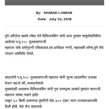
By:
SHARAD LONKAR
July 23, 2018
Date:
पुणे-कॉंग्रेस पक्षाचे ज्येष्ठ नेते दिग्विजयसिंग यांनी आज पुण्यात चातुर्मासानिमित्त
आलेल्या प.पू.१०८ पुलकसागरजी
महाराज यांचे धर्मानुरागी रसिकलाल.एम.धारीवाल नगरी, महालक्ष्मी लॉन्स,पुणे येथे
जाऊन आशीर्वाद घेतले.
याप्रसंगी प.पू.१०८ पुलकसागरजी महाराज यांनी जुन्या आठवणींना उजाळा
देऊन म्हटले की, मध्यप्रदेशाचे
मुख्यमंत्री असताना दिग्विजयसिंग यांनी गुरु परमपूज्य आचार्य पुष्पदंत सागरजी
महाराज यांच्या नावाने इंदौर
पासून ६० किमी असणाऱ्या पुष्पगिरी येथे ३०० एकर जागा राज्यसरकारतर्फे
दिली होती. येथे जैन समाजाचे