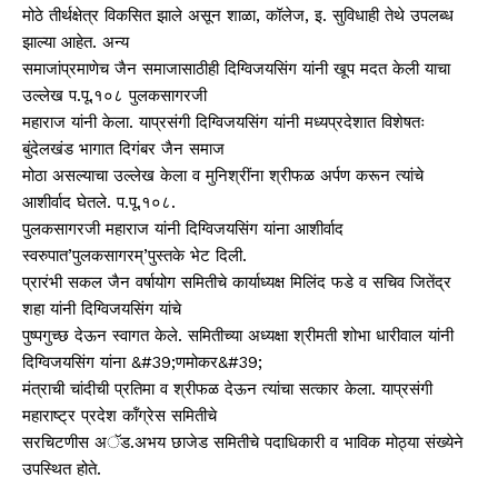
मोठे तीर्थक्षेत्र विकसित झाले असून शाळा, कॉलेज, इ. सुविधाही तेथे उपलब्ध
झाल्या आहेत. अन्य
समाजांप्रमाणेच जैन समाजासाठीही दिग्विजयसिंग यांनी खूप मदत केली याचा
उल्लेख प.पू.१०८ पुलकसागरजी
महाराज यांनी केला. याप्रसंगी दिग्विजयसिंग यांनी मध्यप्रदेशात विशेषतः
बुंदेलखंड भागात दिगंबर जैन समाज
मोठा असल्याचा उल्लेख केला व मुनिश्रींना श्रीफळ अर्पण करून त्यांचे
आशीर्वाद घेतले. प.पू.१०८.
पुलकसागरजी महाराज यांनी दिग्विजयसिंग यांना आशीर्वाद
स्वरुपात’पुलकसागरम्’पुस्तके भेट दिली.
प्रारंभी सकल जैन वर्षायोग समितीचे कार्याध्यक्ष मिलिंद फडे व सचिव जितेंद्र
शहा यांनी दिग्विजयसिंग यांचे
पुष्पगुच्छ देऊन स्वागत केले. समितीच्या अध्यक्षा श्रीमती शोभा धारीवाल यांनी
दिग्विजयसिंग यांना &#39;णमोकर&#39;
मंत्राची चांदीची प्रतिमा व श्रीफळ देऊन त्यांचा सत्कार केला. याप्रसंगी
महाराष्ट्र प्रदेश कॉंग्रेस समितीचे
सरचिटणीस अॅड.अभय छाजेड समितीचे पदाधिकारी व भाविक मोठ्या संख्येने
उपस्थित होते.