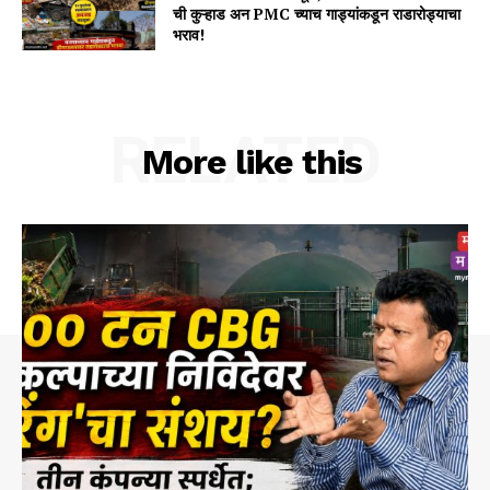
ची कुऱ्हाड अन PMC च्याच गाड्यांकडून राडारोड्याचा
भराव!
RELATED
More like this