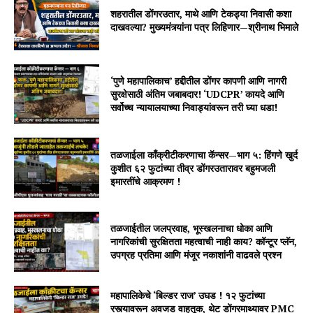
शहरातील डोंगरउतार, माथे आणि टेकड्या निवासी कशा
दाखवल्या? मुख्यमंत्र्यांना पत्र लिहिणार—श्रीनाथ भिमाले
‘पुणे महापालिकाच’ हद्दीतील डोंगर कापणी आणि नागरी
सुरक्षेसाठी अंतिम जबाबदार! ‘UDCPR’ कायदे आणि
सर्वोच्च न्यायालयाच्या निवाड्यांवरून तरी घ्या धडा!
तळजाईला काँक्रीटीकरणाचा कॅन्सर—भाग ५: हिंगणे खुर्द
कुशीत ६२ फुटांच्या तीव्र डोंगरउतारावर बहुमजली
इमारतींचे आक्रमण !
तळजाईतील जलप्रवाह, भूस्खलनाचा धोका आणि
नागरिकांची सुरक्षितता महत्वाची नाही काय? कॉन्टूर प्लॅन,
उपग्रह प्रतिमा आणि मंजूर नकाशांनी वाढवले प्रश्न
महापालिकेचे ‘बिल्डर राज’ उघड ! १२ फुटांच्या
रस्त्यावरून अवजड वाहतूक, थेट डोंगरमाथ्यावर PMC