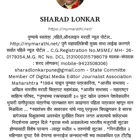
SHARAD LONKAR
https://mymarathi.net/
पुण्याचे स्वतंत्र ,पहिले,ऑनलाइन मराठी न्यूज पोर्टल..
http://mymarathi.net/ पुणे महापालिकेची मुख्य सभा लाईव्ह करणारे
सर्वात पहिले न्यूज पोर्टल .. C.G.Registration No.MSME/ MH- 26-
0179354,M.G. RC No. DCL 2131000315798079 मालक-संपादक
: शरद लोणकर( mobile-9423508306)
sharadlonkarpune@gmail.com - State Committe
Member Of Digital Media Editor Journalist Association
Maharshtra *1984 पासून पुण्यात पत्रकारिता, *आजीव सभासद -
अखिल भारतीय मराठी चित्रपट महामंडळ, *आजीव सभासद - महाराष्ट्र
साहित्य परिषद, *पुण्याच्या रस्त्याखाली ३० फुट खोल उतरून पेशवेकालीन
भुयारी पाणीपुरवठा यंत्रणेचा प्रत्यक्षात माग काढणारा पहिला पत्रकार म्हणून मान
मिळविला ... *स्वातंत्र्य वीर सावरकर यांचे नातू प्रफुल्ल चिपळूणकर हे सारस
बागेजवळ भिक्षुकाच्या अवस्थेत दुर्लक्षित जिवन जगत असल्याचे सर्वप्रथम
निदर्शनास आणून दिले *इराक मध्ये अडकलेल्या भारतीय मजुरांची सुटका
होण्यासाठी विशेष प्रयत्न -लातूर मधील ५ तरुणांची सुटका . *निगडीतील २
महिन्यात दुप्पट पैसे देणाऱ्या सनराईज कन्सल्टन्सी च्या तथाकथित एल टीटीइ