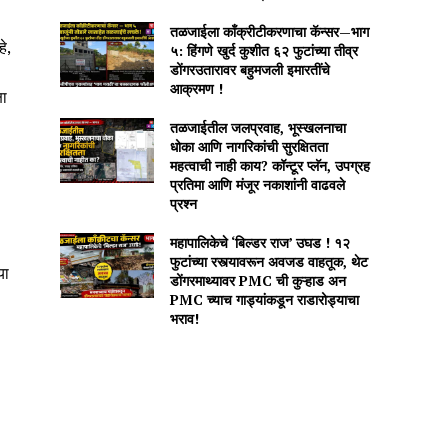
तळजाईला काँक्रीटीकरणाचा कॅन्सर—भाग
े,
५: हिंगणे खुर्द कुशीत ६२ फुटांच्या तीव्र
डोंगरउतारावर बहुमजली इमारतींचे
आक्रमण !
षा
तळजाईतील जलप्रवाह, भूस्खलनाचा
धोका आणि नागरिकांची सुरक्षितता
महत्वाची नाही काय? कॉन्टूर प्लॅन, उपग्रह
प्रतिमा आणि मंजूर नकाशांनी वाढवले
प्रश्न
महापालिकेचे ‘बिल्डर राज’ उघड ! १२
फुटांच्या रस्त्यावरून अवजड वाहतूक, थेट
या
डोंगरमाथ्यावर PMC ची कुऱ्हाड अन
PMC च्याच गाड्यांकडून राडारोड्याचा
भराव!