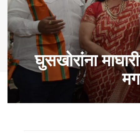
घुसखोरांना माघा
मग