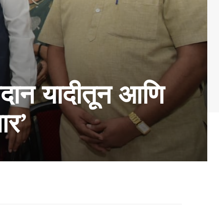
तदान यादीतून आणि
ार’