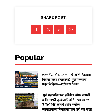
SHARE POST:
Popular
शहरातील डोंगरउतार, माथे आणि टेकड्या
निवासी कशा दाखवल्या? मुख्यमंत्र्यांना
पत्र लिहिणार—श्रीनाथ भिमाले
‘पुणे महापालिकाच’ हद्दीतील डोंगर कापणी
आणि नागरी सुरक्षेसाठी अंतिम जबाबदार!
‘UDCPR’ कायदे आणि सर्वोच्च
न्यायालयाच्या निवाड्यांवरून तरी घ्या धडा!