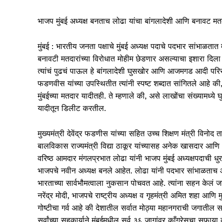
भाजप मुंबई अध्यक्ष बनताच लोढा यांचा बांगलादेशी आणि बनावट मतद
मुंबई : भारतीय जनता पक्षाचे मुंबई अध्यक्ष पदाचे पदभार सांभाळतात
बनावटी मतदारांच्या विरोधात मोहीम छेडणार असल्याचा इशारा दिला 
त्यांचं पुढचं पाऊल हे बांगलादेशी घुसखोर आणि आजमगड आदी परिसरा
फडणवीस यांच्या उपस्थितीत त्यांनी स्पष्ट शब्दात सांगितले आह
मुंबईच्या मतदार यादीतही. ते म्हणाले की, असे लाखोंचा संख्यामध्य
यादीतून डिलीट करतील.
मुख्यमंत्री देवेंद्र फडणीस यांच्या सहित उच्च शिक्षण मंत्री विनोद त
बालविकास राज्यमंत्री विद्या ठाकूर यांच्यासह अनेक खासदार आण
वरिष्ठ आमदार मंगलप्रभात लोढा यांनी भाजप मुंबई अध्यक्षपदाची धु
भाजपचे नवीन अध्यक्ष बनले आहेत. लोढा यांनी पदभार सांभाळताच आ
भारताच्या सार्वभौमत्वाला नुकसान पोचवत आहे. त्यांना सहन केलं जा
नरेंद्र मोदी, भाजपचे राष्ट्रीय अध्यक्ष व गृहमंत्री अमित शहा आणि मु
गोष्टीचा गर्व आहे की देशातील सर्वात मोठ्या महानगराची जगातील सर
सर्वांच्या सहकार्याने मुंबईमधील सर्व ३६ जागांवर काँग्रेसचा सफाया