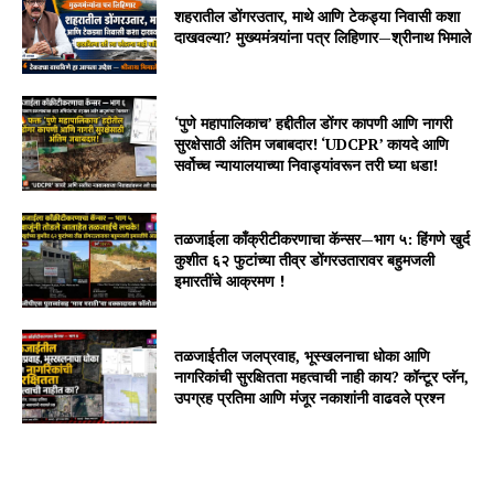
शहरातील डोंगरउतार, माथे आणि टेकड्या निवासी कशा
दाखवल्या? मुख्यमंत्र्यांना पत्र लिहिणार—श्रीनाथ भिमाले
‘पुणे महापालिकाच’ हद्दीतील डोंगर कापणी आणि नागरी
सुरक्षेसाठी अंतिम जबाबदार! ‘UDCPR’ कायदे आणि
सर्वोच्च न्यायालयाच्या निवाड्यांवरून तरी घ्या धडा!
तळजाईला काँक्रीटीकरणाचा कॅन्सर—भाग ५: हिंगणे खुर्द
कुशीत ६२ फुटांच्या तीव्र डोंगरउतारावर बहुमजली
इमारतींचे आक्रमण !
तळजाईतील जलप्रवाह, भूस्खलनाचा धोका आणि
नागरिकांची सुरक्षितता महत्वाची नाही काय? कॉन्टूर प्लॅन,
उपग्रह प्रतिमा आणि मंजूर नकाशांनी वाढवले प्रश्न