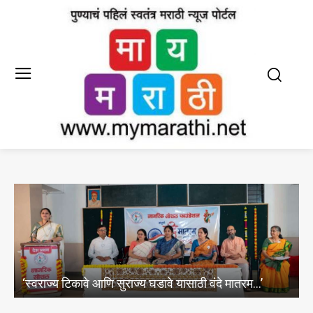
म…’
पुण्यातील टेकड्यांवर बांधकाम विभागाचा’निवासी निवासी’चा ख