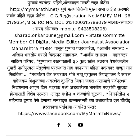
पुण्याचे स्वतंत्र ,पहिले,ऑनलाइन मराठी न्यूज पोर्टल..
http://mymarathi.net/ पुणे महापालिकेची मुख्य सभा लाईव्ह करणारे
सर्वात पहिले न्यूज पोर्टल .. C.G.Registration No.MSME/ MH- 26-
0179354,M.G. RC No. DCL 2131000315798079 मालक-संपादक
: शरद लोणकर( mobile-9423508306)
sharadlonkarpune@gmail.com - State Committe
Member Of Digital Media Editor Journalist Association
Maharshtra *1984 पासून पुण्यात पत्रकारिता, *आजीव सभासद -
अखिल भारतीय मराठी चित्रपट महामंडळ, *आजीव सभासद - महाराष्ट्र
साहित्य परिषद, *पुण्याच्या रस्त्याखाली ३० फुट खोल उतरून पेशवेकालीन
भुयारी पाणीपुरवठा यंत्रणेचा प्रत्यक्षात माग काढणारा पहिला पत्रकार म्हणून मान
मिळविला ... *स्वातंत्र्य वीर सावरकर यांचे नातू प्रफुल्ल चिपळूणकर हे सारस
बागेजवळ भिक्षुकाच्या अवस्थेत दुर्लक्षित जिवन जगत असल्याचे सर्वप्रथम
निदर्शनास आणून दिले *इराक मध्ये अडकलेल्या भारतीय मजुरांची सुटका
होण्यासाठी विशेष प्रयत्न -लातूर मधील ५ तरुणांची सुटका . *निगडीतील २
महिन्यात दुप्पट पैसे देणाऱ्या सनराईज कन्सल्टन्सी च्या तथाकथित एल टीटीइ
हस्तकाचा पर्दाफाश-संबधित फरार
https://www.facebook.com/MyMarathiNews/