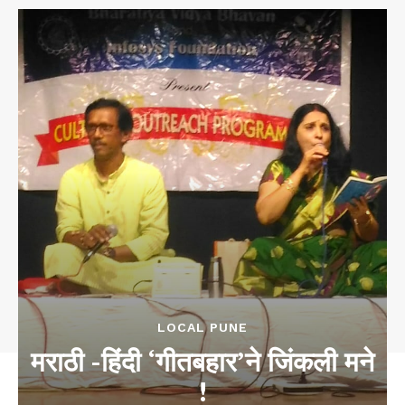
LOCAL PUNE
मराठी -हिंदी ‘गीतबहार’ने जिंकली मने
!