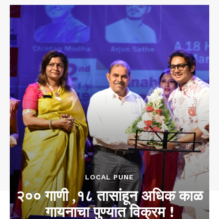
LOCAL PUNE
२०० गाणी ,१८ तासांहून अधिक काळ
गायनाचा पुण्यात विक्रम !