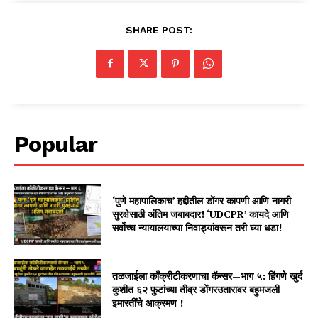
SHARE POST:
Popular
‘पुणे महापालिकाच’ हद्दीतील डोंगर कापणी आणि नागरी
सुरक्षेसाठी अंतिम जबाबदार! ‘UDCPR’ कायदे आणि
सर्वोच्च न्यायालयाच्या निवाड्यांवरून तरी घ्या धडा!
तळजाईला काँक्रीटीकरणाचा कॅन्सर—भाग ५: हिंगणे खुर्द
कुशीत ६२ फुटांच्या तीव्र डोंगरउतारावर बहुमजली
इमारतींचे आक्रमण !