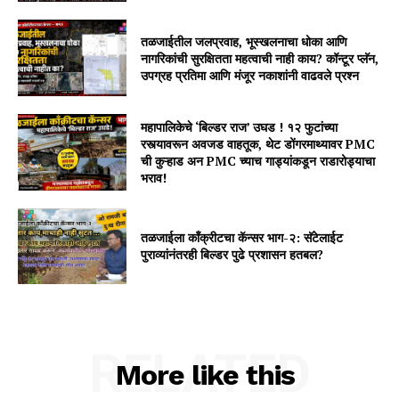
तळजाईतील जलप्रवाह, भूस्खलनाचा धोका आणि
नागरिकांची सुरक्षितता महत्वाची नाही काय? कॉन्टूर प्लॅन,
उपग्रह प्रतिमा आणि मंजूर नकाशांनी वाढवले प्रश्न
महापालिकेचे ‘बिल्डर राज’ उघड ! १२ फुटांच्या
रस्त्यावरून अवजड वाहतूक, थेट डोंगरमाथ्यावर PMC
ची कुऱ्हाड अन PMC च्याच गाड्यांकडून राडारोड्याचा
भराव!
तळजाईला कॉंक्रीटचा कॅन्सर भाग-२: सॅटेलाईट
पुराव्यांनंतरही बिल्डर पुढे प्रशासन हतबल?
RELATED
More like this