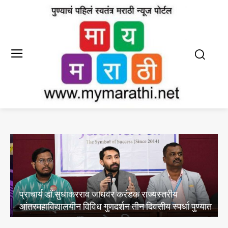
प्राचार्य डॉ.सुधाकरराव जाधवर करंडक राज्यस्तरीय
आंतरमहाविद्यालयीन विविध गुणदर्शन तीन दिवसीय स्पर्धा पुण्यात
व