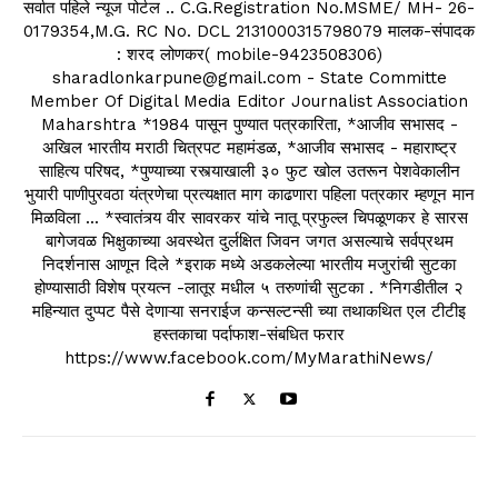
सर्वात पहिले न्यूज पोर्टल .. C.G.Registration No.MSME/ MH- 26-
0179354,M.G. RC No. DCL 2131000315798079 मालक-संपादक
: शरद लोणकर( mobile-9423508306)
sharadlonkarpune@gmail.com - State Committe
Member Of Digital Media Editor Journalist Association
Maharshtra *1984 पासून पुण्यात पत्रकारिता, *आजीव सभासद -
अखिल भारतीय मराठी चित्रपट महामंडळ, *आजीव सभासद - महाराष्ट्र
साहित्य परिषद, *पुण्याच्या रस्त्याखाली ३० फुट खोल उतरून पेशवेकालीन
भुयारी पाणीपुरवठा यंत्रणेचा प्रत्यक्षात माग काढणारा पहिला पत्रकार म्हणून मान
मिळविला ... *स्वातंत्र्य वीर सावरकर यांचे नातू प्रफुल्ल चिपळूणकर हे सारस
बागेजवळ भिक्षुकाच्या अवस्थेत दुर्लक्षित जिवन जगत असल्याचे सर्वप्रथम
निदर्शनास आणून दिले *इराक मध्ये अडकलेल्या भारतीय मजुरांची सुटका
होण्यासाठी विशेष प्रयत्न -लातूर मधील ५ तरुणांची सुटका . *निगडीतील २
महिन्यात दुप्पट पैसे देणाऱ्या सनराईज कन्सल्टन्सी च्या तथाकथित एल टीटीइ
हस्तकाचा पर्दाफाश-संबधित फरार
https://www.facebook.com/MyMarathiNews/