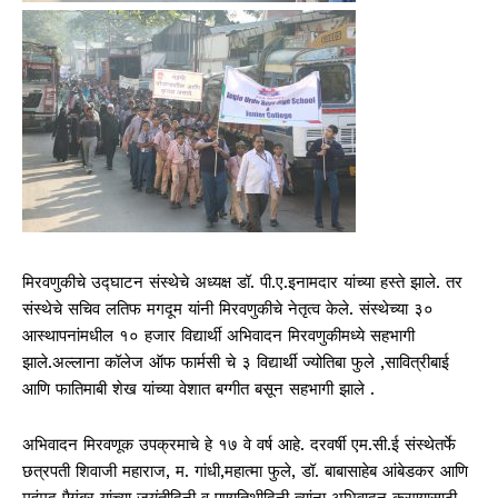
मिरवणुकीचे उद्घाटन संस्थेचे अध्यक्ष डॉ. पी.ए.इनामदार यांच्या हस्ते झाले. तर
संस्थेचे सचिव लतिफ मगदूम यांनी मिरवणुकीचे नेतृत्व केले. संस्थेच्या ३०
आस्थापनांमधील १० हजार विद्यार्थी अभिवादन मिरवणुकीमध्ये सहभागी
झाले.अल्लाना कॉलेज ऑफ फार्मसी चे ३ विद्यार्थी ज्योतिबा फुले ,सावित्रीबाई
आणि फातिमाबी शेख यांच्या वेशात बग्गीत बसून सहभागी झाले .
अभिवादन मिरवणूक उपक्रमाचे हे १७ वे वर्ष आहे. दरवर्षी एम.सी.ई संस्थेतर्फे
छत्रपती शिवाजी महाराज, म. गांधी,महात्मा फुले, डॉ. बाबासाहेब आंबेडकर आणि
महंमद पैगंबर यांच्या जयंतीदिनी व पुण्यतिथीदिनी त्यांना अभिवादन करण्यासाठी