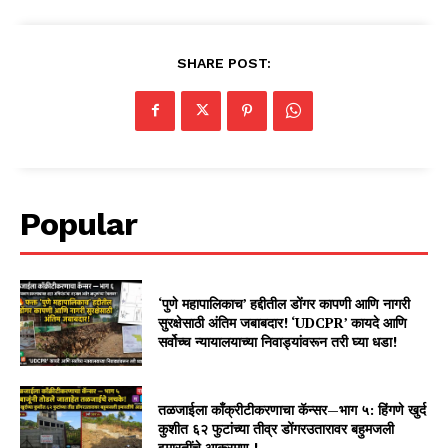
SHARE POST:
Popular
‘पुणे महापालिकाच’ हद्दीतील डोंगर कापणी आणि नागरी
सुरक्षेसाठी अंतिम जबाबदार! ‘UDCPR’ कायदे आणि
सर्वोच्च न्यायालयाच्या निवाड्यांवरून तरी घ्या धडा!
तळजाईला काँक्रीटीकरणाचा कॅन्सर—भाग ५: हिंगणे खुर्द
कुशीत ६२ फुटांच्या तीव्र डोंगरउतारावर बहुमजली
इमारतींचे आक्रमण !