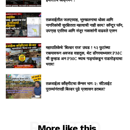
तळजाईतील जलप्रवाह, भूस्खलनाचा धोका आणि
नागरिकांची सुरक्षितता महत्वाची नाही काय? कॉन्टूर प्लॅन,
उपग्रह प्रतिमा आणि मंजूर नकाशांनी वाढवले प्रश्न
महापालिकेचे ‘बिल्डर राज’ उघड ! १२ फुटांच्या
रस्त्यावरून अवजड वाहतूक, थेट डोंगरमाथ्यावर PMC
ची कुऱ्हाड अन PMC च्याच गाड्यांकडून राडारोड्याचा
भराव!
तळजाईला कॉंक्रीटचा कॅन्सर भाग-२: सॅटेलाईट
पुराव्यांनंतरही बिल्डर पुढे प्रशासन हतबल?
RELATED
More like this