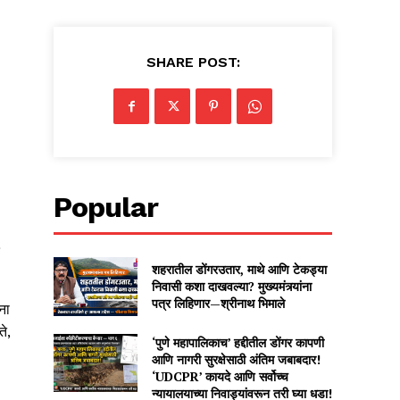
SHARE POST:
Popular
शहरातील डोंगरउतार, माथे आणि टेकड्या
निवासी कशा दाखवल्या? मुख्यमंत्र्यांना
पत्र लिहिणार—श्रीनाथ भिमाले
ना
े,
‘पुणे महापालिकाच’ हद्दीतील डोंगर कापणी
आणि नागरी सुरक्षेसाठी अंतिम जबाबदार!
‘UDCPR’ कायदे आणि सर्वोच्च
न्यायालयाच्या निवाड्यांवरून तरी घ्या धडा!