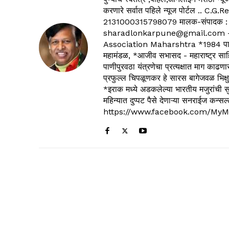
करणारे सर्वात पहिले न्यूज पोर्टल .
2131000315798079 मालक-संपादक :
sharadlonkarpune@gmail.com - 
Association Maharshtra *1984 पासून
महामंडळ, *आजीव सभासद - महाराष्ट्र साहित
पाणीपुरवठा यंत्रणेचा प्रत्यक्षात माग काढणा
प्रफुल्ल चिपळूणकर हे सारस बागेजवळ भिक्षु
*इराक मध्ये अडकलेल्या भारतीय मजुरांची स
महिन्यात दुप्पट पैसे देणाऱ्या सनराईज कन
https://www.facebook.com/MyM