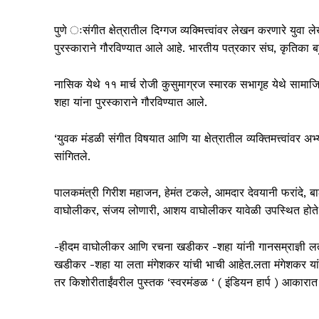
पुणे ःसंगीत क्षेत्रातील दिग्गज व्यक्मित्त्वांवर लेखन करणारे य
पुरस्काराने गौरविण्यात आले आहे. भारतीय पत्रकार संघ, कृतिका बहुद्
नासिक येथे ११ मार्च रोजी कुसुमाग्रज स्मारक सभागृह येथे सामाजि
शहा यांना पुरस्काराने गौरविण्यात आले.
‘युवक मंडळी संगीत विषयात आणि या क्षेत्रातील व्यक्तिमत्त्वांवर
सांगितले.
पालकमंत्री गिरीश महाजन, हेमंत टकले, आमदार देवयानी फरांदे, ब
वाघोलीकर, संजय लोणारी, आशय वाघोलीकर यावेळी उपस्थित होते
-हीदम वाघोलीकर आणि रचना खडीकर -शहा यांनी गानसम्राज्ञी लत
खडीकर -शहा या लता मंगेशकर यांची भाची आहेत.लता मंगेशकर यांच्
तर किशोरीताईंवरील पुस्तक ‘स्वरमंङळ ‘ ( इंडियन हार्प ) आकारा