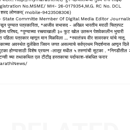
. C.G.Registration No.MSME/ MH- 26-0179354,M.G. RC No. DCL
 शरद लोणकर( mobile-9423508306)
State Committe Member Of Digital Media Editor Journali
 पुण्यात पत्रकारिता, *आजीव सभासद - अखिल भारतीय मराठी चित्रपट
्य परिषद, *पुण्याच्या रस्त्याखाली ३० फुट खोल उतरून पेशवेकालीन भुयारी
रा पहिला पत्रकार म्हणून मान मिळविला ... *स्वातंत्र्य वीर सावरकर यांचे नातू
काच्या अवस्थेत दुर्लक्षित जिवन जगत असल्याचे सर्वप्रथम निदर्शनास आणून दिले
ुटका होण्यासाठी विशेष प्रयत्न -लातूर मधील ५ तरुणांची सुटका . *निगडीतील 
्सल्टन्सी च्या तथाकथित एल टीटीइ हस्तकाचा पर्दाफाश-संबधित फरार
arathiNews/