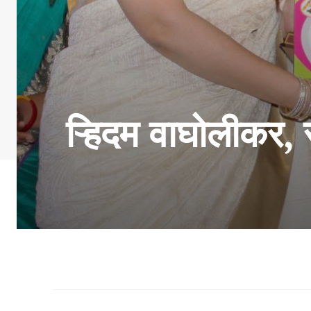
ऱ्हिदम वाघोलीकर,