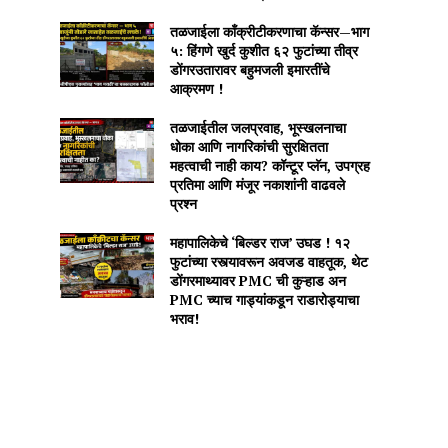
तळजाईला काँक्रीटीकरणाचा कॅन्सर—भाग
५: हिंगणे खुर्द कुशीत ६२ फुटांच्या तीव्र
डोंगरउतारावर बहुमजली इमारतींचे
आक्रमण !
तळजाईतील जलप्रवाह, भूस्खलनाचा
धोका आणि नागरिकांची सुरक्षितता
महत्वाची नाही काय? कॉन्टूर प्लॅन, उपग्रह
प्रतिमा आणि मंजूर नकाशांनी वाढवले
प्रश्न
महापालिकेचे ‘बिल्डर राज’ उघड ! १२
फुटांच्या रस्त्यावरून अवजड वाहतूक, थेट
डोंगरमाथ्यावर PMC ची कुऱ्हाड अन
PMC च्याच गाड्यांकडून राडारोड्याचा
भराव!