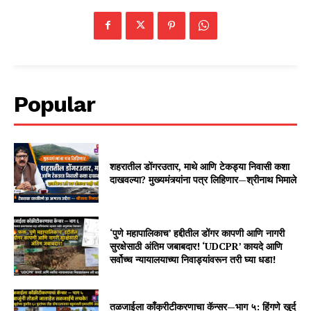
Popular
शहरातील डोंगरउतार, माथे आणि टेकड्या निवासी कशा
दाखवल्या? मुख्यमंत्र्यांना पत्र लिहिणार—श्रीनाथ भिमाले
‘पुणे महापालिकाच’ हद्दीतील डोंगर कापणी आणि नागरी
सुरक्षेसाठी अंतिम जबाबदार! ‘UDCPR’ कायदे आणि
सर्वोच्च न्यायालयाच्या निवाड्यांवरून तरी घ्या धडा!
तळजाईला काँक्रीटीकरणाचा कॅन्सर—भाग ५: हिंगणे खुर्द