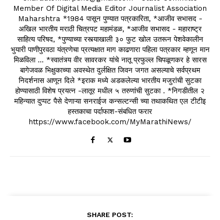
Member Of Digital Media Editor Journalist Association
Maharshtra *1984 पासून पुण्यात पत्रकारिता, *आजीव सभासद -
अखिल भारतीय मराठी चित्रपट महामंडळ, *आजीव सभासद - महाराष्ट्र
साहित्य परिषद, *पुण्याच्या रस्त्याखाली ३० फुट खोल उतरून पेशवेकालीन
भुयारी पाणीपुरवठा यंत्रणेचा प्रत्यक्षात माग काढणारा पहिला पत्रकार म्हणून मान
मिळविला ... *स्वातंत्र्य वीर सावरकर यांचे नातू प्रफुल्ल चिपळूणकर हे सारस
बागेजवळ भिक्षुकाच्या अवस्थेत दुर्लक्षित जिवन जगत असल्याचे सर्वप्रथम
निदर्शनास आणून दिले *इराक मध्ये अडकलेल्या भारतीय मजुरांची सुटका
होण्यासाठी विशेष प्रयत्न -लातूर मधील ५ तरुणांची सुटका . *निगडीतील २
महिन्यात दुप्पट पैसे देणाऱ्या सनराईज कन्सल्टन्सी च्या तथाकथित एल टीटीइ
हस्तकाचा पर्दाफाश-संबधित फरार
https://www.facebook.com/MyMarathiNews/
SHARE POST: