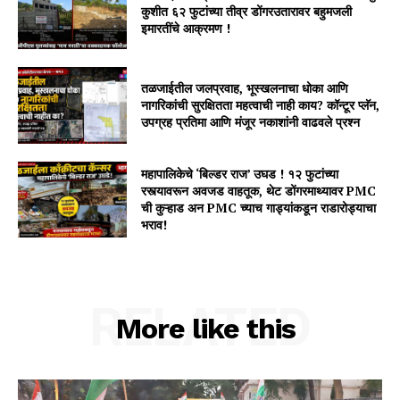
कुशीत ६२ फुटांच्या तीव्र डोंगरउतारावर बहुमजली
इमारतींचे आक्रमण !
तळजाईतील जलप्रवाह, भूस्खलनाचा धोका आणि
नागरिकांची सुरक्षितता महत्वाची नाही काय? कॉन्टूर प्लॅन,
उपग्रह प्रतिमा आणि मंजूर नकाशांनी वाढवले प्रश्न
महापालिकेचे ‘बिल्डर राज’ उघड ! १२ फुटांच्या
रस्त्यावरून अवजड वाहतूक, थेट डोंगरमाथ्यावर PMC
ची कुऱ्हाड अन PMC च्याच गाड्यांकडून राडारोड्याचा
भराव!
RELATED
More like this