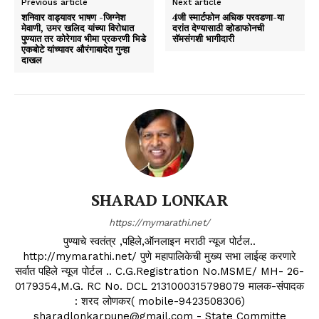
Previous article
Next article
शनिवार वाड्यावर भाषण -जिग्नेश
4जी स्मार्टफोन अधिक परवडणा-या
मेवाणी, उमर खलिद यांच्या विरोधात
दरांत देण्यासाठी व्होडाफोनची
पुण्यात तर कोरेगाव भीमा प्रकरणी भिडे
सॅमसंगशी भागीदारी
एकबोटे यांच्यावर औरंगाबादेत गुन्हा
दाखल
SHARAD LONKAR
https://mymarathi.net/
पुण्याचे स्वतंत्र ,पहिले,ऑनलाइन मराठी न्यूज पोर्टल..
http://mymarathi.net/ पुणे महापालिकेची मुख्य सभा लाईव्ह करणारे
सर्वात पहिले न्यूज पोर्टल .. C.G.Registration No.MSME/ MH- 26-
0179354,M.G. RC No. DCL 2131000315798079 मालक-संपादक
: शरद लोणकर( mobile-9423508306)
sharadlonkarpune@gmail.com - State Committe