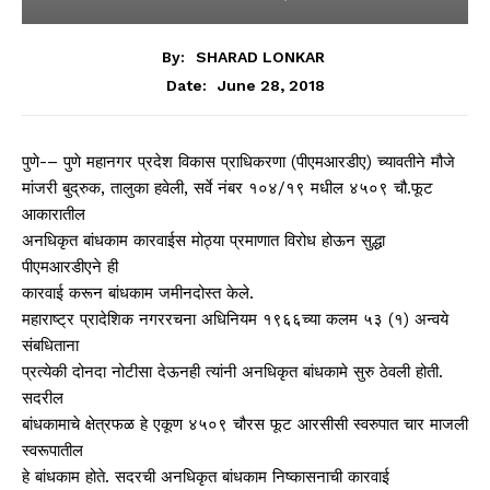
By:
SHARAD LONKAR
June 28, 2018
Date:
पुणे-– पुणे महानगर प्रदेश विकास प्राधिकरणा (पीएमआरडीए) च्यावतीने मौजे
मांजरी बुद्रुक, तालुका हवेली, सर्वे नंबर १०४/१९ मधील ४५०९ चौ.फूट
आकारातील
अनधिकृत बांधकाम कारवाईस मोठ्या प्रमाणात विरोध होऊन सुद्धा
पीएमआरडीएने ही
कारवाई करून बांधकाम जमीनदोस्त केले.
महाराष्ट्र प्रादेशिक नगररचना अधिनियम १९६६च्या कलम ५३ (१) अन्वये
संबधिताना
प्रत्येकी दोनदा नोटीसा देऊनही त्यांनी अनधिकृत बांधकामे सुरु ठेवली होती.
सदरील
बांधकामाचे क्षेत्रफळ हे एकूण ४५०९ चौरस फूट आरसीसी स्वरुपात चार माजली
स्वरूपातील
हे बांधकाम होते. सदरची अनधिकृत बांधकाम निष्कासनाची कारवाई