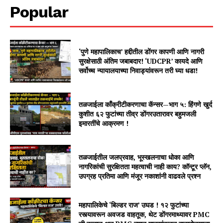
Popular
‘पुणे महापालिकाच’ हद्दीतील डोंगर कापणी आणि नागरी
सुरक्षेसाठी अंतिम जबाबदार! ‘UDCPR’ कायदे आणि
सर्वोच्च न्यायालयाच्या निवाड्यांवरून तरी घ्या धडा!
तळजाईला काँक्रीटीकरणाचा कॅन्सर—भाग ५: हिंगणे खुर्द
कुशीत ६२ फुटांच्या तीव्र डोंगरउतारावर बहुमजली
इमारतींचे आक्रमण !
तळजाईतील जलप्रवाह, भूस्खलनाचा धोका आणि
नागरिकांची सुरक्षितता महत्वाची नाही काय? कॉन्टूर प्लॅन,
उपग्रह प्रतिमा आणि मंजूर नकाशांनी वाढवले प्रश्न
महापालिकेचे ‘बिल्डर राज’ उघड ! १२ फुटांच्या
रस्त्यावरून अवजड वाहतूक, थेट डोंगरमाथ्यावर PMC