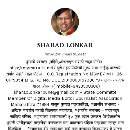
SHARAD LONKAR
https://mymarathi.net/
पुण्याचे स्वतंत्र ,पहिले,ऑनलाइन मराठी न्यूज पोर्टल..
http://mymarathi.net/ पुणे महापालिकेची मुख्य सभा लाईव्ह करणारे
सर्वात पहिले न्यूज पोर्टल .. C.G.Registration No.MSME/ MH- 26-
0179354,M.G. RC No. DCL 2131000315798079 मालक-संपादक
: शरद लोणकर( mobile-9423508306)
sharadlonkarpune@gmail.com - State Committe
Member Of Digital Media Editor Journalist Association
Maharshtra *1984 पासून पुण्यात पत्रकारिता, *आजीव सभासद -
अखिल भारतीय मराठी चित्रपट महामंडळ, *आजीव सभासद - महाराष्ट्र
साहित्य परिषद, *पुण्याच्या रस्त्याखाली ३० फुट खोल उतरून पेशवेकालीन
भुयारी पाणीपुरवठा यंत्रणेचा प्रत्यक्षात माग काढणारा पहिला पत्रकार म्हणून मान
मिळविला ... *स्वातंत्र्य वीर सावरकर यांचे नातू प्रफुल्ल चिपळूणकर हे सारस