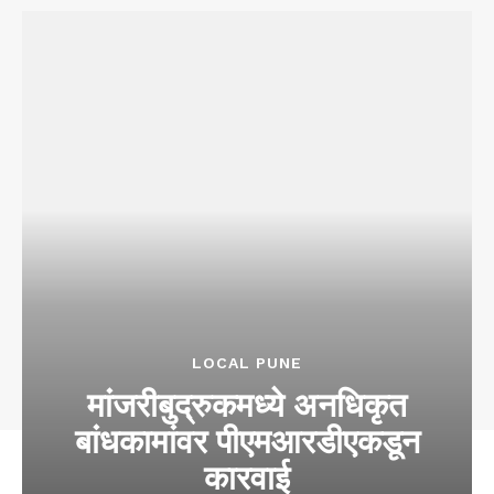
LOCAL PUNE
मांजरीबुद्रुकमध्ये अनधिकृत
बांधकामांवर पीएमआरडीएकडून
कारवाई