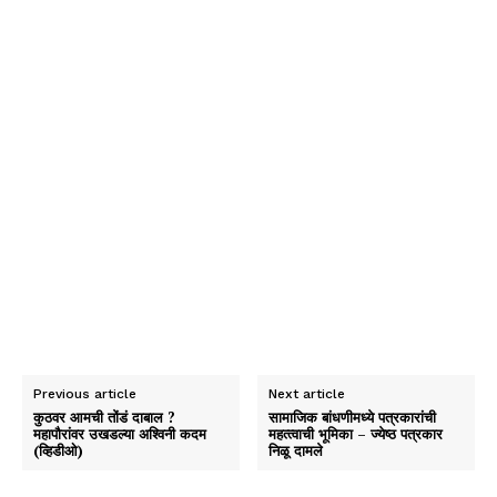
Previous article
Next article
कुठवर आमची तोंडं दाबाल ?
सामाजिक बांधणीमध्‍ये पत्रकारांची
महापौरांवर उखडल्या अश्विनी कदम
महत्‍त्‍वाची भूमिका – ज्‍येष्‍ठ पत्रकार
(व्हिडीओ)
निळू दामले