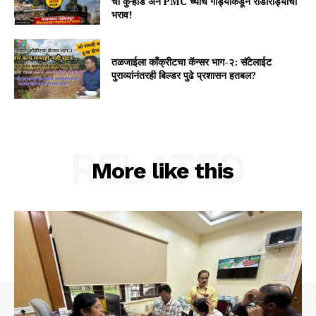
ची कुऱ्हाड अन PMC च्याच गाड्यांकडून राडारोड्याचा
भराव!
तळजाईला कॉंक्रीटचा कॅन्सर भाग-२: सॅटेलाईट
पुराव्यांनंतरही बिल्डर पुढे प्रशासन हतबल?
RELATED
More like this