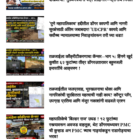
‘पुणे महापालिकाच’ हद्दीतील डोंगर कापणी आणि नागरी
सुरक्षेसाठी अंतिम जबाबदार! ‘UDCPR’ कायदे आणि
सर्वोच्च न्यायालयाच्या निवाड्यांवरून तरी घ्या धडा!
तळजाईला काँक्रीटीकरणाचा कॅन्सर—भाग ५: हिंगणे खुर्द
कुशीत ६२ फुटांच्या तीव्र डोंगरउतारावर बहुमजली
इमारतींचे आक्रमण !
तळजाईतील जलप्रवाह, भूस्खलनाचा धोका आणि
नागरिकांची सुरक्षितता महत्वाची नाही काय? कॉन्टूर प्लॅन,
उपग्रह प्रतिमा आणि मंजूर नकाशांनी वाढवले प्रश्न
महापालिकेचे ‘बिल्डर राज’ उघड ! १२ फुटांच्या
रस्त्यावरून अवजड वाहतूक, थेट डोंगरमाथ्यावर PMC
ची कुऱ्हाड अन PMC च्याच गाड्यांकडून राडारोड्याचा
भराव!