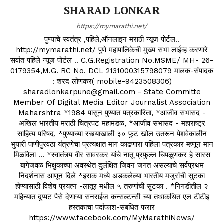
SHARAD LONKAR
https://mymarathi.net/
पुण्याचे स्वतंत्र ,पहिले,ऑनलाइन मराठी न्यूज पोर्टल..
http://mymarathi.net/ पुणे महापालिकेची मुख्य सभा लाईव्ह करणारे
सर्वात पहिले न्यूज पोर्टल .. C.G.Registration No.MSME/ MH- 26-
0179354,M.G. RC No. DCL 2131000315798079 मालक-संपादक
: शरद लोणकर( mobile-9423508306)
sharadlonkarpune@gmail.com - State Committe
Member Of Digital Media Editor Journalist Association
Maharshtra *1984 पासून पुण्यात पत्रकारिता, *आजीव सभासद -
अखिल भारतीय मराठी चित्रपट महामंडळ, *आजीव सभासद - महाराष्ट्र
साहित्य परिषद, *पुण्याच्या रस्त्याखाली ३० फुट खोल उतरून पेशवेकालीन
भुयारी पाणीपुरवठा यंत्रणेचा प्रत्यक्षात माग काढणारा पहिला पत्रकार म्हणून मान
मिळविला ... *स्वातंत्र्य वीर सावरकर यांचे नातू प्रफुल्ल चिपळूणकर हे सारस
बागेजवळ भिक्षुकाच्या अवस्थेत दुर्लक्षित जिवन जगत असल्याचे सर्वप्रथम
निदर्शनास आणून दिले *इराक मध्ये अडकलेल्या भारतीय मजुरांची सुटका
होण्यासाठी विशेष प्रयत्न -लातूर मधील ५ तरुणांची सुटका . *निगडीतील २
महिन्यात दुप्पट पैसे देणाऱ्या सनराईज कन्सल्टन्सी च्या तथाकथित एल टीटीइ
हस्तकाचा पर्दाफाश-संबधित फरार
https://www.facebook.com/MyMarathiNews/