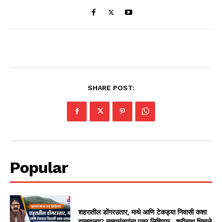
SHARE POST:
Popular
शहरातील डोंगरउतार, माथे आणि टेकड्या निवासी कशा
दाखवल्या? मुख्यमंत्र्यांना पत्र लिहिणार—श्रीनाथ भिमाले