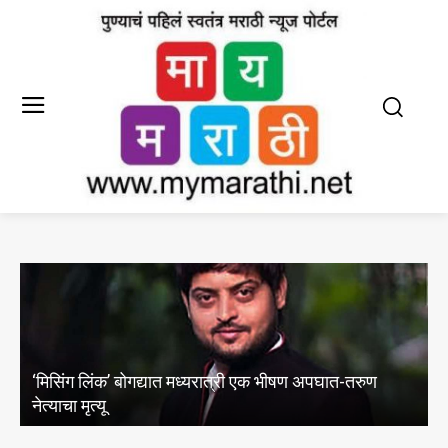
‘मिसिंग लिंक’ बोगद्यात मध्यरात्री एक भीषण अपघात-तरुण
म
नेत्याचा मृत्यू
स