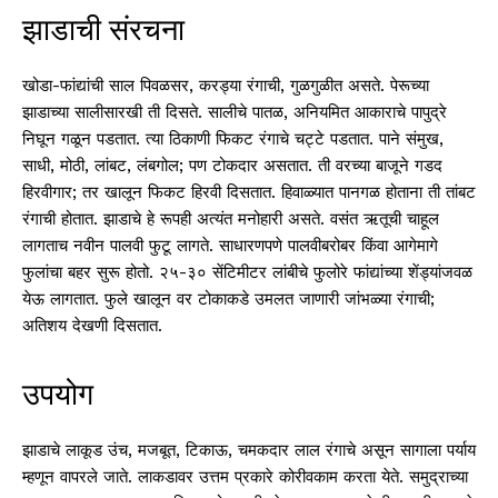
झाडाची संरचना
खोडा-फांद्यांची साल पिवळसर, करड्या रंगाची, गुळगुळीत असते. पेरूच्या
झाडाच्या सालीसारखी ती दिसते. सालीचे पातळ, अनियमित आकाराचे पापुद्रे
निघून गळून पडतात. त्या ठिकाणी फिकट रंगाचे चट्टे पडतात. पाने संमुख,
साधी, मोठी, लांबट, लंबगोल; पण टोकदार असतात. ती वरच्या बाजूने गडद
हिरवीगार; तर खालून फिकट हिरवी दिसतात. हिवाळ्यात पानगळ होताना ती तांबट
रंगाची होतात. झाडाचे हे रूपही अत्यंत मनोहारी असते. वसंत ऋतूची चाहूल
लागताच नवीन पालवी फुटू लागते. साधारणपणे पालवीबरोबर किंवा आगेमागे
फुलांचा बहर सुरू होतो. २५-३० सेंटिमीटर लांबीचे फुलोरे फांद्यांच्या शेंड्यांजवळ
येऊ लागतात. फुले खालून वर टोकाकडे उमलत जाणारी जांभळ्या रंगाची;
अतिशय देखणी दिसतात.
उपयोग
झाडाचे लाकूड उंच, मजबूत, टिकाऊ, चमकदार लाल रंगाचे असून सागाला पर्याय
म्हणून वापरले जाते. लाकडावर उत्तम प्रकारे कोरीवकाम करता येते. समुद्राच्या