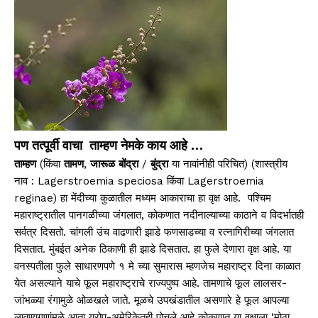
पण तत्पूर्वी वाचा ताम्हण नेमके काय आहे …
ताम्हण
(किंवा
तामण
,
जारूळ
बोंद्रा
/
बुंद्रा
या नावांनीही परिचित) (शास्त्रीय
नाव : Lagerstroemia speciosa किंवा Lagerstroemia
reginae) हा मेंदीच्या कुळातील मध्यम आकाराचा हा वृक्ष आहे. पश्चिम
महाराष्ट्रातील पानगळीच्या जंगलात, कोकणात नदीनाल्याच्या काठाने व विदर्भातही
सर्वत्र दिसतो. चांगली उंच वाढणारी झाडे फणसाडच्या व रत्‍नागिरीच्या जंगलात
दिसतात. मुंबईत अनेक ठिकाणी ही झाडे दिसतात. हा फुले देणारा वृक्ष आहे. या
वनस्पतीला फुले साधारणपणे १ मे च्या सुमारास म्हणजेच महाराष्ट्र दिना काळात
येत असल्याने याचे फूल महाराष्ट्राचे राज्यपुष्प आहे. तामणाचे फूल लालसर-
जांभळ्या रंगामुळे ओळखले जाते. मूळचे उपखंडातील असणारे हे फूल आपल्या
लावण्यगुणांमुळे आता युरोप-अमेरिकेतही पोचले आहे कोकणात या वृक्षाला ‘मोठा