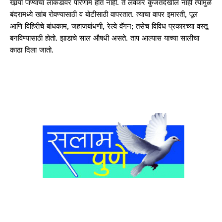
खार्‍या पाण्याचा लाकडावर परिणाम होत नाही. ते लवकर कुजतदेखील नाही त्यामुळे
बंदरामध्ये खांब रोवण्यासाठी व बोटीसाठी वापरतात. त्याचा वापर इमारती, पूल
आणि विहिरीचे बांधकाम, जहाजबांधणी, रेल्वे वॅगन; तसेच विविध प्रकारच्या वस्तू
बनविण्यासाठी होतो. झाडाचे साल औषधी असते. ताप आल्यास याच्या सालीचा
काढा दिला जातो.