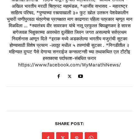
अखिल भारतीय मराठी चित्रपट महामंडळ, *आजीव सभासद - महाराष्ट्र
साहित्य परिषद, *पुण्याच्या रस्त्याखाली ३० फुट खोल उतरून पेशवेकालीन
भुयारी पाणीपुरवठा यंत्रणेचा प्रत्यक्षात माग काढणारा पहिला पत्रकार म्हणून मान
मिळविला ... *स्वातंत्र्य वीर सावरकर यांचे नातू प्रफुल्ल चिपळूणकर हे सारस
बागेजवळ भिक्षुकाच्या अवस्थेत दुर्लक्षित जिवन जगत असल्याचे सर्वप्रथम
निदर्शनास आणून दिले *इराक मध्ये अडकलेल्या भारतीय मजुरांची सुटका
होण्यासाठी विशेष प्रयत्न -लातूर मधील ५ तरुणांची सुटका . *निगडीतील २
महिन्यात दुप्पट पैसे देणाऱ्या सनराईज कन्सल्टन्सी च्या तथाकथित एल टीटीइ
हस्तकाचा पर्दाफाश-संबधित फरार
https://www.facebook.com/MyMarathiNews/
SHARE POST: