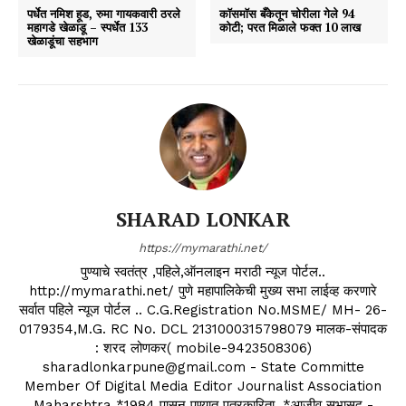
पर्धेत नमिश हूड, रुमा गायकवारी ठरले
काॅसमाॅस बँकेतून चाेरीला गेले 94
महागडे खेळाडू – स्पर्धेत 133
काेटी; परत मिळाले फक्त 10 लाख
खेळाडूंचा सहभाग
SHARAD LONKAR
https://mymarathi.net/
पुण्याचे स्वतंत्र ,पहिले,ऑनलाइन मराठी न्यूज पोर्टल..
http://mymarathi.net/ पुणे महापालिकेची मुख्य सभा लाईव्ह करणारे
सर्वात पहिले न्यूज पोर्टल .. C.G.Registration No.MSME/ MH- 26-
0179354,M.G. RC No. DCL 2131000315798079 मालक-संपादक
: शरद लोणकर( mobile-9423508306)
sharadlonkarpune@gmail.com - State Committe
Member Of Digital Media Editor Journalist Association
Maharshtra *1984 पासून पुण्यात पत्रकारिता, *आजीव सभासद -