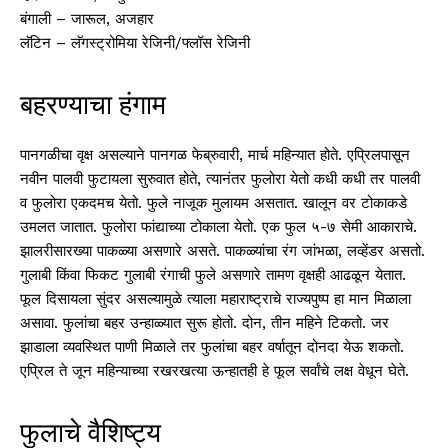
बंगाली – जारूल, अजहार
लॅटिन – लॅगस्ट्रोमिया रेजिनी/फ्लॉस रेजिनी
बहरण्याचा हंगाम
पानगळीचा वृक्ष असल्याने पानगळ फेब्रुवारी, मार्च महिन्यात होते. एप्रिलपासून
नवीन पालवी फुटायला सुरुवात होते, त्यानंतर फुलोरा येतो कधी कधी तर पालवी
व फुलोरा एकदमच येतो. फुले नाजूक मुलायम असतात. खालून वर टोकाकडे
उमलत जातात. फुलोरा फांद्याच्या टोकाला येतो. एक फुल ५-७ सेमी आकाराचे.
झालरीसारख्या पाकळ्या असणारे असते. पाकळ्यांचा रंग जांभळा, लव्हेंडर असतो.
गुलाबी किंवा फिकट गुलाबी रंगाची फुले असणारे तामण वृक्षही आढळून येतात.
फूल दिसायला सुंदर असल्यामुळे त्याला महाराष्ट्राचे राज्यपुष्प हा मान मिळाला
असावा. फुलांचा बहर उन्हाळ्यात सुरू होतो. दोन, तीन महिने टिकतो. जर
झाडाला व्यवस्थित पाणी मिळाले तर फुलांचा बहर वर्षातून दोनदा येऊ शकतो.
एप्रिल ते जून महिन्याच्या रखरखत्या ऊन्हातही हे फूल सर्वांचे लक्ष वेधून घेते.
फुलाचे वैशिष्ट्य