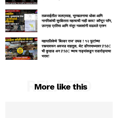
तळजाईतील जलप्रवाह, भूस्खलनाचा धोका आणि
नागरिकांची सुरक्षितता महत्वाची नाही काय? कॉन्टूर प्लॅन,
उपग्रह प्रतिमा आणि मंजूर नकाशांनी वाढवले प्रश्न
महापालिकेचे ‘बिल्डर राज’ उघड ! १२ फुटांच्या
रस्त्यावरून अवजड वाहतूक, थेट डोंगरमाथ्यावर PMC
ची कुऱ्हाड अन PMC च्याच गाड्यांकडून राडारोड्याचा
भराव!
RELATED
More like this