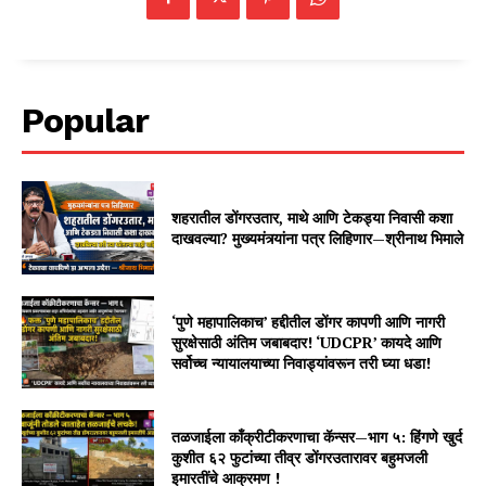
Popular
शहरातील डोंगरउतार, माथे आणि टेकड्या निवासी कशा
दाखवल्या? मुख्यमंत्र्यांना पत्र लिहिणार—श्रीनाथ भिमाले
‘पुणे महापालिकाच’ हद्दीतील डोंगर कापणी आणि नागरी
सुरक्षेसाठी अंतिम जबाबदार! ‘UDCPR’ कायदे आणि
सर्वोच्च न्यायालयाच्या निवाड्यांवरून तरी घ्या धडा!
तळजाईला काँक्रीटीकरणाचा कॅन्सर—भाग ५: हिंगणे खुर्द
कुशीत ६२ फुटांच्या तीव्र डोंगरउतारावर बहुमजली
इमारतींचे आक्रमण !