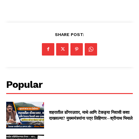
SHARE POST:
Popular
शहरातील डोंगरउतार, माथे आणि टेकड्या निवासी कशा
दाखवल्या? मुख्यमंत्र्यांना पत्र लिहिणार—श्रीनाथ भिमाले