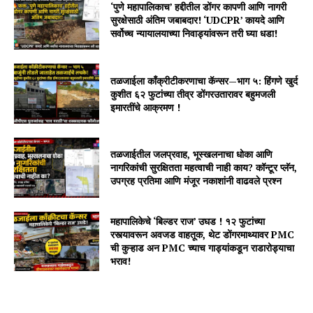
‘पुणे महापालिकाच’ हद्दीतील डोंगर कापणी आणि नागरी
सुरक्षेसाठी अंतिम जबाबदार! ‘UDCPR’ कायदे आणि
सर्वोच्च न्यायालयाच्या निवाड्यांवरून तरी घ्या धडा!
तळजाईला काँक्रीटीकरणाचा कॅन्सर—भाग ५: हिंगणे खुर्द
कुशीत ६२ फुटांच्या तीव्र डोंगरउतारावर बहुमजली
इमारतींचे आक्रमण !
तळजाईतील जलप्रवाह, भूस्खलनाचा धोका आणि
नागरिकांची सुरक्षितता महत्वाची नाही काय? कॉन्टूर प्लॅन,
उपग्रह प्रतिमा आणि मंजूर नकाशांनी वाढवले प्रश्न
महापालिकेचे ‘बिल्डर राज’ उघड ! १२ फुटांच्या
रस्त्यावरून अवजड वाहतूक, थेट डोंगरमाथ्यावर PMC
ची कुऱ्हाड अन PMC च्याच गाड्यांकडून राडारोड्याचा
भराव!