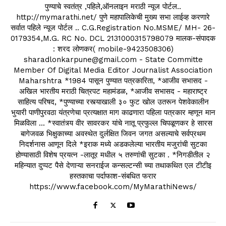
पुण्याचे स्वतंत्र ,पहिले,ऑनलाइन मराठी न्यूज पोर्टल..
http://mymarathi.net/ पुणे महापालिकेची मुख्य सभा लाईव्ह करणारे
सर्वात पहिले न्यूज पोर्टल .. C.G.Registration No.MSME/ MH- 26-
0179354,M.G. RC No. DCL 2131000315798079 मालक-संपादक
: शरद लोणकर( mobile-9423508306)
sharadlonkarpune@gmail.com - State Committe
Member Of Digital Media Editor Journalist Association
Maharshtra *1984 पासून पुण्यात पत्रकारिता, *आजीव सभासद -
अखिल भारतीय मराठी चित्रपट महामंडळ, *आजीव सभासद - महाराष्ट्र
साहित्य परिषद, *पुण्याच्या रस्त्याखाली ३० फुट खोल उतरून पेशवेकालीन
भुयारी पाणीपुरवठा यंत्रणेचा प्रत्यक्षात माग काढणारा पहिला पत्रकार म्हणून मान
मिळविला ... *स्वातंत्र्य वीर सावरकर यांचे नातू प्रफुल्ल चिपळूणकर हे सारस
बागेजवळ भिक्षुकाच्या अवस्थेत दुर्लक्षित जिवन जगत असल्याचे सर्वप्रथम
निदर्शनास आणून दिले *इराक मध्ये अडकलेल्या भारतीय मजुरांची सुटका
होण्यासाठी विशेष प्रयत्न -लातूर मधील ५ तरुणांची सुटका . *निगडीतील २
महिन्यात दुप्पट पैसे देणाऱ्या सनराईज कन्सल्टन्सी च्या तथाकथित एल टीटीइ
हस्तकाचा पर्दाफाश-संबधित फरार
https://www.facebook.com/MyMarathiNews/