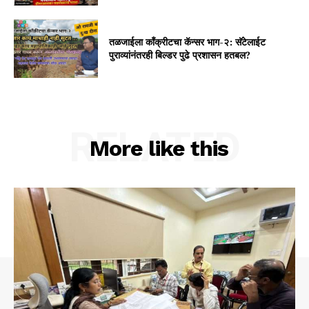
तळजाईला कॉंक्रीटचा कॅन्सर भाग-२: सॅटेलाईट
पुराव्यांनंतरही बिल्डर पुढे प्रशासन हतबल?
RELATED
More like this