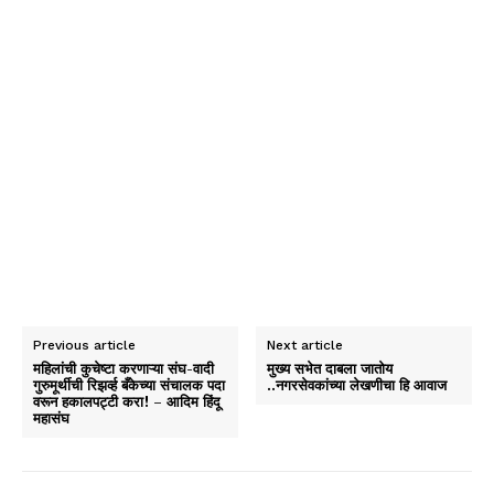
Previous article
Next article
महिलांची कुचेष्टा करणाऱ्या संघ-वादी
मुख्य सभेत दाबला जातोय
गुरुमूर्थीची रिझर्व्ह बँकेच्या संचालक पदा
..नगरसेवकांच्या लेखणीचा हि आवाज
वरून हकालपट्टी करा! – आदिम हिंदू
महासंघ