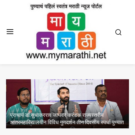
प्राचार्य डॉ.सुधाकरराव जाधवर करंडक राज्यस्तरीय
आंतरमहाविद्यालयीन विविध गुणदर्शन तीन दिवसीय स्पर्धा पुण्यात
व