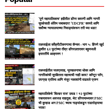
‘पुणे महापालिकाच’ हद्दीतील डोंगर कापणी आणि नागरी
सुरक्षेसाठी अंतिम जबाबदार! ‘UDCPR’ कायदे आणि
सर्वोच्च न्यायालयाच्या निवाड्यांवरून तरी घ्या धडा!
तळजाईला काँक्रीटीकरणाचा कॅन्सर—भाग ५: हिंगणे खुर्द
कुशीत ६२ फुटांच्या तीव्र डोंगरउतारावर बहुमजली
इमारतींचे आक्रमण !
तळजाईतील जलप्रवाह, भूस्खलनाचा धोका आणि
नागरिकांची सुरक्षितता महत्वाची नाही काय? कॉन्टूर प्लॅन,
उपग्रह प्रतिमा आणि मंजूर नकाशांनी वाढवले प्रश्न
महापालिकेचे ‘बिल्डर राज’ उघड ! १२ फुटांच्या
रस्त्यावरून अवजड वाहतूक, थेट डोंगरमाथ्यावर PMC
ची कुऱ्हाड अन PMC च्याच गाड्यांकडून राडारोड्याचा
भराव!