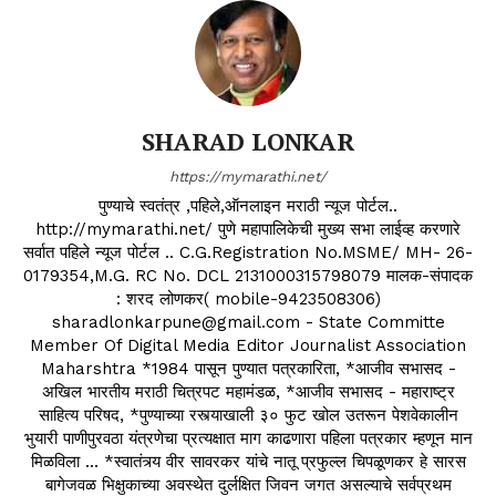
SHARAD LONKAR
https://mymarathi.net/
पुण्याचे स्वतंत्र ,पहिले,ऑनलाइन मराठी न्यूज पोर्टल..
http://mymarathi.net/ पुणे महापालिकेची मुख्य सभा लाईव्ह करणारे
सर्वात पहिले न्यूज पोर्टल .. C.G.Registration No.MSME/ MH- 26-
0179354,M.G. RC No. DCL 2131000315798079 मालक-संपादक
: शरद लोणकर( mobile-9423508306)
sharadlonkarpune@gmail.com - State Committe
Member Of Digital Media Editor Journalist Association
Maharshtra *1984 पासून पुण्यात पत्रकारिता, *आजीव सभासद -
अखिल भारतीय मराठी चित्रपट महामंडळ, *आजीव सभासद - महाराष्ट्र
साहित्य परिषद, *पुण्याच्या रस्त्याखाली ३० फुट खोल उतरून पेशवेकालीन
भुयारी पाणीपुरवठा यंत्रणेचा प्रत्यक्षात माग काढणारा पहिला पत्रकार म्हणून मान
मिळविला ... *स्वातंत्र्य वीर सावरकर यांचे नातू प्रफुल्ल चिपळूणकर हे सारस
बागेजवळ भिक्षुकाच्या अवस्थेत दुर्लक्षित जिवन जगत असल्याचे सर्वप्रथम