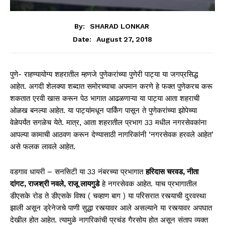
By:
SHARAD LONKAR
August 27, 2018
Date:
पुणे- राहण्यायोग्य शहरातील म्हणजे पुणेकरांच्या पुणेरी पाट्या या जगप्रसिद्ध
आहेत. अगदी शेलक्या शब्दात समोरच्याचा अपमान करणे हे फक्त पुणेकरच करू
शकतात एरवी खास करून पेठ भागात आढळणाऱ्या या पाट्या आता शहराची
ओळख बनल्या आहेत. या पाट्यांमधून पार्किंग पासून ते पुणेकरांच्या झोपेच्या
वेळेपर्यंत सगळेच येते. मात्र, आता शहरातील प्रभाग 33 मधील नगरसेवकांना
आपल्या कामाची आठवण करून देण्यासाठी नागरिकांनी ‘नगरसेवक हरवले आहेत’
असे फलक लावले आहेत.
वडगाव धायरी – सनसिटी या 33 नंबरच्या प्रभागात
हरिदास चरवड, नीता
दांगट, राजश्री नवले, राजू लायगुडे
हे नगरसेवक आहेत. याच प्रभागातील
डीएसके रोड ते डीएसके विश्व ( चव्हाण बाग ) या परिसरात रस्त्याची दुरवस्था
झाली असून ड्रेनेजचे पाणी सुद्धा रस्त्यावर आले असल्याने या रस्त्यावर अपघात
देखील होत आहेत. त्यामुळे नागरिकांची प्रचंड गैरसोय होत असून संताप व्यक्त