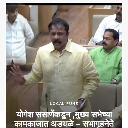
LOCAL PUNE
योगेश ससाणेंंकडून ,मुख्य सभेच्या
कामकाजात अडथळे – सभागृहनेते