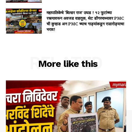
महापालिकेचे ‘बिल्डर राज’ उघड ! १२ फुटांच्या
रस्त्यावरून अवजड वाहतूक, थेट डोंगरमाथ्यावर PMC
ची कुऱ्हाड अन PMC च्याच गाड्यांकडून राडारोड्याचा
भराव!
RELATED
More like this