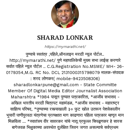
SHARAD LONKAR
https://mymarathi.net/
पुण्याचे स्वतंत्र ,पहिले,ऑनलाइन मराठी न्यूज पोर्टल..
http://mymarathi.net/ पुणे महापालिकेची मुख्य सभा लाईव्ह करणारे
सर्वात पहिले न्यूज पोर्टल .. C.G.Registration No.MSME/ MH- 26-
0179354,M.G. RC No. DCL 2131000315798079 मालक-संपादक
: शरद लोणकर( mobile-9423508306)
sharadlonkarpune@gmail.com - State Committe
Member Of Digital Media Editor Journalist Association
Maharshtra *1984 पासून पुण्यात पत्रकारिता, *आजीव सभासद -
अखिल भारतीय मराठी चित्रपट महामंडळ, *आजीव सभासद - महाराष्ट्र
साहित्य परिषद, *पुण्याच्या रस्त्याखाली ३० फुट खोल उतरून पेशवेकालीन
भुयारी पाणीपुरवठा यंत्रणेचा प्रत्यक्षात माग काढणारा पहिला पत्रकार म्हणून मान
मिळविला ... *स्वातंत्र्य वीर सावरकर यांचे नातू प्रफुल्ल चिपळूणकर हे सारस
बागेजवळ भिक्षुकाच्या अवस्थेत दुर्लक्षित जिवन जगत असल्याचे सर्वप्रथम