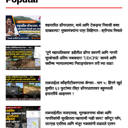
शहरातील डोंगरउतार, माथे आणि टेकड्या निवासी कशा
दाखवल्या? मुख्यमंत्र्यांना पत्र लिहिणार—श्रीनाथ भिमाले
‘पुणे महापालिकाच’ हद्दीतील डोंगर कापणी आणि नागरी
सुरक्षेसाठी अंतिम जबाबदार! ‘UDCPR’ कायदे आणि
सर्वोच्च न्यायालयाच्या निवाड्यांवरून तरी घ्या धडा!
तळजाईला काँक्रीटीकरणाचा कॅन्सर—भाग ५: हिंगणे खुर्द
कुशीत ६२ फुटांच्या तीव्र डोंगरउतारावर बहुमजली
इमारतींचे आक्रमण !
तळजाईतील जलप्रवाह, भूस्खलनाचा धोका आणि
नागरिकांची सुरक्षितता महत्वाची नाही काय? कॉन्टूर प्लॅन,
उपग्रह प्रतिमा आणि मंजूर नकाशांनी वाढवले प्रश्न