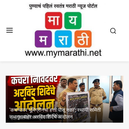
हत्ती पोसू नका’; स्थायी समिती
ंदेंचे आंदोलन
महिनाभरात सर्व भूसंपादन प्