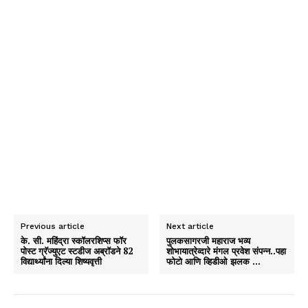
Previous article
Next article
के. सी. महिंद्रा स्कॉलरशिप्स फॉर
पुलकसागरजी महाराज भव्य
पोस्ट ग्रॅज्युएट स्टडीज अब्रॉडने 82
शोभायात्रेव्दारे मंगल प्रवेश संपन्न..पहा
विद्यार्थ्यांना दिल्या शिष्यवृत्ती
फोटो आणि व्हिडीओ झलक …