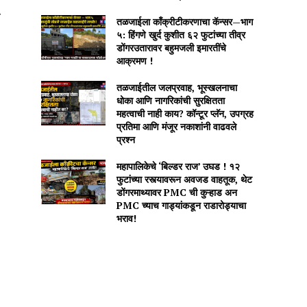
च
तळजाईला काँक्रीटीकरणाचा कॅन्सर—भाग
५: हिंगणे खुर्द कुशीत ६२ फुटांच्या तीव्र
डोंगरउतारावर बहुमजली इमारतींचे
आक्रमण !
तळजाईतील जलप्रवाह, भूस्खलनाचा
धोका आणि नागरिकांची सुरक्षितता
महत्वाची नाही काय? कॉन्टूर प्लॅन, उपग्रह
प्रतिमा आणि मंजूर नकाशांनी वाढवले
प्रश्न
महापालिकेचे ‘बिल्डर राज’ उघड ! १२
फुटांच्या रस्त्यावरून अवजड वाहतूक, थेट
डोंगरमाथ्यावर PMC ची कुऱ्हाड अन
PMC च्याच गाड्यांकडून राडारोड्याचा
भराव!