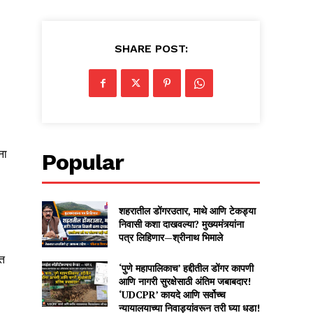
SHARE POST:
ना
Popular
शहरातील डोंगरउतार, माथे आणि टेकड्या
निवासी कशा दाखवल्या? मुख्यमंत्र्यांना
पत्र लिहिणार—श्रीनाथ भिमाले
ात
‘पुणे महापालिकाच’ हद्दीतील डोंगर कापणी
आणि नागरी सुरक्षेसाठी अंतिम जबाबदार!
‘UDCPR’ कायदे आणि सर्वोच्च
न्यायालयाच्या निवाड्यांवरून तरी घ्या धडा!