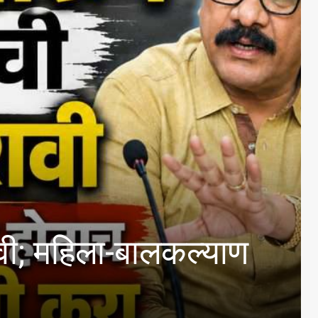
िला-बालकल्याण