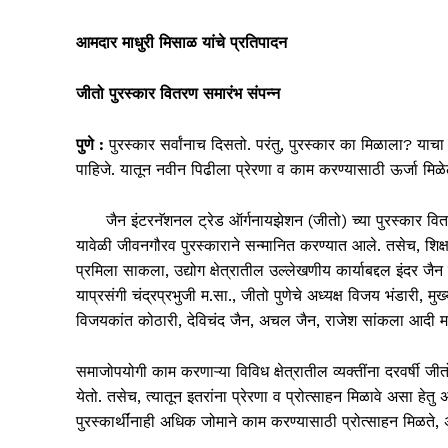
आमदार माधुरी मिसाळ यांचे प्रतिपादन
जीतो पुरस्कार वितरण समारंभ
संपन्न
पुणे
:
पुरस्कार सर्वांनाच दिसतो. परंतु, पुरस्कार का मिळाला? याचा 
पाहिजे. यातून नवीन पिढीला प्रेरणा व काम करण्यासाठी ऊर्जा मिळ
जैन इंटरनॅशनल ट्रेड ऑर्गनायझेशन (जीतो) च्या पुरस्कार वितरण सम
यावेळी जीवनगौरव पुरस्काराने सन्मानित करण्यात आले. तसेच, शिक्षण
प्रमिला साकला, उद्योग क्षेत्रातील उल्लेखणीय कार्याबद्दल इंदर जै
याप्रसंगी चंद्रप्रभुजी म.सा., जीतो पुणेचे अध्यक्ष विजय भंडारी
विजयकांत कोठारी, देविचंद जैन, अचल जैन, राजेश सांकला आदी मा
समाजोपयोगी काम करणाऱ्या विविध क्षेत्रातील व्यक्तींना दरवर्षी जीतोच
येतो. तसेच, त्यातून इतरांना प्रेरणा व प्रोत्साहन मिळावे असा हेत
पुरस्कार्थींनाही अधिक जोमाने काम करण्यासाठी प्रोत्साहन मिळते, 