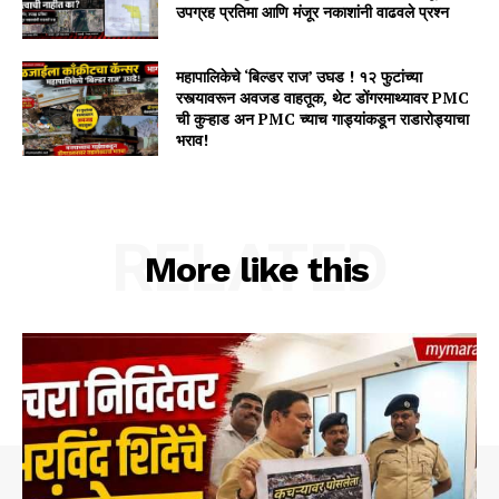
उपग्रह प्रतिमा आणि मंजूर नकाशांनी वाढवले प्रश्न
महापालिकेचे ‘बिल्डर राज’ उघड ! १२ फुटांच्या
रस्त्यावरून अवजड वाहतूक, थेट डोंगरमाथ्यावर PMC
ची कुऱ्हाड अन PMC च्याच गाड्यांकडून राडारोड्याचा
भराव!
RELATED
More like this