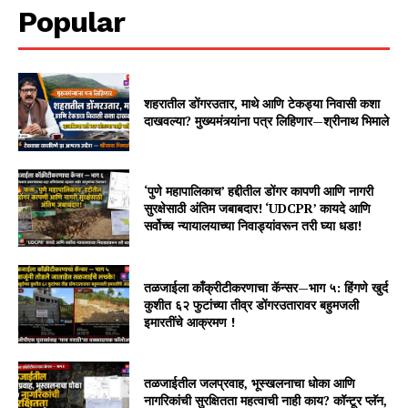
Popular
शहरातील डोंगरउतार, माथे आणि टेकड्या निवासी कशा
दाखवल्या? मुख्यमंत्र्यांना पत्र लिहिणार—श्रीनाथ भिमाले
‘पुणे महापालिकाच’ हद्दीतील डोंगर कापणी आणि नागरी
सुरक्षेसाठी अंतिम जबाबदार! ‘UDCPR’ कायदे आणि
सर्वोच्च न्यायालयाच्या निवाड्यांवरून तरी घ्या धडा!
तळजाईला काँक्रीटीकरणाचा कॅन्सर—भाग ५: हिंगणे खुर्द
कुशीत ६२ फुटांच्या तीव्र डोंगरउतारावर बहुमजली
इमारतींचे आक्रमण !
तळजाईतील जलप्रवाह, भूस्खलनाचा धोका आणि
नागरिकांची सुरक्षितता महत्वाची नाही काय? कॉन्टूर प्लॅन,