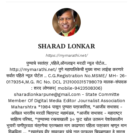
SHARAD LONKAR
https://mymarathi.net/
पुण्याचे स्वतंत्र ,पहिले,ऑनलाइन मराठी न्यूज पोर्टल..
http://mymarathi.net/ पुणे महापालिकेची मुख्य सभा लाईव्ह करणारे
सर्वात पहिले न्यूज पोर्टल .. C.G.Registration No.MSME/ MH- 26-
0179354,M.G. RC No. DCL 2131000315798079 मालक-संपादक
: शरद लोणकर( mobile-9423508306)
sharadlonkarpune@gmail.com - State Committe
Member Of Digital Media Editor Journalist Association
Maharshtra *1984 पासून पुण्यात पत्रकारिता, *आजीव सभासद -
अखिल भारतीय मराठी चित्रपट महामंडळ, *आजीव सभासद - महाराष्ट्र
साहित्य परिषद, *पुण्याच्या रस्त्याखाली ३० फुट खोल उतरून पेशवेकालीन
भुयारी पाणीपुरवठा यंत्रणेचा प्रत्यक्षात माग काढणारा पहिला पत्रकार म्हणून मान
मिळविला ... *स्वातंत्र्य वीर सावरकर यांचे नातू प्रफुल्ल चिपळूणकर हे सारस