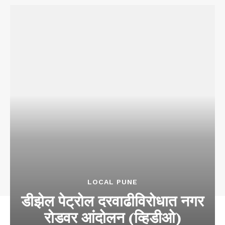
LOCAL PUNE
डीझेल पेट्रोल दरवाढीविरोधात नगर
रोडवर आंदोलन (व्हिडीओ)