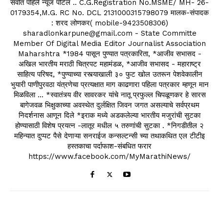
सर्वात पहिले न्यूज पोर्टल .. C.G.Registration No.MSME/ MH- 26-
0179354,M.G. RC No. DCL 2131000315798079 मालक-संपादक
: शरद लोणकर( mobile-9423508306)
sharadlonkarpune@gmail.com - State Committe
Member Of Digital Media Editor Journalist Association
Maharshtra *1984 पासून पुण्यात पत्रकारिता, *आजीव सभासद -
अखिल भारतीय मराठी चित्रपट महामंडळ, *आजीव सभासद - महाराष्ट्र
साहित्य परिषद, *पुण्याच्या रस्त्याखाली ३० फुट खोल उतरून पेशवेकालीन
भुयारी पाणीपुरवठा यंत्रणेचा प्रत्यक्षात माग काढणारा पहिला पत्रकार म्हणून मान
मिळविला ... *स्वातंत्र्य वीर सावरकर यांचे नातू प्रफुल्ल चिपळूणकर हे सारस
बागेजवळ भिक्षुकाच्या अवस्थेत दुर्लक्षित जिवन जगत असल्याचे सर्वप्रथम
निदर्शनास आणून दिले *इराक मध्ये अडकलेल्या भारतीय मजुरांची सुटका
होण्यासाठी विशेष प्रयत्न -लातूर मधील ५ तरुणांची सुटका . *निगडीतील २
महिन्यात दुप्पट पैसे देणाऱ्या सनराईज कन्सल्टन्सी च्या तथाकथित एल टीटीइ
हस्तकाचा पर्दाफाश-संबधित फरार
https://www.facebook.com/MyMarathiNews/