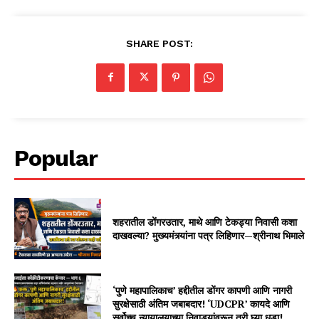
SHARE POST:
Popular
शहरातील डोंगरउतार, माथे आणि टेकड्या निवासी कशा
दाखवल्या? मुख्यमंत्र्यांना पत्र लिहिणार—श्रीनाथ भिमाले
‘पुणे महापालिकाच’ हद्दीतील डोंगर कापणी आणि नागरी
सुरक्षेसाठी अंतिम जबाबदार! ‘UDCPR’ कायदे आणि
सर्वोच्च न्यायालयाच्या निवाड्यांवरून तरी घ्या धडा!