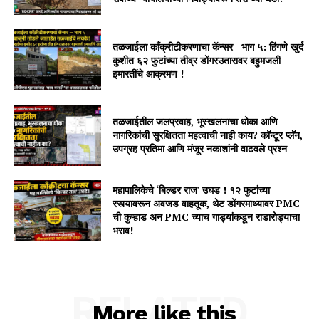
तळजाईला काँक्रीटीकरणाचा कॅन्सर—भाग ५: हिंगणे खुर्द
कुशीत ६२ फुटांच्या तीव्र डोंगरउतारावर बहुमजली
इमारतींचे आक्रमण !
तळजाईतील जलप्रवाह, भूस्खलनाचा धोका आणि
नागरिकांची सुरक्षितता महत्वाची नाही काय? कॉन्टूर प्लॅन,
उपग्रह प्रतिमा आणि मंजूर नकाशांनी वाढवले प्रश्न
महापालिकेचे ‘बिल्डर राज’ उघड ! १२ फुटांच्या
रस्त्यावरून अवजड वाहतूक, थेट डोंगरमाथ्यावर PMC
ची कुऱ्हाड अन PMC च्याच गाड्यांकडून राडारोड्याचा
भराव!
RELATED
More like this