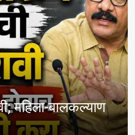
िला-बालकल्याण