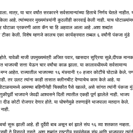
. मात्र, या चार वर्षांत सरकारने सर्वसामान्यांच्या हिताचे निर्णय घेतले नाहीत. 
 आहे. त्यांच्यावर मुख्यमंत्र्यांनी कुठलीही कारवाई केली नाही. याच घोटाळ्यांमध्
चा तूर घोटाळा प्रकरणी आता कॅग चा हि अहवाल आला आहे .अशा शब्दांत
यावर टीका केली. विशेष म्हणजे कालच एका कार्यक्रमात तब्बल ६ वर्षांनी पंकजा मुंडे
 होते. यावेळी माजी उपमुख्यमंत्री अजित पवार, खासदार सुप्रिया सुळे,दीपक मानक
यात भाजपची सत्ता येऊन चार वर्षांचा काळ झाला. या कालावधीमध्ये सर्वसामान्य
रात मग्न आहेत. राज्यातील भाजपच्या १६ मंत्र्यानी ९० हजार कोटींचे घोटाळे केले. प
ी नाही. तर उलट त्यांना काही तासात क्लीनचीट देण्याचेच काम केले आहे. या
घोटाळयामध्ये आमच्या बहिणीनेही चिक्कीत पैसे खाल्ले, असे सांगत त्यांनी पंकजा मुं
कीपूर्वी भाजपाने जेवढी आश्वसने दिली त्यातील एकही पूर्ण झालेले नाही. भाजप
षाला दीड कोटी रोजगार देणार होते. या घोषणेमुळे तरुणाईने भाजपाला मतदान केले.
नाही.
चर्चा सुरू झाली आहे. ही दुर्देवी बाब असून बरं झाले संघ १६ व्या शतकात नव्हता.
ही ते विसरले नसते, अशा शब्दांत राष्ट्रीय स्वयंसेवक संघ आणि भाजपावर त्यांन