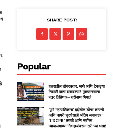
या
ये
SHARE POST:
र,
Popular
ण
डे
शहरातील डोंगरउतार, माथे आणि टेकड्या
निवासी कशा दाखवल्या? मुख्यमंत्र्यांना
पत्र लिहिणार—श्रीनाथ भिमाले
‘पुणे महापालिकाच’ हद्दीतील डोंगर कापणी
आणि नागरी सुरक्षेसाठी अंतिम जबाबदार!
‘UDCPR’ कायदे आणि सर्वोच्च
न्यायालयाच्या निवाड्यांवरून तरी घ्या धडा!
ी