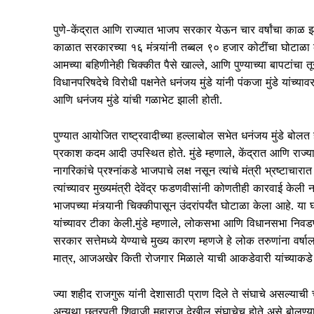
पुणे-केंद्रात आणि राज्यात भाजप सरकार येऊन चार वर्षांचा काळ झाला
काळात सरकारच्या १६ मंत्र्यांनी तब्बल ९० हजार कोटींचा घोटाळा केला
आमच्या बहिणीनेही चिक्कीत पैसे खाल्ले, आणि पुण्याच्या बापटां
विधानपरिषदेचे विरोधी पक्षनेते धनंजय मुंडे यांनी पंकजा मुंडे यांच्
आणि धनंजय मुंडे यांची गळाभेट झाली होती.
पुण्यात आयोजित राष्ट्रवादीच्या हल्लाबोल सभेत धनंजय मुंडे बोलत
प्रकाश कदम आदी उपस्थित होते. मुंडे म्हणाले, केंद्रात आणि राज्
नागरिकांचे प्रश्नांकडे भाजपाचे लक्ष नसून त्यांचे मंत्री भ्रष्टाचा
त्यांच्यावर मुख्यमंत्री देवेंद्र फडणवीसांनी कोणतीही कारवाई केल
भाजपच्या मंत्र्यानी चिक्कीपासून उंदरांपर्यँत घोटाळा केला आहे. या 
यांच्यावर टीका केली.मुंडे म्हणाले, लोकसभा आणि विधानसभा निवडणु
सरकार सत्तेमध्ये येण्याचे मुख्य कारण म्हणजे हे लोक तरुणांना वर्
मात्र, आजअखेर किती रोजगार मिळाले याची आकडेवारी यांच्याकडे 
ज्या शहीद राजगुरू यांनी देशासाठी प्राण दिले ते संघाचे असल्याची 
अन्यथा छत्रपती शिवाजी महाराज देखील संघाचेच होते असे बोलण्यास