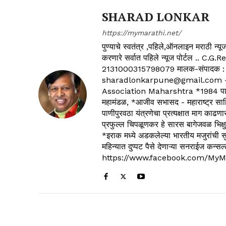
SHARAD LONKAR
https://mymarathi.net/
पुण्याचे स्वतंत्र ,पहिले,ऑनलाइन मराठी न
करणारे सर्वात पहिले न्यूज पोर्टल .
2131000315798079 मालक-संपादक :
sharadlonkarpune@gmail.com - 
Association Maharshtra *1984 पासून
महामंडळ, *आजीव सभासद - महाराष्ट्र साहित
पाणीपुरवठा यंत्रणेचा प्रत्यक्षात माग काढणा
प्रफुल्ल चिपळूणकर हे सारस बागेजवळ भिक्षु
*इराक मध्ये अडकलेल्या भारतीय मजुरांची स
महिन्यात दुप्पट पैसे देणाऱ्या सनराईज कन
https://www.facebook.com/MyM