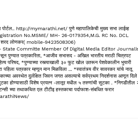
्यूज पोर्टल.. http://mymarathi.net/ पुणे महापालिकेची मुख्य सभा लाईव्ह
. C.G.Registration No.MSME/ MH- 26-0179354,M.G. RC No. DCL
 शरद लोणकर( mobile-9423508306)
State Committe Member Of Digital Media Editor Journali
 पुण्यात पत्रकारिता, *आजीव सभासद - अखिल भारतीय मराठी चित्रपट
्य परिषद, *पुण्याच्या रस्त्याखाली ३० फुट खोल उतरून पेशवेकालीन भुयारी
रा पहिला पत्रकार म्हणून मान मिळविला ... *स्वातंत्र्य वीर सावरकर यांचे नातू
काच्या अवस्थेत दुर्लक्षित जिवन जगत असल्याचे सर्वप्रथम निदर्शनास आणून दिले
ुटका होण्यासाठी विशेष प्रयत्न -लातूर मधील ५ तरुणांची सुटका . *निगडीतील 
्सल्टन्सी च्या तथाकथित एल टीटीइ हस्तकाचा पर्दाफाश-संबधित फरार
arathiNews/