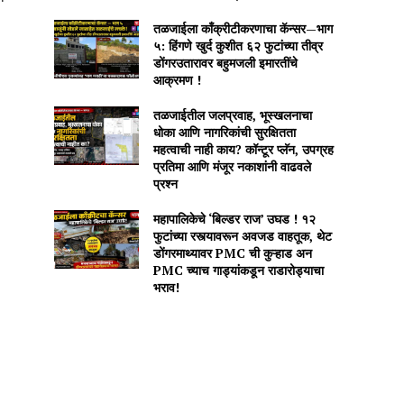
तळजाईला काँक्रीटीकरणाचा कॅन्सर—भाग
५: हिंगणे खुर्द कुशीत ६२ फुटांच्या तीव्र
डोंगरउतारावर बहुमजली इमारतींचे
आक्रमण !
तळजाईतील जलप्रवाह, भूस्खलनाचा
धोका आणि नागरिकांची सुरक्षितता
महत्वाची नाही काय? कॉन्टूर प्लॅन, उपग्रह
प्रतिमा आणि मंजूर नकाशांनी वाढवले
प्रश्न
महापालिकेचे ‘बिल्डर राज’ उघड ! १२
फुटांच्या रस्त्यावरून अवजड वाहतूक, थेट
डोंगरमाथ्यावर PMC ची कुऱ्हाड अन
PMC च्याच गाड्यांकडून राडारोड्याचा
भराव!