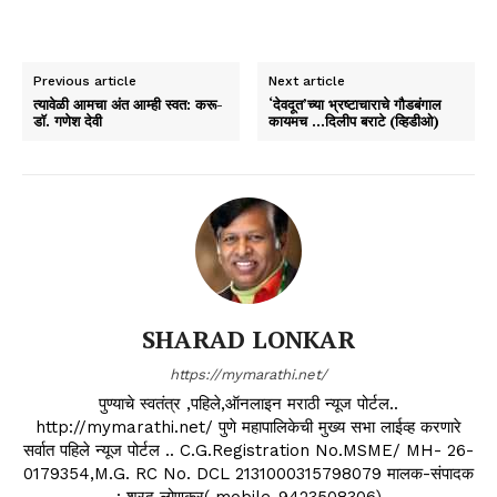
Previous article
Next article
त्यावेळी आमचा अंत आम्ही स्वत: करू-
‘देवदूत’च्या भ्रष्टाचाराचे गौडबंगाल
डाॅ. गणेश देवी
कायमच …दिलीप बराटे (व्हिडीओ)
SHARAD LONKAR
https://mymarathi.net/
पुण्याचे स्वतंत्र ,पहिले,ऑनलाइन मराठी न्यूज पोर्टल..
http://mymarathi.net/ पुणे महापालिकेची मुख्य सभा लाईव्ह करणारे
सर्वात पहिले न्यूज पोर्टल .. C.G.Registration No.MSME/ MH- 26-
0179354,M.G. RC No. DCL 2131000315798079 मालक-संपादक
: शरद लोणकर( mobile-9423508306)