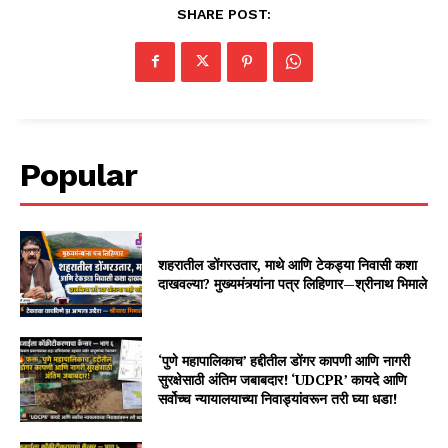
SHARE POST:
Popular
शहरातील डोंगरउतार, माथे आणि टेकड्या निवासी कशा
दाखवल्या? मुख्यमंत्र्यांना पत्र लिहिणार—श्रीनाथ भिमाले
‘पुणे महापालिकाच’ हद्दीतील डोंगर कापणी आणि नागरी
सुरक्षेसाठी अंतिम जबाबदार! ‘UDCPR’ कायदे आणि
सर्वोच्च न्यायालयाच्या निवाड्यांवरून तरी घ्या धडा!