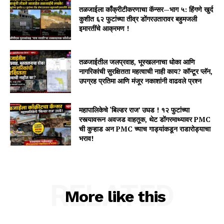
तळजाईला काँक्रीटीकरणाचा कॅन्सर—भाग ५: हिंगणे खुर्द
कुशीत ६२ फुटांच्या तीव्र डोंगरउतारावर बहुमजली
इमारतींचे आक्रमण !
तळजाईतील जलप्रवाह, भूस्खलनाचा धोका आणि
नागरिकांची सुरक्षितता महत्वाची नाही काय? कॉन्टूर प्लॅन,
उपग्रह प्रतिमा आणि मंजूर नकाशांनी वाढवले प्रश्न
महापालिकेचे ‘बिल्डर राज’ उघड ! १२ फुटांच्या
रस्त्यावरून अवजड वाहतूक, थेट डोंगरमाथ्यावर PMC
ची कुऱ्हाड अन PMC च्याच गाड्यांकडून राडारोड्याचा
भराव!
RELATED
More like this