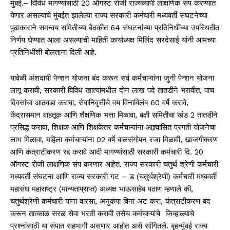
मुंबई.– विविध मागण्यांसाठी 20 ऑगस्ट रोजी राज्यव्यापी लाक्षणिक संप करण्यात
येणार असल्याचे मुंबईत झालेल्या राज्य सरकारी कर्मचारी मध्यवर्ती संघटनेच्या
पुढाकाराने समन्वय समितीच्या बैठकीत 64 संघटनांच्या प्रतिनिधींच्या उपस्थितीत
निर्णय घेण्यात आला असल्याची माहिती कार्याध्यक्ष मिलिंद सरदेसाई यांनी आमच्या
प्रतिनिधींशी बोलताना दिली आहे.
यावेळी अंशदायी पेन्शन योजना बंद करून सर्व कर्मचाऱ्यांना जुनी पेन्शन योजना
लागू करावी, सरकारी विविध खात्यांमधील दोन लाख पदे तातडीने भरावीत, पाच
दिवसांचा आठवडा करावा, सेवानिवृत्तीचे वय विनाविलंब 60 वर्षे करावे,
केंद्रासमान वाहतूक आणि शैक्षणिक भत्ता मिळावा, बक्षी समितीचा खंड 2 तातडीने
प्रसिद्ध करावा, शिक्षक आणि शिक्षकेतर कर्मचाऱ्यांना आश्र्वासित प्रगती योजनेचा
लाभ मिळावा, महिला कर्मचाऱ्यांना 02 वर्षे बालसंगोपन रजा मिळावी, खाजगीकरण
आणि कंत्राटीकरण रद्द करावे आदी मागण्यांसाठी सरकारी कर्मचारी दि. 20
ऑगस्ट रोजी लाक्षणिक संप करणार आहेत. राज्य सरकारी चतुर्थ श्रेणी कर्मचारी
मध्यवर्ती संघटना आणि राज्य सरकारी गट – ड (चतुर्थश्रेणी) कर्मचारी मध्यवर्ती
महासंघ महाराष्ट्र (मान्यताप्राप्त) अध्यक्ष भाऊसाहेब पठाण म्हणाले की,
चतुर्थश्रेणी कर्मचारी यांना वारसा, अनुकंपा विना अट करा, कंत्राटीकरण बंद
करून तात्काळ सरळ सेवा भरती करावी तसेच कर्मचाऱ्यांचे जिव्हाळ्याचे
प्रश्नांसाठी या संपात सहभागी असणार आहोत असे सांगितले. बृहन्मुंबई राज्य