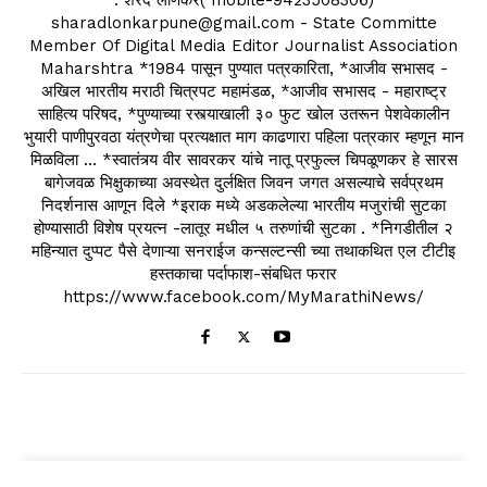
sharadlonkarpune@gmail.com - State Committe
Member Of Digital Media Editor Journalist Association
Maharshtra *1984 पासून पुण्यात पत्रकारिता, *आजीव सभासद -
अखिल भारतीय मराठी चित्रपट महामंडळ, *आजीव सभासद - महाराष्ट्र
साहित्य परिषद, *पुण्याच्या रस्त्याखाली ३० फुट खोल उतरून पेशवेकालीन
भुयारी पाणीपुरवठा यंत्रणेचा प्रत्यक्षात माग काढणारा पहिला पत्रकार म्हणून मान
मिळविला ... *स्वातंत्र्य वीर सावरकर यांचे नातू प्रफुल्ल चिपळूणकर हे सारस
बागेजवळ भिक्षुकाच्या अवस्थेत दुर्लक्षित जिवन जगत असल्याचे सर्वप्रथम
निदर्शनास आणून दिले *इराक मध्ये अडकलेल्या भारतीय मजुरांची सुटका
होण्यासाठी विशेष प्रयत्न -लातूर मधील ५ तरुणांची सुटका . *निगडीतील २
महिन्यात दुप्पट पैसे देणाऱ्या सनराईज कन्सल्टन्सी च्या तथाकथित एल टीटीइ
हस्तकाचा पर्दाफाश-संबधित फरार
https://www.facebook.com/MyMarathiNews/