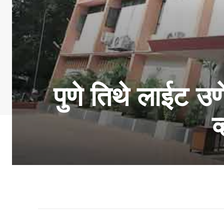
पुणे तिथे लाईट उण
व