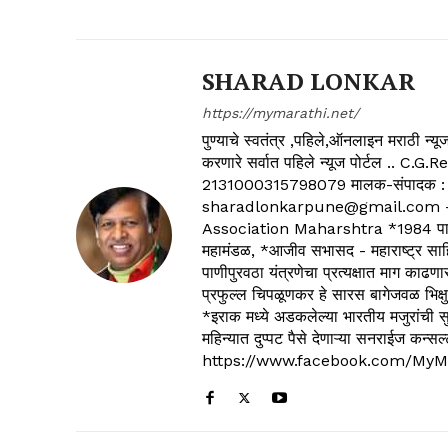
SHARAD LONKAR
https://mymarathi.net/
पुण्याचे स्वतंत्र ,पहिले,ऑनलाइन मराठी न
करणारे सर्वात पहिले न्यूज पोर्टल .
2131000315798079 मालक-संपादक :
sharadlonkarpune@gmail.com - 
Association Maharshtra *1984 पासून
महामंडळ, *आजीव सभासद - महाराष्ट्र साहित
पाणीपुरवठा यंत्रणेचा प्रत्यक्षात माग काढणा
प्रफुल्ल चिपळूणकर हे सारस बागेजवळ भिक्षु
*इराक मध्ये अडकलेल्या भारतीय मजुरांची स
महिन्यात दुप्पट पैसे देणाऱ्या सनराईज कन
https://www.facebook.com/MyM