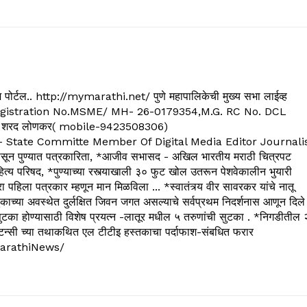
्यूज पोर्टल.. http://mymarathi.net/ पुणे महापालिकेची मुख्य सभा लाईव्ह
. C.G.Registration No.MSME/ MH- 26-0179354,M.G. RC No. DCL
 शरद लोणकर( mobile-9423508306)
State Committe Member Of Digital Media Editor Journali
 पुण्यात पत्रकारिता, *आजीव सभासद - अखिल भारतीय मराठी चित्रपट
्य परिषद, *पुण्याच्या रस्त्याखाली ३० फुट खोल उतरून पेशवेकालीन भुयारी
रा पहिला पत्रकार म्हणून मान मिळविला ... *स्वातंत्र्य वीर सावरकर यांचे नातू
काच्या अवस्थेत दुर्लक्षित जिवन जगत असल्याचे सर्वप्रथम निदर्शनास आणून दिले
ुटका होण्यासाठी विशेष प्रयत्न -लातूर मधील ५ तरुणांची सुटका . *निगडीतील 
्सल्टन्सी च्या तथाकथित एल टीटीइ हस्तकाचा पर्दाफाश-संबधित फरार
arathiNews/