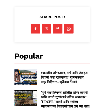
SHARE POST:
Popular
शहरातील डोंगरउतार, माथे आणि टेकड्या
निवासी कशा दाखवल्या? मुख्यमंत्र्यांना
पत्र लिहिणार—श्रीनाथ भिमाले
‘पुणे महापालिकाच’ हद्दीतील डोंगर कापणी
आणि नागरी सुरक्षेसाठी अंतिम जबाबदार!
‘UDCPR’ कायदे आणि सर्वोच्च
न्यायालयाच्या निवाड्यांवरून तरी घ्या धडा!