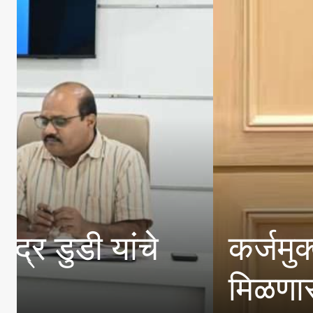
भ; प्रत्येक पात्र शेतकऱ्यां