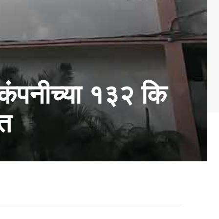
ण कंपनीच्या १३२ कि
्त