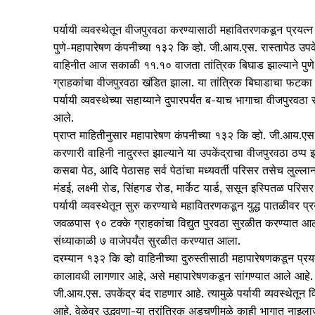
पर्यायी व्यवस्थेतून वीजपुरवठा करण्यासाठी महावितरणकडून प्रयत्न
पुणे-महापारेषण कंपनीच्या १३२ कि व्हो. जी.आय.एस. रास्तापेठ उप
वाहिनीत आज सकाळी ११.१० वाजता तांत्रिक बिघाड झाल्याने प
ग्राहकांचा वीजपुरवठा खंडित झाला. या तांत्रिक बिघाडाचा फटका म
पर्यायी व्यवस्थेच्या सहाय्याने दुपारपर्यंत ब-याच भागाचा वीजपुर
आले.
प्राप्त माहितीनुसार महापारेषण कंपनीच्या १३२ कि व्हो. जी.आय.एस.
करणारी वाहिनी नादुरस्त झाल्याने या उपकेंद्राचा वीजपुरवठा ठप्प झा
कसबा पेठ, आदि पेठासह सर्व पेठांचा मध्यवर्ती परिसर तसेच लुल्लानग
मंडई, लक्ष्मी रोड, सिंहगड रोड, मार्केट यार्ड, ससून इस्पितळ पर
पर्यायी व्यवस्थेतून सुरु करण्याचे महावितरणकडून युद्ध पातळीवर प्र
जवळपास ९० टक्के ग्राहकांचा विद्युत पुरवठा सुरळीत करण्यात आला
संध्याकाळी ७ वाजेपर्यंत सुरळीत करण्यात आला.
दरम्यान १३२ कि व्हो वाहिनीच्या दुरुस्तीसाठी महापारेषणकडून प्र
कालावधी लागणार आहे, असे महापारेषणकडून सांगण्यात आले आहे. 
जी.आय.एस. उपकेंद्र बंद राहणार आहे. त्यामुळे पर्यायी व्यवस्थेतून
आहे. वेळेवर उद्भवणा-या त्रांत्रिक अडचणीमुळे काही भागात नाइलाज