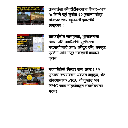
तळजाईला काँक्रीटीकरणाचा कॅन्सर—भाग
५: हिंगणे खुर्द कुशीत ६२ फुटांच्या तीव्र
डोंगरउतारावर बहुमजली इमारतींचे
आक्रमण !
तळजाईतील जलप्रवाह, भूस्खलनाचा
धोका आणि नागरिकांची सुरक्षितता
महत्वाची नाही काय? कॉन्टूर प्लॅन, उपग्रह
प्रतिमा आणि मंजूर नकाशांनी वाढवले
प्रश्न
महापालिकेचे ‘बिल्डर राज’ उघड ! १२
फुटांच्या रस्त्यावरून अवजड वाहतूक, थेट
डोंगरमाथ्यावर PMC ची कुऱ्हाड अन
PMC च्याच गाड्यांकडून राडारोड्याचा
भराव!