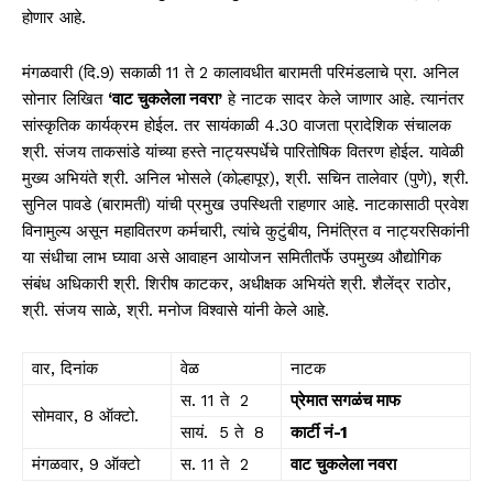
होणार आहे.
मंगळवारी (दि.9) सकाळी 11 ते 2 कालावधीत बारामती परिमंडलाचे प्रा. अनिल
सोनार लिखित
‘वाट चुकलेला नवरा’
हे नाटक सादर केले जाणार आहे. त्यानंतर
सांस्कृतिक कार्यक्रम होईल. तर सायंकाळी 4.30 वाजता प्रादेशिक संचालक
श्री. संजय ताकसांडे यांच्या हस्ते नाट्यस्पर्धेचे पारितोषिक वितरण होईल. यावेळी
मुख्य अभियंते श्री. अनिल भोसले (कोल्हापूर), श्री. सचिन तालेवार (पुणे), श्री.
सुनिल पावडे (बारामती) यांची प्रमुख उपस्थिती राहणार आहे. नाटकासाठी प्रवेश
विनामुल्य असून महावितरण कर्मचारी, त्यांचे कुटुंबीय, निमंत्रित व नाट्यरसिकांनी
या संधीचा लाभ घ्यावा असे आवाहन आयोजन समितीतर्फे उपमुख्य औद्योगिक
संबंध अधिकारी श्री. शिरीष काटकर, अधीक्षक अभियंते श्री. शैलेंद्र राठोर,
श्री. संजय साळे, श्री. मनोज विश्वासे यांनी केले आहे.
वार, दिनांक
वेळ
नाटक
स. 11 ते 2
प्रेमात सगळंच माफ
सोमवार, 8 ऑक्टो.
सायं. 5 ते 8
कार्टी नं-1
मंगळवार, 9 ऑक्टो
स. 11 ते 2
वाट चुकलेला नवरा