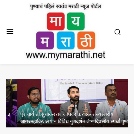
प्राचार्य डॉ.सुधाकरराव जाधवर करंडक राज्यस्तरीय
आंतरमहाविद्यालयीन विविध गुणदर्शन तीन दिवसीय स्पर्धा पुण्यात
व