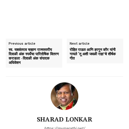
Previous article
Next article
स्‍व. यशवंतराव चव्‍हाण राज्‍यस्‍तरीय
रोहित राऊत आणि हरगुन कौर यांनी
दिवाळी अंक स्‍पर्धेचा पारितोषिक वितरण
गायले ‘तू अशी जवळी राहा’चे शीर्षक
कराडला -दिवाळी अंक संपादक
गीत
अधिवेशन
SHARAD LONKAR
https://mymarathi.net/