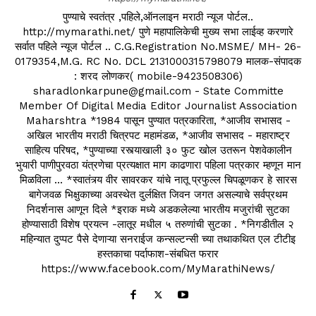
पुण्याचे स्वतंत्र ,पहिले,ऑनलाइन मराठी न्यूज पोर्टल..
http://mymarathi.net/ पुणे महापालिकेची मुख्य सभा लाईव्ह करणारे
सर्वात पहिले न्यूज पोर्टल .. C.G.Registration No.MSME/ MH- 26-
0179354,M.G. RC No. DCL 2131000315798079 मालक-संपादक
: शरद लोणकर( mobile-9423508306)
sharadlonkarpune@gmail.com - State Committe
Member Of Digital Media Editor Journalist Association
Maharshtra *1984 पासून पुण्यात पत्रकारिता, *आजीव सभासद -
अखिल भारतीय मराठी चित्रपट महामंडळ, *आजीव सभासद - महाराष्ट्र
साहित्य परिषद, *पुण्याच्या रस्त्याखाली ३० फुट खोल उतरून पेशवेकालीन
भुयारी पाणीपुरवठा यंत्रणेचा प्रत्यक्षात माग काढणारा पहिला पत्रकार म्हणून मान
मिळविला ... *स्वातंत्र्य वीर सावरकर यांचे नातू प्रफुल्ल चिपळूणकर हे सारस
बागेजवळ भिक्षुकाच्या अवस्थेत दुर्लक्षित जिवन जगत असल्याचे सर्वप्रथम
निदर्शनास आणून दिले *इराक मध्ये अडकलेल्या भारतीय मजुरांची सुटका
होण्यासाठी विशेष प्रयत्न -लातूर मधील ५ तरुणांची सुटका . *निगडीतील २
महिन्यात दुप्पट पैसे देणाऱ्या सनराईज कन्सल्टन्सी च्या तथाकथित एल टीटीइ
हस्तकाचा पर्दाफाश-संबधित फरार
https://www.facebook.com/MyMarathiNews/