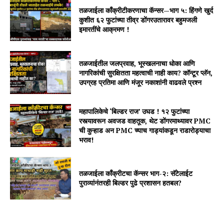
तळजाईला काँक्रीटीकरणाचा कॅन्सर—भाग ५: हिंगणे खुर्द
कुशीत ६२ फुटांच्या तीव्र डोंगरउतारावर बहुमजली
इमारतींचे आक्रमण !
तळजाईतील जलप्रवाह, भूस्खलनाचा धोका आणि
नागरिकांची सुरक्षितता महत्वाची नाही काय? कॉन्टूर प्लॅन,
उपग्रह प्रतिमा आणि मंजूर नकाशांनी वाढवले प्रश्न
महापालिकेचे ‘बिल्डर राज’ उघड ! १२ फुटांच्या
रस्त्यावरून अवजड वाहतूक, थेट डोंगरमाथ्यावर PMC
ची कुऱ्हाड अन PMC च्याच गाड्यांकडून राडारोड्याचा
भराव!
तळजाईला कॉंक्रीटचा कॅन्सर भाग-२: सॅटेलाईट
पुराव्यांनंतरही बिल्डर पुढे प्रशासन हतबल?