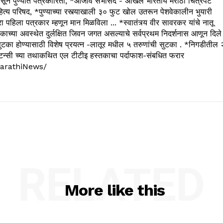
 पुण्यात पत्रकारिता, *आजीव सभासद - अखिल भारतीय मराठी चित्रपट
्य परिषद, *पुण्याच्या रस्त्याखाली ३० फुट खोल उतरून पेशवेकालीन भुयारी
रा पहिला पत्रकार म्हणून मान मिळविला ... *स्वातंत्र्य वीर सावरकर यांचे नातू
काच्या अवस्थेत दुर्लक्षित जिवन जगत असल्याचे सर्वप्रथम निदर्शनास आणून दिले
ुटका होण्यासाठी विशेष प्रयत्न -लातूर मधील ५ तरुणांची सुटका . *निगडीतील 
्सल्टन्सी च्या तथाकथित एल टीटीइ हस्तकाचा पर्दाफाश-संबधित फरार
arathiNews/
RELATED
More like this