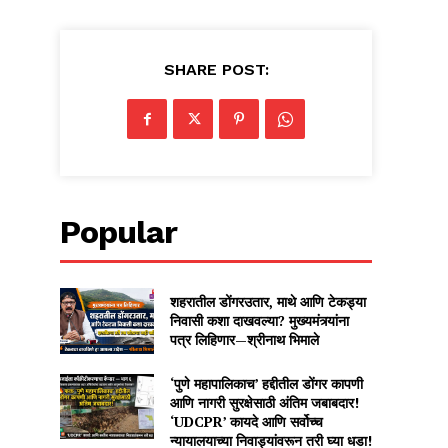
SHARE POST:
Popular
शहरातील डोंगरउतार, माथे आणि टेकड्या
निवासी कशा दाखवल्या? मुख्यमंत्र्यांना
पत्र लिहिणार—श्रीनाथ भिमाले
‘पुणे महापालिकाच’ हद्दीतील डोंगर कापणी
आणि नागरी सुरक्षेसाठी अंतिम जबाबदार!
‘UDCPR’ कायदे आणि सर्वोच्च
न्यायालयाच्या निवाड्यांवरून तरी घ्या धडा!