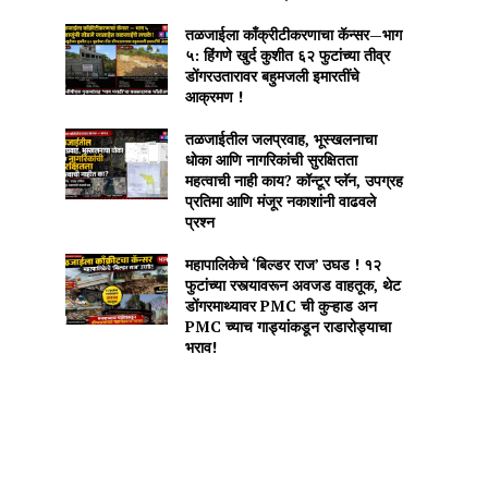
तळजाईला काँक्रीटीकरणाचा कॅन्सर—भाग
५: हिंगणे खुर्द कुशीत ६२ फुटांच्या तीव्र
डोंगरउतारावर बहुमजली इमारतींचे
आक्रमण !
तळजाईतील जलप्रवाह, भूस्खलनाचा
धोका आणि नागरिकांची सुरक्षितता
महत्वाची नाही काय? कॉन्टूर प्लॅन, उपग्रह
प्रतिमा आणि मंजूर नकाशांनी वाढवले
प्रश्न
महापालिकेचे ‘बिल्डर राज’ उघड ! १२
फुटांच्या रस्त्यावरून अवजड वाहतूक, थेट
डोंगरमाथ्यावर PMC ची कुऱ्हाड अन
PMC च्याच गाड्यांकडून राडारोड्याचा
भराव!