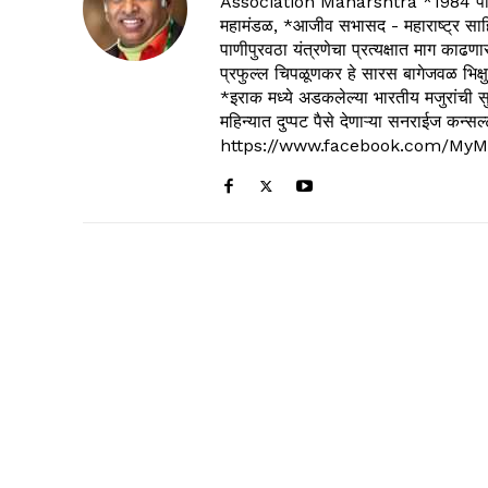
Association Maharshtra *1984 पासून
महामंडळ, *आजीव सभासद - महाराष्ट्र साहित
पाणीपुरवठा यंत्रणेचा प्रत्यक्षात माग काढणा
प्रफुल्ल चिपळूणकर हे सारस बागेजवळ भिक्षु
*इराक मध्ये अडकलेल्या भारतीय मजुरांची स
महिन्यात दुप्पट पैसे देणाऱ्या सनराईज कन
https://www.facebook.com/MyM