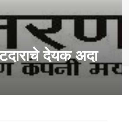
राटदाराचे देयक अदा